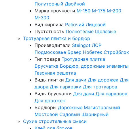
Полуторный
Двойной
Марка прочности
М-150
М-175
М-200
М-300
Вид кирпича
Рабочий
Лицевой
Пустотность
Полнотелые
Щелевые
Тротуарная плитка и бордюр
Производители
Steingot
ЛСР
Подмосковье
Браер
Нобетек
Стройблок
Тип товара
Тротуарная плитка
Брусчатка
Бордюр, дорожные элементы
Газонная решетка
Виды плитки
Для дачи
Для дорожек
Для
двора
Для парковки
Для тротуаров
Виды брусчатки
Для дачи
Для парковок
Для дорожек
Бордюры
Дорожные
Магистральный
Мостовой
Садовый
Шарнирный
Сухие строительные смеси
Клей для блоков