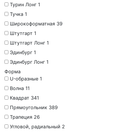
Турин Лонг
1
Тучка
1
Широкоформатная
39
Штутгарт
1
Штутгарт Лонг
1
Эдинбург
1
Эдинбург Лонг
1
Форма
U-образные
1
Волна
11
Квадрат
341
Прямоугольник
389
Трапеция
26
Угловой, радиальный
2