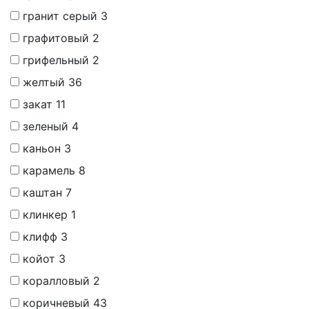
гранит серый
3
графитовый
2
грифельный
2
желтый
36
закат
11
зеленый
4
каньон
3
карамель
8
каштан
7
клинкер
1
клифф
3
койот
3
коралловый
2
коричневый
43