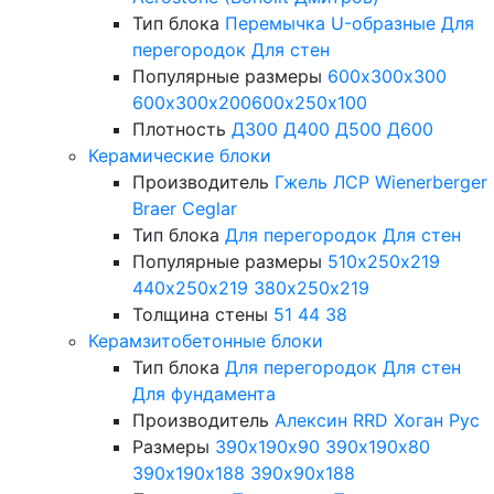
Тип блока
Перемычка
U-образные
Для
перегородок
Для стен
Популярные размеры
600х300х300
600х300х200
600х250х100
Плотность
Д300
Д400
Д500
Д600
Керамические блоки
Производитель
Гжель
ЛСР
Wienerberger
Braer
Ceglar
Тип блока
Для перегородок
Для стен
Популярные размеры
510х250х219
440х250х219
380х250х219
Толщина стены
51
44
38
Керамзитобетонные блоки
Тип блока
Для перегородок
Для стен
Для фундамента
Производитель
Алексин
RRD
Хоган Рус
Размеры
390х190х90
390х190х80
390х190х188
390х90х188