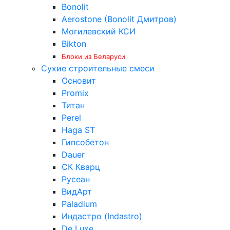
Bonolit
Aerostone (Bonolit Дмитров)
Могилевский КСИ
Bikton
Блоки из Беларуси
Сухие строительные смеси
Основит
Promix
Титан
Perel
Haga ST
Гипсобетон
Dauer
СК Кварц
Русеан
ВидАрт
Paladium
Индастро (Indastro)
De Luxe