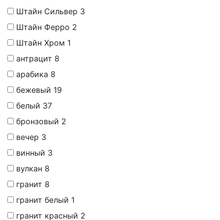
Штайн Сильвер
3
Штайн Ферро
2
Штайн Хром
1
антрацит
8
арабика
8
бежевый
19
белый
37
бронзовый
2
вечер
3
винный
3
вулкан
8
гранит
8
гранит белый
1
гранит красный
2