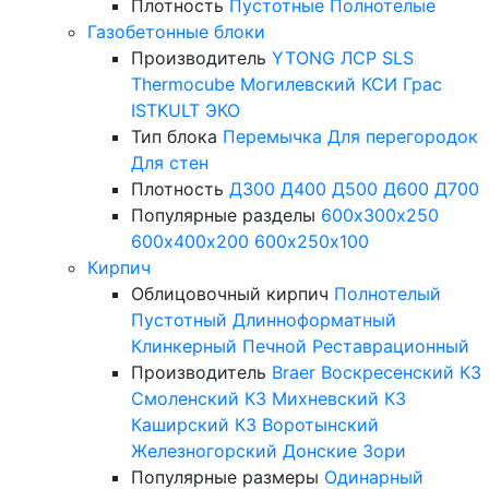
Плотность
Пустотные
Полнотелые
Газобетонные блоки
Производитель
YTONG
ЛСР
SLS
Thermocube
Могилевский КСИ
Грас
ISTKULT
ЭКО
Тип блока
Перемычка
Для перегородок
Для стен
Плотность
Д300
Д400
Д500
Д600
Д700
Популярные разделы
600х300х250
600х400х200
600х250х100
Кирпич
Облицовочный кирпич
Полнотелый
Пустотный
Длинноформатный
Клинкерный
Печной
Реставрационный
Производитель
Braer
Воскресенский КЗ
Смоленский КЗ
Михневский КЗ
Каширский КЗ
Воротынский
Железногорский
Донские Зори
Популярные размеры
Одинарный