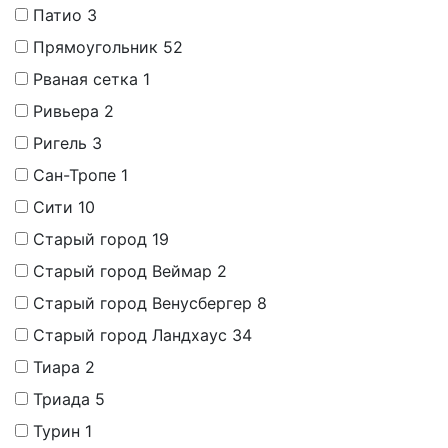
Патио
3
Прямоугольник
52
Рваная сетка
1
Ривьера
2
Ригель
3
Сан-Тропе
1
Сити
10
Старый город
19
Старый город Веймар
2
Старый город Венусбергер
8
Старый город Ландхаус
34
Тиара
2
Триада
5
Турин
1