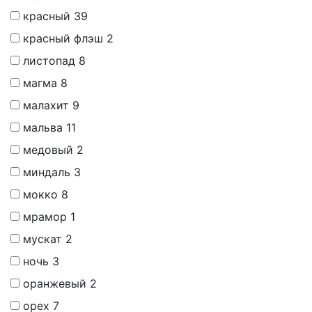
красный
39
красный флэш
2
листопад
8
магма
8
малахит
9
мальва
11
медовый
2
миндаль
3
мокко
8
мрамор
1
мускат
2
ночь
3
оранжевый
2
орех
7