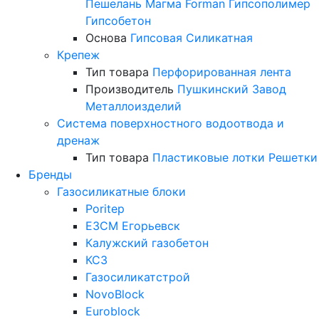
Пешелань
Магма
Forman
Гипсополимер
Гипсобетон
Основа
Гипсовая
Силикатная
Крепеж
Тип товара
Перфорированная лента
Производитель
Пушкинский Завод
Металлоизделий
Система поверхностного водоотвода и
дренаж
Тип товара
Пластиковые лотки
Решетки
Бренды
Газосиликатные блоки
Poritep
ЕЗСМ Егорьевск
Калужский газобетон
КСЗ
Газосиликатстрой
NovoBlock
Euroblock