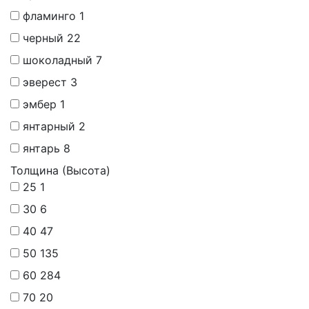
фламинго
1
черный
22
шоколадный
7
эверест
3
эмбер
1
янтарный
2
янтарь
8
Толщина (Высота)
25
1
30
6
40
47
50
135
60
284
70
20