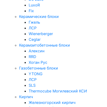
LuxoR
Fix
Керамические блоки
Гжель
ЛСР
Wienerberger
Ceglar
Керамзитобетонные блоки
Алексин
RRD
Хоган Рус
Газобетонные блоки
YTONG
ЛСР
SLS
Thermocube
Могилевский КСИ
Кирпич
Железногорский кирпич