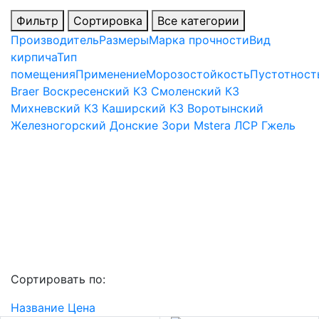
Фильтр
Сортировка
Все категории
Производитель
Размеры
Марка прочности
Вид
кирпича
Тип
помещения
Применение
Морозостойкость
Пустотност
Braer
Воскресенский КЗ
Смоленский КЗ
Михневский КЗ
Каширский КЗ
Воротынский
Железногорский
Донские Зори
Mstera
ЛСР
Гжель
Сортировать по:
Название
Цена