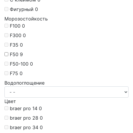
Фигурный
0
Морозостойкость
F100
0
F300
0
F35
0
F50
9
F50-100
0
F75
0
Водопоглощение
Цвет
braer pro 14
0
braer pro 28
0
braer pro 34
0