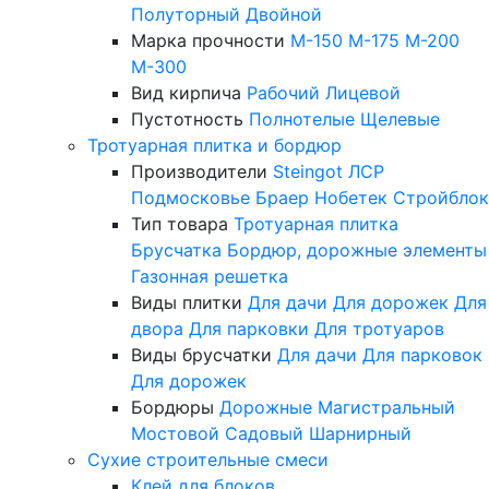
Полуторный
Двойной
Марка прочности
М-150
М-175
М-200
М-300
Вид кирпича
Рабочий
Лицевой
Пустотность
Полнотелые
Щелевые
Тротуарная плитка и бордюр
Производители
Steingot
ЛСР
Подмосковье
Браер
Нобетек
Стройблок
Тип товара
Тротуарная плитка
Брусчатка
Бордюр, дорожные элементы
Газонная решетка
Виды плитки
Для дачи
Для дорожек
Для
двора
Для парковки
Для тротуаров
Виды брусчатки
Для дачи
Для парковок
Для дорожек
Бордюры
Дорожные
Магистральный
Мостовой
Садовый
Шарнирный
Сухие строительные смеси
Клей для блоков