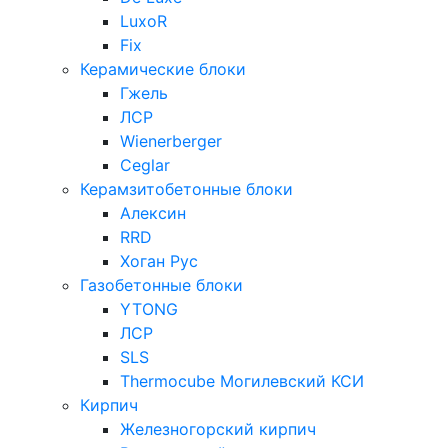
LuxoR
Fix
Керамические блоки
Гжель
ЛСР
Wienerberger
Ceglar
Керамзитобетонные блоки
Алексин
RRD
Хоган Рус
Газобетонные блоки
YTONG
ЛСР
SLS
Thermocube
Могилевский КСИ
Кирпич
Железногорский кирпич