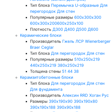
Тип блока
Перемычка
U-образные
Для
перегородок
Для стен
Популярные размеры
600х300х300
600х300х200
600х250х100
Плотность
Д300
Д400
Д500
Д600
Керамические блоки
Производитель
Гжель
ЛСР
Wienerberger
Braer
Ceglar
Тип блока
Для перегородок
Для стен
Популярные размеры
510х250х219
440х250х219
380х250х219
Толщина стены
51
44
38
Керамзитобетонные блоки
Тип блока
Для перегородок
Для стен
Для фундамента
Производитель
Алексин
RRD
Хоган Рус
Размеры
390х190х90
390х190х80
390х190х188
390х90х188