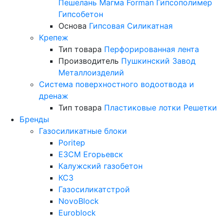
Пешелань
Магма
Forman
Гипсополимер
Гипсобетон
Основа
Гипсовая
Силикатная
Крепеж
Тип товара
Перфорированная лента
Производитель
Пушкинский Завод
Металлоизделий
Система поверхностного водоотвода и
дренаж
Тип товара
Пластиковые лотки
Решетки
Бренды
Газосиликатные блоки
Poritep
ЕЗСМ Егорьевск
Калужский газобетон
КСЗ
Газосиликатстрой
NovoBlock
Euroblock