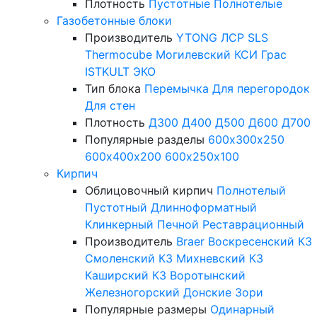
Плотность
Пустотные
Полнотелые
Газобетонные блоки
Производитель
YTONG
ЛСР
SLS
Thermocube
Могилевский КСИ
Грас
ISTKULT
ЭКО
Тип блока
Перемычка
Для перегородок
Для стен
Плотность
Д300
Д400
Д500
Д600
Д700
Популярные разделы
600х300х250
600х400х200
600х250х100
Кирпич
Облицовочный кирпич
Полнотелый
Пустотный
Длинноформатный
Клинкерный
Печной
Реставрационный
Производитель
Braer
Воскресенский КЗ
Смоленский КЗ
Михневский КЗ
Каширский КЗ
Воротынский
Железногорский
Донские Зори
Популярные размеры
Одинарный