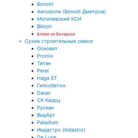
Bonolit
Aerostone (Bonolit Дмитров)
Могилевский КСИ
Bikton
Блоки из Беларуси
Сухие строительные смеси
Основит
Promix
Титан
Perel
Haga ST
Гипсобетон
Dauer
СК Кварц
Русеан
ВидАрт
Paladium
Индастро (Indastro)
De Luxe