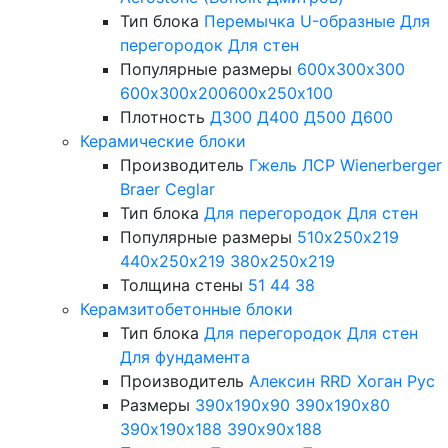
Тип блока
Перемычка
U-образные
Для
перегородок
Для стен
Популярные размеры
600х300х300
600х300х200
600х250х100
Плотность
Д300
Д400
Д500
Д600
Керамические блоки
Производитель
Гжель
ЛСР
Wienerberger
Braer
Ceglar
Тип блока
Для перегородок
Для стен
Популярные размеры
510х250х219
440х250х219
380х250х219
Толщина стены
51
44
38
Керамзитобетонные блоки
Тип блока
Для перегородок
Для стен
Для фундамента
Производитель
Алексин
RRD
Хоган Рус
Размеры
390х190х90
390х190х80
390х190х188
390х90х188