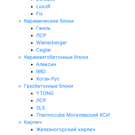
LuxoR
Fix
Керамические блоки
Гжель
ЛСР
Wienerberger
Ceglar
Керамзитобетонные блоки
Алексин
RRD
Хоган Рус
Газобетонные блоки
YTONG
ЛСР
SLS
Thermocube
Могилевский КСИ
Кирпич
Железногорский кирпич