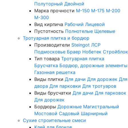
Полуторный
Двойной
Марка прочности
М-150
М-175
М-200
М-300
Вид кирпича
Рабочий
Лицевой
Пустотность
Полнотелые
Щелевые
Тротуарная плитка и бордюр
Производители
Steingot
ЛСР
Подмосковье
Браер
Нобетек
Стройблок
Тип товара
Тротуарная плитка
Брусчатка
Бордюр, дорожные элементы
Газонная решетка
Виды плитки
Для дачи
Для дорожек
Для
двора
Для парковки
Для тротуаров
Виды брусчатки
Для дачи
Для парковок
Для дорожек
Бордюры
Дорожные
Магистральный
Мостовой
Садовый
Шарнирный
Сухие строительные смеси
Клей для блоков