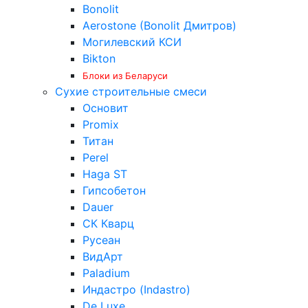
Bonolit
Aerostone (Bonolit Дмитров)
Могилевский КСИ
Bikton
Блоки из Беларуси
Сухие строительные смеси
Основит
Promix
Титан
Perel
Haga ST
Гипсобетон
Dauer
СК Кварц
Русеан
ВидАрт
Paladium
Индастро (Indastro)
De Luxe