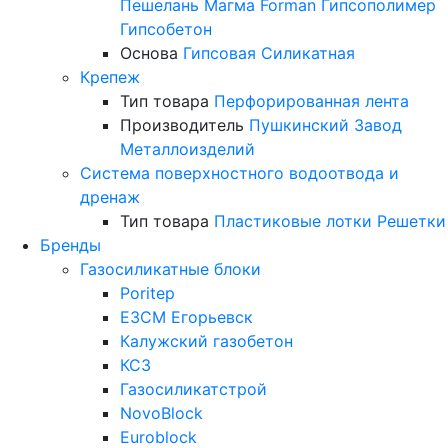
Пешелань
Магма
Forman
Гипсополимер
Гипсобетон
Основа
Гипсовая
Силикатная
Крепеж
Тип товара
Перфорированная лента
Производитель
Пушкинский Завод
Металлоизделий
Система поверхностного водоотвода и
дренаж
Тип товара
Пластиковые лотки
Решетки
Бренды
Газосиликатные блоки
Poritep
ЕЗСМ Егорьевск
Калужский газобетон
КСЗ
Газосиликатстрой
NovoBlock
Euroblock