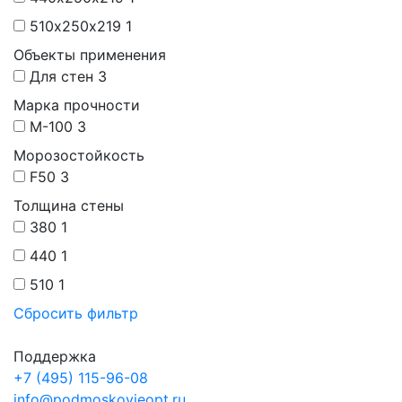
510х250х219
1
Объекты применения
Для стен
3
Марка прочности
М-100
3
Морозостойкость
F50
3
Толщина стены
380
1
440
1
510
1
Сбросить фильтр
Поддержка
+7 (495) 115-96-08
info@podmoskovieopt.ru