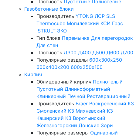
Плотность
Пустотные
Полнотелые
Газобетонные блоки
Производитель
YTONG
ЛСР
SLS
Thermocube
Могилевский КСИ
Грас
ISTKULT
ЭКО
Тип блока
Перемычка
Для перегородок
Для стен
Плотность
Д300
Д400
Д500
Д600
Д700
Популярные разделы
600х300х250
600х400х200
600х250х100
Кирпич
Облицовочный кирпич
Полнотелый
Пустотный
Длинноформатный
Клинкерный
Печной
Реставрационный
Производитель
Braer
Воскресенский КЗ
Смоленский КЗ
Михневский КЗ
Каширский КЗ
Воротынский
Железногорский
Донские Зори
Популярные размеры
Одинарный