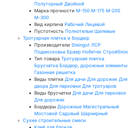
Полуторный
Двойной
Марка прочности
М-150
М-175
М-200
М-300
Вид кирпича
Рабочий
Лицевой
Пустотность
Полнотелые
Щелевые
Тротуарная плитка и бордюр
Производители
Steingot
ЛСР
Подмосковье
Браер
Нобетек
Стройблок
Тип товара
Тротуарная плитка
Брусчатка
Бордюр, дорожные элементы
Газонная решетка
Виды плитки
Для дачи
Для дорожек
Для
двора
Для парковки
Для тротуаров
Виды брусчатки
Для дачи
Для парковок
Для дорожек
Бордюры
Дорожные
Магистральный
Мостовой
Садовый
Шарнирный
Сухие строительные смеси
Клей для блоков