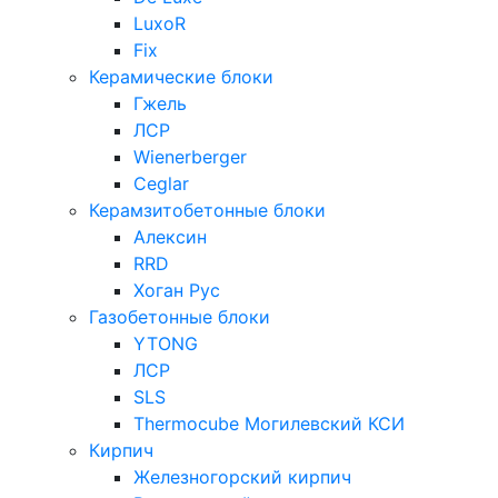
LuxoR
Fix
Керамические блоки
Гжель
ЛСР
Wienerberger
Ceglar
Керамзитобетонные блоки
Алексин
RRD
Хоган Рус
Газобетонные блоки
YTONG
ЛСР
SLS
Thermocube
Могилевский КСИ
Кирпич
Железногорский кирпич