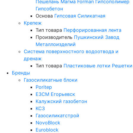
Пешелань
Магма
Forman
Гипсополимер
Гипсобетон
Основа
Гипсовая
Силикатная
Крепеж
Тип товара
Перфорированная лента
Производитель
Пушкинский Завод
Металлоизделий
Система поверхностного водоотвода и
дренаж
Тип товара
Пластиковые лотки
Решетки
Бренды
Газосиликатные блоки
Poritep
ЕЗСМ Егорьевск
Калужский газобетон
КСЗ
Газосиликатстрой
NovoBlock
Euroblock