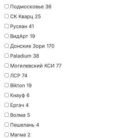
Подмосковье
36
СК Кварц
25
Русеан
41
ВидАрт
19
Донские Зори
170
Paladium
38
Могилевский КСИ
77
ЛСР
74
Bikton
19
Кнауф
6
Ергач
4
Волма
5
Пешелань
4
Магма
2