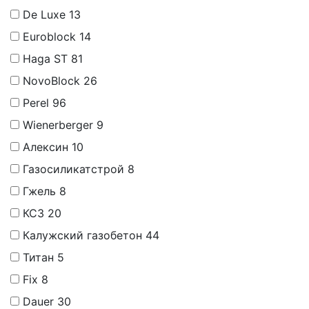
De Luxe
13
Euroblock
14
Haga ST
81
NovoBlock
26
Perel
96
Wienerberger
9
Алексин
10
Газосиликатстрой
8
Гжель
8
КСЗ
20
Калужский газобетон
44
Титан
5
Fix
8
Dauer
30