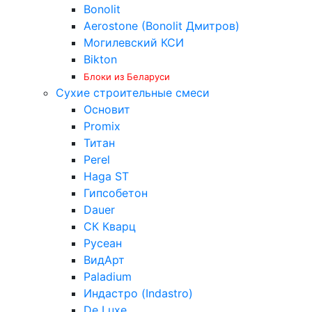
Bonolit
Aerostone (Bonolit Дмитров)
Могилевский КСИ
Bikton
Блоки из Беларуси
Сухие строительные смеси
Основит
Promix
Титан
Perel
Haga ST
Гипсобетон
Dauer
СК Кварц
Русеан
ВидАрт
Paladium
Индастро (Indastro)
De Luxe