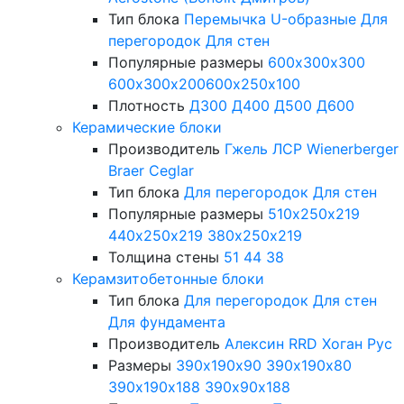
Тип блока
Перемычка
U-образные
Для
перегородок
Для стен
Популярные размеры
600х300х300
600х300х200
600х250х100
Плотность
Д300
Д400
Д500
Д600
Керамические блоки
Производитель
Гжель
ЛСР
Wienerberger
Braer
Ceglar
Тип блока
Для перегородок
Для стен
Популярные размеры
510х250х219
440х250х219
380х250х219
Толщина стены
51
44
38
Керамзитобетонные блоки
Тип блока
Для перегородок
Для стен
Для фундамента
Производитель
Алексин
RRD
Хоган Рус
Размеры
390х190х90
390х190х80
390х190х188
390х90х188