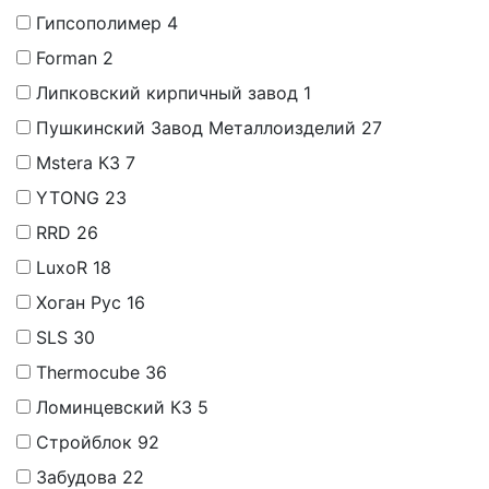
Гипсополимер
4
Forman
2
Липковский кирпичный завод
1
Пушкинский Завод Металлоизделий
27
Mstera КЗ
7
YTONG
23
RRD
26
LuxoR
18
Хоган Рус
16
SLS
30
Thermocube
36
Ломинцевский КЗ
5
Стройблок
92
Забудова
22