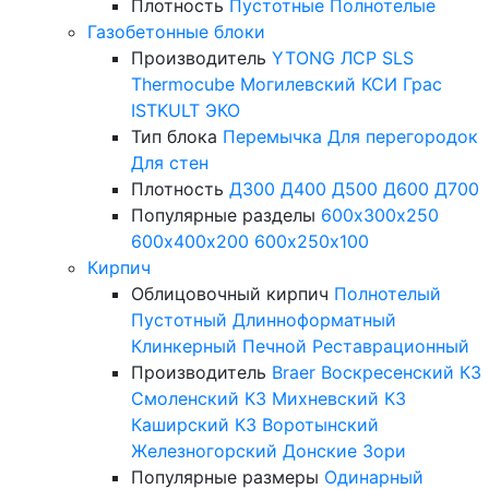
Плотность
Пустотные
Полнотелые
Газобетонные блоки
Производитель
YTONG
ЛСР
SLS
Thermocube
Могилевский КСИ
Грас
ISTKULT
ЭКО
Тип блока
Перемычка
Для перегородок
Для стен
Плотность
Д300
Д400
Д500
Д600
Д700
Популярные разделы
600х300х250
600х400х200
600х250х100
Кирпич
Облицовочный кирпич
Полнотелый
Пустотный
Длинноформатный
Клинкерный
Печной
Реставрационный
Производитель
Braer
Воскресенский КЗ
Смоленский КЗ
Михневский КЗ
Каширский КЗ
Воротынский
Железногорский
Донские Зори
Популярные размеры
Одинарный