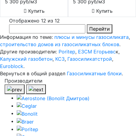
5 300 руб/м3
5 300 руб/м3
Купить
Купить
Отображено 12 из 12
Перейти
Информация по теме:
плюсы и минусы газосиликата
,
строительство домов из газосиликатных блоков
.
Другие производители:
Poritep
,
ЕЗСМ Егорьевс
к,
Калужский газобетон
,
КСЗ
,
Газосиликатстрой
,
Euroblock
.
Вернуться в общий раздел
Газосиликатные блоки
.
Производители