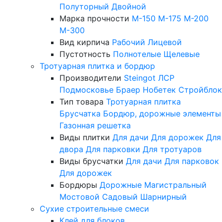
Полуторный
Двойной
Марка прочности
М-150
М-175
М-200
М-300
Вид кирпича
Рабочий
Лицевой
Пустотность
Полнотелые
Щелевые
Тротуарная плитка и бордюр
Производители
Steingot
ЛСР
Подмосковье
Браер
Нобетек
Стройблок
Тип товара
Тротуарная плитка
Брусчатка
Бордюр, дорожные элементы
Газонная решетка
Виды плитки
Для дачи
Для дорожек
Для
двора
Для парковки
Для тротуаров
Виды брусчатки
Для дачи
Для парковок
Для дорожек
Бордюры
Дорожные
Магистральный
Мостовой
Садовый
Шарнирный
Сухие строительные смеси
Клей для блоков