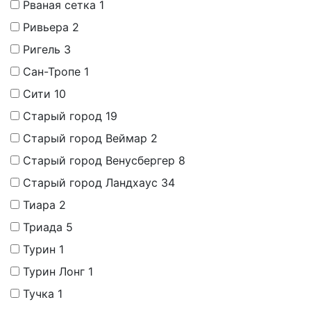
Рваная сетка
1
Ривьера
2
Ригель
3
Сан-Тропе
1
Сити
10
Старый город
19
Старый город Веймар
2
Старый город Венусбергер
8
Старый город Ландхаус
34
Тиара
2
Триада
5
Турин
1
Турин Лонг
1
Тучка
1