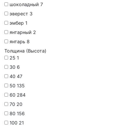
шоколадный
7
эверест
3
эмбер
1
янтарный
2
янтарь
8
Толщина (Высота)
25
1
30
6
40
47
50
135
60
284
70
20
80
156
100
21