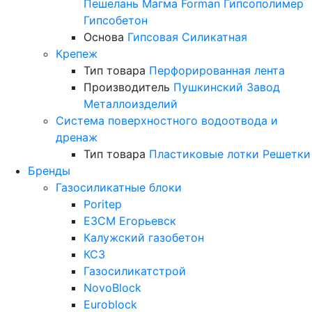
Пешелань
Магма
Forman
Гипсополимер
Гипсобетон
Основа
Гипсовая
Силикатная
Крепеж
Тип товара
Перфорированная лента
Производитель
Пушкинский Завод
Металлоизделий
Система поверхностного водоотвода и
дренаж
Тип товара
Пластиковые лотки
Решетки
Бренды
Газосиликатные блоки
Poritep
ЕЗСМ Егорьевск
Калужский газобетон
КСЗ
Газосиликатстрой
NovoBlock
Euroblock