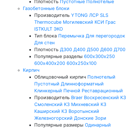
Плотность
Пустотные
Полнотелые
Газобетонные блоки
Производитель
YTONG
ЛСР
SLS
Thermocube
Могилевский КСИ
Грас
ISTKULT
ЭКО
Тип блока
Перемычка
Для перегородок
Для стен
Плотность
Д300
Д400
Д500
Д600
Д700
Популярные разделы
600х300х250
600х400х200
600х250х100
Кирпич
Облицовочный кирпич
Полнотелый
Пустотный
Длинноформатный
Клинкерный
Печной
Реставрационный
Производитель
Braer
Воскресенский КЗ
Смоленский КЗ
Михневский КЗ
Каширский КЗ
Воротынский
Железногорский
Донские Зори
Популярные размеры
Одинарный