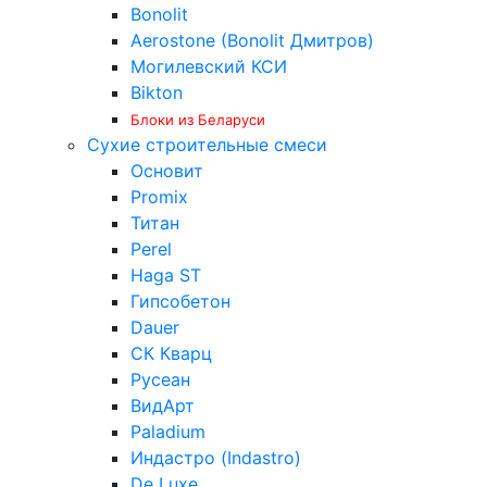
Bonolit
Aerostone (Bonolit Дмитров)
Могилевский КСИ
Bikton
Блоки из Беларуси
Сухие строительные смеси
Основит
Promix
Титан
Perel
Haga ST
Гипсобетон
Dauer
СК Кварц
Русеан
ВидАрт
Paladium
Индастро (Indastro)
De Luxe