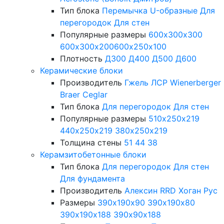
Тип блока
Перемычка
U-образные
Для
перегородок
Для стен
Популярные размеры
600х300х300
600х300х200
600х250х100
Плотность
Д300
Д400
Д500
Д600
Керамические блоки
Производитель
Гжель
ЛСР
Wienerberger
Braer
Ceglar
Тип блока
Для перегородок
Для стен
Популярные размеры
510х250х219
440х250х219
380х250х219
Толщина стены
51
44
38
Керамзитобетонные блоки
Тип блока
Для перегородок
Для стен
Для фундамента
Производитель
Алексин
RRD
Хоган Рус
Размеры
390х190х90
390х190х80
390х190х188
390х90х188