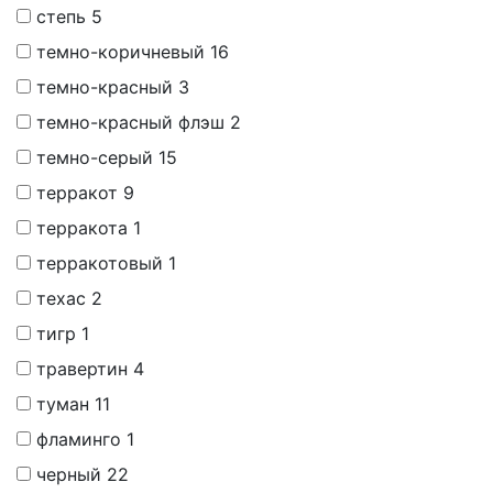
степь
5
темно-коричневый
16
темно-красный
3
темно-красный флэш
2
темно-серый
15
терракот
9
терракота
1
терракотовый
1
техас
2
тигр
1
травертин
4
туман
11
фламинго
1
черный
22