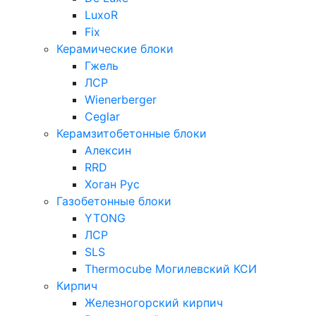
LuxoR
Fix
Керамические блоки
Гжель
ЛСР
Wienerberger
Ceglar
Керамзитобетонные блоки
Алексин
RRD
Хоган Рус
Газобетонные блоки
YTONG
ЛСР
SLS
Thermocube
Могилевский КСИ
Кирпич
Железногорский кирпич