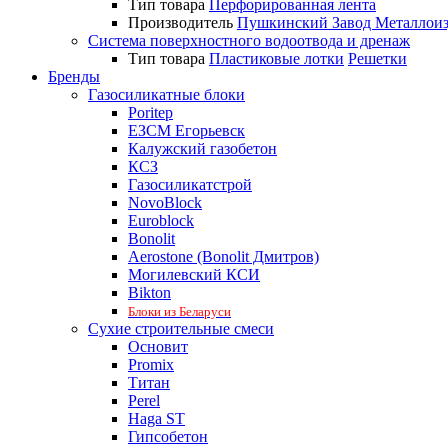
Тип товара
Перфорированная лента
Производитель
Пушкинский Завод Металлои
Система поверхностного водоотвода и дренаж
Тип товара
Пластиковые лотки
Решетки
Бренды
Газосиликатные блоки
Poritep
ЕЗСМ Егорьевск
Калужский газобетон
КСЗ
Газосиликатстрой
NovoBlock
Euroblock
Bonolit
Aerostone (Bonolit Дмитров)
Могилевский КСИ
Bikton
Блоки из Беларуси
Сухие строительные смеси
Основит
Promix
Титан
Perel
Haga ST
Гипсобетон