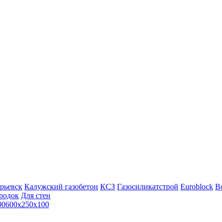
рьевск
Калужский газобетон
КСЗ
Газосиликатстрой
Euroblock
Bo
родок
Для стен
00
600х250х100