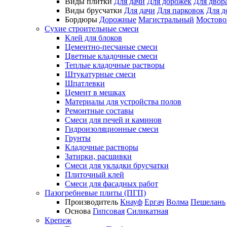
Виды плитки
Для дачи
Для дорожек
Для двор
Виды брусчатки
Для дачи
Для парковок
Для д
Бордюры
Дорожные
Магистральный
Мостово
Сухие строительные смеси
Клей для блоков
Цементно-песчаные смеси
Цветные кладочные смеси
Теплые кладочные растворы
Штукатурные смеси
Шпатлевки
Цемент в мешках
Материалы для устройства полов
Ремонтные составы
Смеси для печей и каминов
Гидроизоляционные смеси
Грунты
Кладочные растворы
Затирки, расшивки
Смеси для укладки брусчатки
Плиточный клей
Смеси для фасадных работ
Пазогребневые плиты (ПГП)
Производитель
Кнауф
Ергач
Волма
Пешелань
Основа
Гипсовая
Силикатная
Крепеж