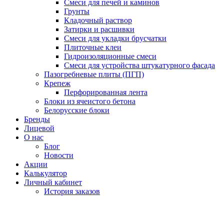
Смеси для печей и каминов
Грунты
Кладочный раствор
Затирки и расшивки
Смеси для укладки брусчатки
Плиточные клеи
Гидроизоляционные смеси
Смеси для устройства штукатурного фасада
Пазогребневые плиты (ПГП)
Крепеж
Перфорированная лента
Блоки из ячеистого бетона
Белорусские блоки
Бренды
Лицевой
О нас
Блог
Новости
Акции
Калькулятор
Личный кабинет
История заказов