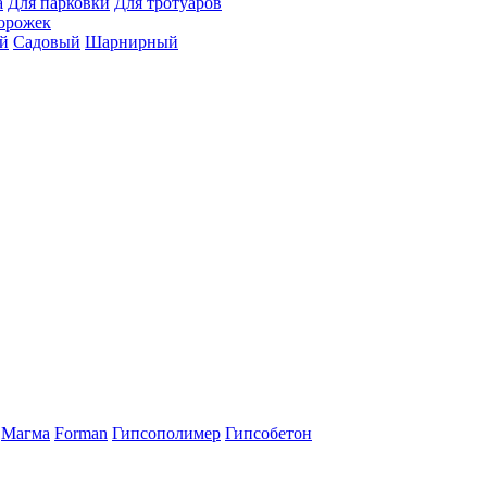
а
Для парковки
Для тротуаров
орожек
й
Садовый
Шарнирный
Магма
Forman
Гипсополимер
Гипсобетон