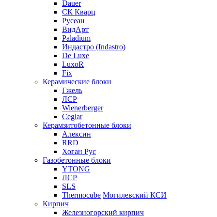
Dauer
СК Кварц
Русеан
ВидАрт
Paladium
Индастро (Indastro)
De Luxe
LuxoR
Fix
Керамические блоки
Гжель
ЛСР
Wienerberger
Ceglar
Керамзитобетонные блоки
Алексин
RRD
Хоган Рус
Газобетонные блоки
YTONG
ЛСР
SLS
Thermocube
Могилевский КСИ
Кирпич
Железногорский кирпич