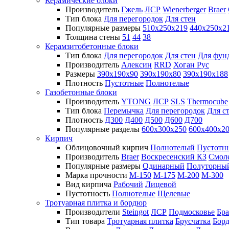
Керамические блоки
Производитель
Гжель
ЛСР
Wienerberger
Braer
Тип блока
Для перегородок
Для стен
Популярные размеры
510х250х219
440х250х2
Толщина стены
51
44
38
Керамзитобетонные блоки
Тип блока
Для перегородок
Для стен
Для фун
Производитель
Алексин
RRD
Хоган Рус
Размеры
390х190х90
390х190х80
390х190х188
Плотность
Пустотные
Полнотелые
Газобетонные блоки
Производитель
YTONG
ЛСР
SLS
Thermocube
Тип блока
Перемычка
Для перегородок
Для с
Плотность
Д300
Д400
Д500
Д600
Д700
Популярные разделы
600х300х250
600х400х2
Кирпич
Облицовочный кирпич
Полнотелый
Пустотн
Производитель
Braer
Воскресенский КЗ
Смол
Популярные размеры
Одинарный
Полуторны
Марка прочности
М-150
М-175
М-200
М-300
Вид кирпича
Рабочий
Лицевой
Пустотность
Полнотелые
Щелевые
Тротуарная плитка и бордюр
Производители
Steingot
ЛСР
Подмосковье
Бра
Тип товара
Тротуарная плитка
Брусчатка
Бор