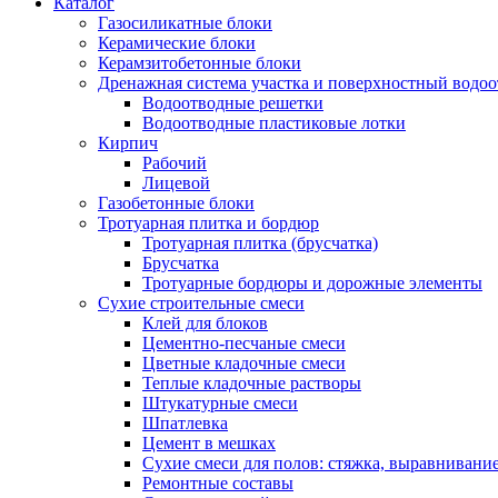
Каталог
Газосиликатные блоки
Керамические блоки
Керамзитобетонные блоки
Дренажная система участка и поверхностный водоо
Водоотводные решетки
Водоотводные пластиковые лотки
Кирпич
Рабочий
Лицевой
Газобетонные блоки
Тротуарная плитка и бордюр
Тротуарная плитка (брусчатка)
Брусчатка
Тротуарные бордюры и дорожные элементы
Сухие строительные смеси
Клей для блоков
Цементно-песчаные смеси
Цветные кладочные смеси
Теплые кладочные растворы
Штукатурные смеси
Шпатлевка
Цемент в мешках
Сухие смеси для полов: стяжка, выравнивани
Ремонтные составы