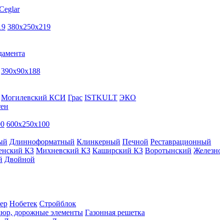
Ceglar
19
380х250х219
дамента
390х90х188
Могилевский КСИ
Грас
ISTKULT
ЭКО
тен
00
600х250х100
ый
Длинноформатный
Клинкерный
Печной
Реставрационный
енский КЗ
Михневский КЗ
Каширский КЗ
Воротынский
Железн
й
Двойной
ер
Нобетек
Стройблок
дюр, дорожные элементы
Газонная решетка