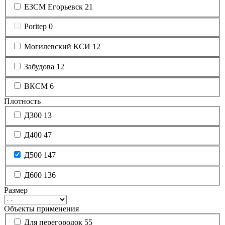
ЕЗСМ Егорьевск
21
Poritep
0
Могилевский КСИ
12
Забудова
12
ВКСМ
6
Плотность
Д300
13
Д400
47
Д500
147
Д600
136
Размер
Объекты применения
Для перегородок
55