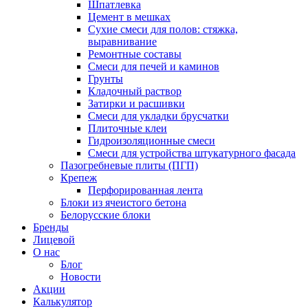
Шпатлевка
Цемент в мешках
Сухие смеси для полов: стяжка,
выравнивание
Ремонтные составы
Смеси для печей и каминов
Грунты
Кладочный раствор
Затирки и расшивки
Смеси для укладки брусчатки
Плиточные клеи
Гидроизоляционные смеси
Смеси для устройства штукатурного фасада
Пазогребневые плиты (ПГП)
Крепеж
Перфорированная лента
Блоки из ячеистого бетона
Белорусские блоки
Бренды
Лицевой
О нас
Блог
Новости
Акции
Калькулятор