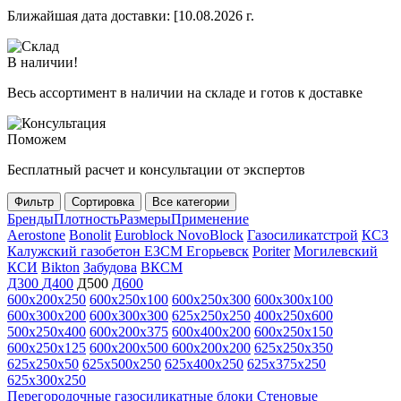
Ближайшая дата доставки:
[10.08.2026 г.
В наличии!
Весь ассортимент в наличии на складе и готов к доставке
Поможем
Бесплатный расчет и консультации от экспертов
Фильтр
Сортировка
Все категории
Бренды
Плотность
Размеры
Применение
Aerostone
Bonolit
Euroblock
NovoBlock
Газосиликатстрой
КСЗ
Калужский газобетон
ЕЗСМ Егорьевск
Poriter
Могилевский
КСИ
Bikton
Забудова
ВКСМ
Д300
Д400
Д500
Д600
600х200х250
600х250х100
600х250х300
600х300х100
600х300х200
600х300х300
625х250х250
400х250х600
500х250х400
600х200х375
600х400х200
600х250х150
600х250х125
600х200х500
600х200х200
625х250х350
625х250х50
625х500х250
625х400х250
625х375х250
625х300х250
Перегородочные газосиликатные блоки
Стеновые