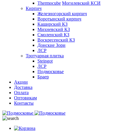
Thermocube
Могилевский КСИ
Кирпич
Железногорский кирпич
Воротынский кирпич
Каширский КЗ
Михневский КЗ
Смоленский КЗ
Воскресенский КЗ
Донские Зори
ЛСР
Тротуарная плитка
Steingot
ЛСР
Подмосковье
Браер
Акции
Доставка
Оплата
Оптовикам
Контакты