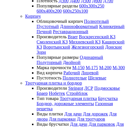
Плотность
Д300
Д400
Д500
Д600
Д700
Популярные разделы
600х300х250
600х400х200
600х250х100
Кирпич
Облицовочный кирпич
Полнотелый
Пустотный
Длинноформатный
Клинкерный
Печной
Реставрационный
Производитель
Braer
Воскресенский КЗ
Смоленский КЗ
Михневский КЗ
Каширский
КЗ
Воротынский
Железногорский
Донские
Зори
Популярные размеры
Одинарный
Полуторный
Двойной
Марка прочности
М-150
М-175
М-200
М-300
Вид кирпича
Рабочий
Лицевой
Пустотность
Полнотелые
Щелевые
Тротуарная плитка и бордюр
Производители
Steingot
ЛСР
Подмосковье
Браер
Нобетек
Стройблок
Тип товара
Тротуарная плитка
Брусчатка
Бордюр, дорожные элементы
Газонная
решетка
Виды плитки
Для дачи
Для дорожек
Для
двора
Для парковки
Для тротуаров
Виды брусчатки
Для дачи
Для парковок
Для