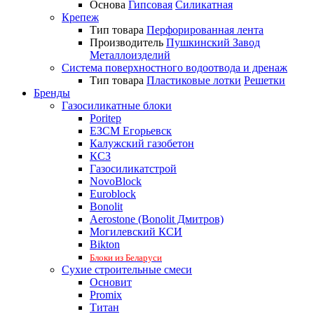
Основа
Гипсовая
Силикатная
Крепеж
Тип товара
Перфорированная лента
Производитель
Пушкинский Завод
Металлоизделий
Система поверхностного водоотвода и дренаж
Тип товара
Пластиковые лотки
Решетки
Бренды
Газосиликатные блоки
Poritep
ЕЗСМ Егорьевск
Калужский газобетон
КСЗ
Газосиликатстрой
NovoBlock
Euroblock
Bonolit
Aerostone (Bonolit Дмитров)
Могилевский КСИ
Bikton
Блоки из Беларуси
Сухие строительные смеси
Основит
Promix
Титан