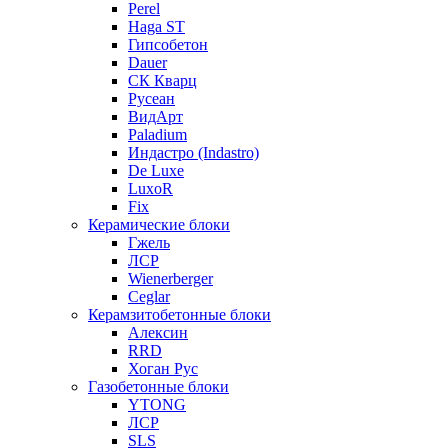
Perel
Haga ST
Гипсобетон
Dauer
СК Кварц
Русеан
ВидАрт
Paladium
Индастро (Indastro)
De Luxe
LuxoR
Fix
Керамические блоки
Гжель
ЛСР
Wienerberger
Ceglar
Керамзитобетонные блоки
Алексин
RRD
Хоган Рус
Газобетонные блоки
YTONG
ЛСР
SLS