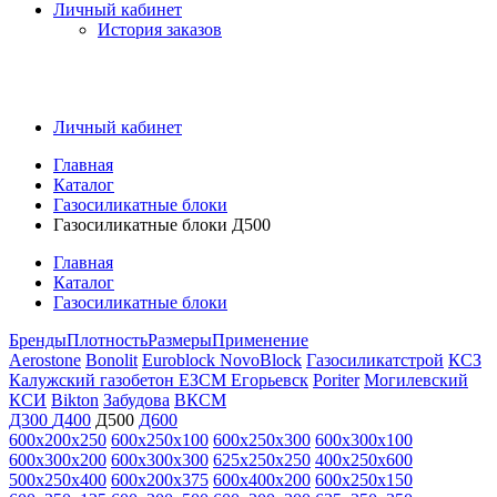
Личный кабинет
История заказов
Личный кабинет
Главная
Каталог
Газосиликатные блоки
Газосиликатные блоки Д500
Главная
Каталог
Газосиликатные блоки
Бренды
Плотность
Размеры
Применение
Aerostone
Bonolit
Euroblock
NovoBlock
Газосиликатстрой
КСЗ
Калужский газобетон
ЕЗСМ Егорьевск
Poriter
Могилевский
КСИ
Bikton
Забудова
ВКСМ
Д300
Д400
Д500
Д600
600х200х250
600х250х100
600х250х300
600х300х100
600х300х200
600х300х300
625х250х250
400х250х600
500х250х400
600х200х375
600х400х200
600х250х150