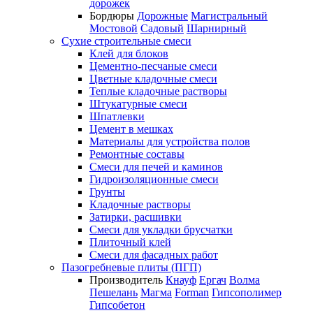
дорожек
Бордюры
Дорожные
Магистральный
Мостовой
Садовый
Шарнирный
Сухие строительные смеси
Клей для блоков
Цементно-песчаные смеси
Цветные кладочные смеси
Теплые кладочные растворы
Штукатурные смеси
Шпатлевки
Цемент в мешках
Материалы для устройства полов
Ремонтные составы
Смеси для печей и каминов
Гидроизоляционные смеси
Грунты
Кладочные растворы
Затирки, расшивки
Смеси для укладки брусчатки
Плиточный клей
Смеси для фасадных работ
Пазогребневые плиты (ПГП)
Производитель
Кнауф
Ергач
Волма
Пешелань
Магма
Forman
Гипсополимер
Гипсобетон