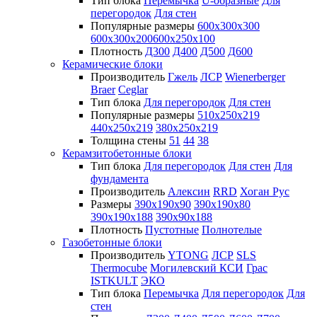
Тип блока
Перемычка
U-образные
Для
перегородок
Для стен
Популярные размеры
600х300х300
600х300х200
600х250х100
Плотность
Д300
Д400
Д500
Д600
Керамические блоки
Производитель
Гжель
ЛСР
Wienerberger
Braer
Ceglar
Тип блока
Для перегородок
Для стен
Популярные размеры
510х250х219
440х250х219
380х250х219
Толщина стены
51
44
38
Керамзитобетонные блоки
Тип блока
Для перегородок
Для стен
Для
фундамента
Производитель
Алексин
RRD
Хоган Рус
Размеры
390х190х90
390х190х80
390х190х188
390х90х188
Плотность
Пустотные
Полнотелые
Газобетонные блоки
Производитель
YTONG
ЛСР
SLS
Thermocube
Могилевский КСИ
Грас
ISTKULT
ЭКО
Тип блока
Перемычка
Для перегородок
Для
стен