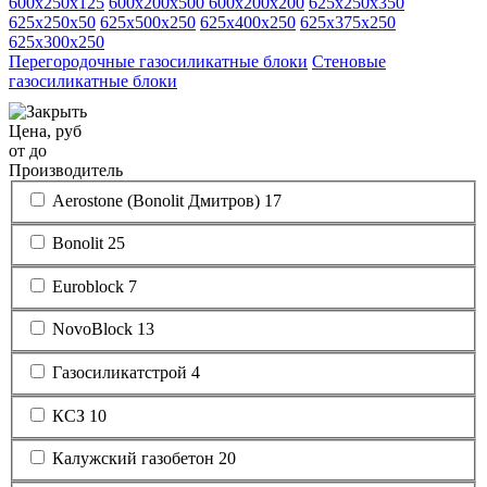
600х250х125
600х200х500
600х200х200
625х250х350
625х250х50
625х500х250
625х400х250
625х375х250
625х300х250
Перегородочные газосиликатные блоки
Стеновые
газосиликатные блоки
Цена, руб
от
до
Производитель
Aerostone (Bonolit Дмитров)
17
Bonolit
25
Euroblock
7
NovoBlock
13
Газосиликатстрой
4
КСЗ
10
Калужский газобетон
20