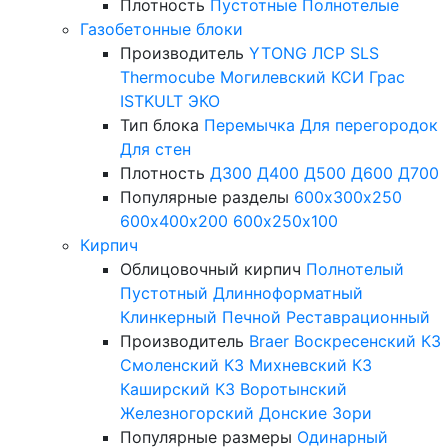
Плотность
Пустотные
Полнотелые
Газобетонные блоки
Производитель
YTONG
ЛСР
SLS
Thermocube
Могилевский КСИ
Грас
ISTKULT
ЭКО
Тип блока
Перемычка
Для перегородок
Для стен
Плотность
Д300
Д400
Д500
Д600
Д700
Популярные разделы
600х300х250
600х400х200
600х250х100
Кирпич
Облицовочный кирпич
Полнотелый
Пустотный
Длинноформатный
Клинкерный
Печной
Реставрационный
Производитель
Braer
Воскресенский КЗ
Смоленский КЗ
Михневский КЗ
Каширский КЗ
Воротынский
Железногорский
Донские Зори
Популярные размеры
Одинарный