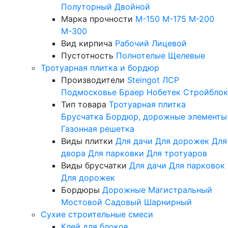
Полуторный
Двойной
Марка прочности
М-150
М-175
М-200
М-300
Вид кирпича
Рабочий
Лицевой
Пустотность
Полнотелые
Щелевые
Тротуарная плитка и бордюр
Производители
Steingot
ЛСР
Подмосковье
Браер
Нобетек
Стройблок
Тип товара
Тротуарная плитка
Брусчатка
Бордюр, дорожные элементы
Газонная решетка
Виды плитки
Для дачи
Для дорожек
Для
двора
Для парковки
Для тротуаров
Виды брусчатки
Для дачи
Для парковок
Для дорожек
Бордюры
Дорожные
Магистральный
Мостовой
Садовый
Шарнирный
Сухие строительные смеси
Клей для блоков