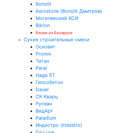
Bonolit
Aerostone (Bonolit Дмитров)
Могилевский КСИ
Bikton
Блоки из Беларуси
Сухие строительные смеси
Основит
Promix
Титан
Perel
Haga ST
Гипсобетон
Dauer
СК Кварц
Русеан
ВидАрт
Paladium
Индастро (Indastro)
De Luxe