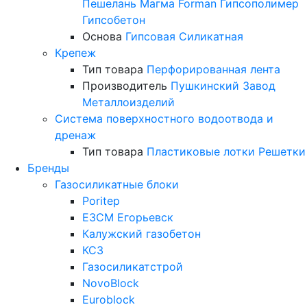
Пешелань
Магма
Forman
Гипсополимер
Гипсобетон
Основа
Гипсовая
Силикатная
Крепеж
Тип товара
Перфорированная лента
Производитель
Пушкинский Завод
Металлоизделий
Система поверхностного водоотвода и
дренаж
Тип товара
Пластиковые лотки
Решетки
Бренды
Газосиликатные блоки
Poritep
ЕЗСМ Егорьевск
Калужский газобетон
КСЗ
Газосиликатстрой
NovoBlock
Euroblock