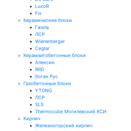
LuxoR
Fix
Керамические блоки
Гжель
ЛСР
Wienerberger
Ceglar
Керамзитобетонные блоки
Алексин
RRD
Хоган Рус
Газобетонные блоки
YTONG
ЛСР
SLS
Thermocube
Могилевский КСИ
Кирпич
Железногорский кирпич