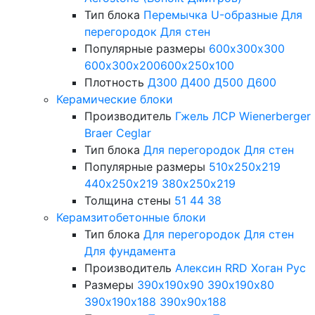
Тип блока
Перемычка
U-образные
Для
перегородок
Для стен
Популярные размеры
600х300х300
600х300х200
600х250х100
Плотность
Д300
Д400
Д500
Д600
Керамические блоки
Производитель
Гжель
ЛСР
Wienerberger
Braer
Ceglar
Тип блока
Для перегородок
Для стен
Популярные размеры
510х250х219
440х250х219
380х250х219
Толщина стены
51
44
38
Керамзитобетонные блоки
Тип блока
Для перегородок
Для стен
Для фундамента
Производитель
Алексин
RRD
Хоган Рус
Размеры
390х190х90
390х190х80
390х190х188
390х90х188