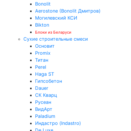
Bonolit
Aerostone (Bonolit Дмитров)
Могилевский КСИ
Bikton
Блоки из Беларуси
Сухие строительные смеси
Основит
Promix
Титан
Perel
Haga ST
Гипсобетон
Dauer
СК Кварц
Русеан
ВидАрт
Paladium
Индастро (Indastro)
De Luxe