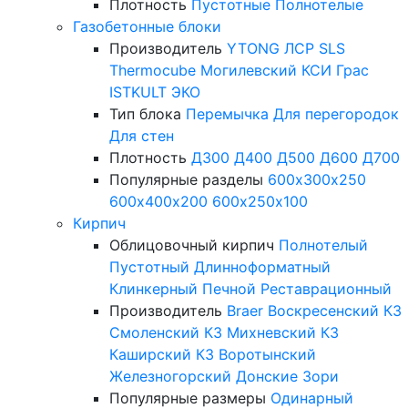
Плотность
Пустотные
Полнотелые
Газобетонные блоки
Производитель
YTONG
ЛСР
SLS
Thermocube
Могилевский КСИ
Грас
ISTKULT
ЭКО
Тип блока
Перемычка
Для перегородок
Для стен
Плотность
Д300
Д400
Д500
Д600
Д700
Популярные разделы
600х300х250
600х400х200
600х250х100
Кирпич
Облицовочный кирпич
Полнотелый
Пустотный
Длинноформатный
Клинкерный
Печной
Реставрационный
Производитель
Braer
Воскресенский КЗ
Смоленский КЗ
Михневский КЗ
Каширский КЗ
Воротынский
Железногорский
Донские Зори
Популярные размеры
Одинарный