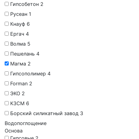
Гипсобетон
2
Русеан
1
Кнауф
6
Ергач
4
Волма
5
Пешелань
4
Магма
2
Гипсополимер
4
Forman
2
ЭКО
2
КЗСМ
6
Борский силикатный завод
3
Водопоглощение
Основа
Гипсовые
2