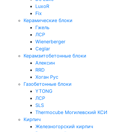
LuxoR
Fix
Керамические блоки
Гжель
ЛСР
Wienerberger
Ceglar
Керамзитобетонные блоки
Алексин
RRD
Хоган Рус
Газобетонные блоки
YTONG
ЛСР
SLS
Thermocube
Могилевский КСИ
Кирпич
Железногорский кирпич