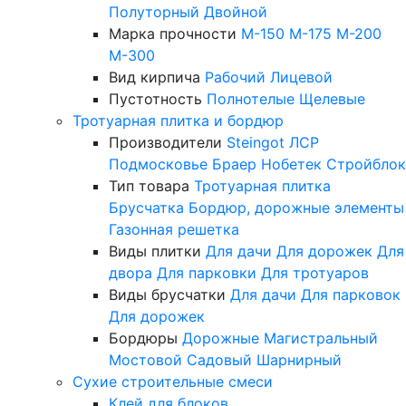
Полуторный
Двойной
Марка прочности
М-150
М-175
М-200
М-300
Вид кирпича
Рабочий
Лицевой
Пустотность
Полнотелые
Щелевые
Тротуарная плитка и бордюр
Производители
Steingot
ЛСР
Подмосковье
Браер
Нобетек
Стройблок
Тип товара
Тротуарная плитка
Брусчатка
Бордюр, дорожные элементы
Газонная решетка
Виды плитки
Для дачи
Для дорожек
Для
двора
Для парковки
Для тротуаров
Виды брусчатки
Для дачи
Для парковок
Для дорожек
Бордюры
Дорожные
Магистральный
Мостовой
Садовый
Шарнирный
Сухие строительные смеси
Клей для блоков