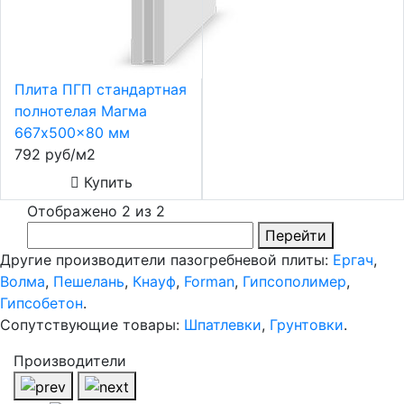
Плита ПГП cтандартная
полнотелая Магма
667x500x80 мм
792 руб/м2
Купить
Отображено 2 из 2
Перейти
Другие производители пазогребневой плиты:
Ергач
,
Волма
,
Пешелань
,
Кнауф
,
Forman
,
Гипсополимер
,
Гипсобетон
.
Сопутствующие товары:
Шпатлевки
,
Грунтовки
.
Производители