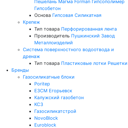
Пешелань
Магма
Forman
Гипсополимер
Гипсобетон
Основа
Гипсовая
Силикатная
Крепеж
Тип товара
Перфорированная лента
Производитель
Пушкинский Завод
Металлоизделий
Система поверхностного водоотвода и
дренаж
Тип товара
Пластиковые лотки
Решетки
Бренды
Газосиликатные блоки
Poritep
ЕЗСМ Егорьевск
Калужский газобетон
КСЗ
Газосиликатстрой
NovoBlock
Euroblock