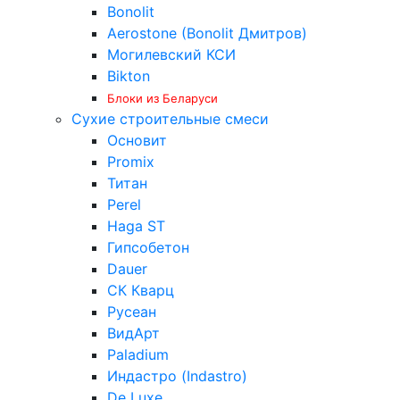
Bonolit
Aerostone (Bonolit Дмитров)
Могилевский КСИ
Bikton
Блоки из Беларуси
Сухие строительные смеси
Основит
Promix
Титан
Perel
Haga ST
Гипсобетон
Dauer
СК Кварц
Русеан
ВидАрт
Paladium
Индастро (Indastro)
De Luxe