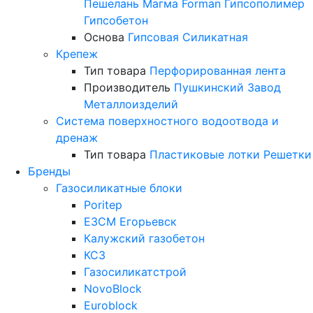
Пешелань
Магма
Forman
Гипсополимер
Гипсобетон
Основа
Гипсовая
Силикатная
Крепеж
Тип товара
Перфорированная лента
Производитель
Пушкинский Завод
Металлоизделий
Система поверхностного водоотвода и
дренаж
Тип товара
Пластиковые лотки
Решетки
Бренды
Газосиликатные блоки
Poritep
ЕЗСМ Егорьевск
Калужский газобетон
КСЗ
Газосиликатстрой
NovoBlock
Euroblock