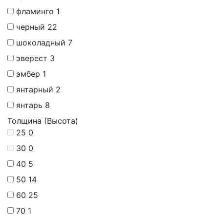
фламинго
1
черный
22
шоколадный
7
эверест
3
эмбер
1
янтарный
2
янтарь
8
Толщина (Высота)
25
0
30
0
40
5
50
14
60
25
70
1