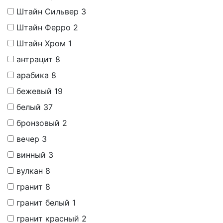
Штайн Сильвер
3
Штайн Ферро
2
Штайн Хром
1
антрацит
8
арабика
8
бежевый
19
белый
37
бронзовый
2
вечер
3
винный
3
вулкан
8
гранит
8
гранит белый
1
гранит красный
2