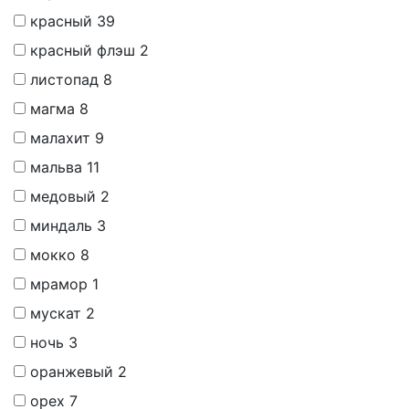
красный
39
красный флэш
2
листопад
8
магма
8
малахит
9
мальва
11
медовый
2
миндаль
3
мокко
8
мрамор
1
мускат
2
ночь
3
оранжевый
2
орех
7