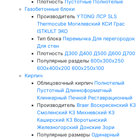
Плотность
Пустотные
Полнотелые
Газобетонные блоки
Производитель
YTONG
ЛСР
SLS
Thermocube
Могилевский КСИ
Грас
ISTKULT
ЭКО
Тип блока
Перемычка
Для перегородок
Для стен
Плотность
Д300
Д400
Д500
Д600
Д700
Популярные разделы
600х300х250
600х400х200
600х250х100
Кирпич
Облицовочный кирпич
Полнотелый
Пустотный
Длинноформатный
Клинкерный
Печной
Реставрационный
Производитель
Braer
Воскресенский КЗ
Смоленский КЗ
Михневский КЗ
Каширский КЗ
Воротынский
Железногорский
Донские Зори
Популярные размеры
Одинарный