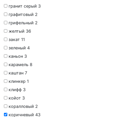
гранит серый
3
графитовый
2
грифельный
2
желтый
36
закат
11
зеленый
4
каньон
3
карамель
8
каштан
7
клинкер
1
клифф
3
койот
3
коралловый
2
коричневый
43