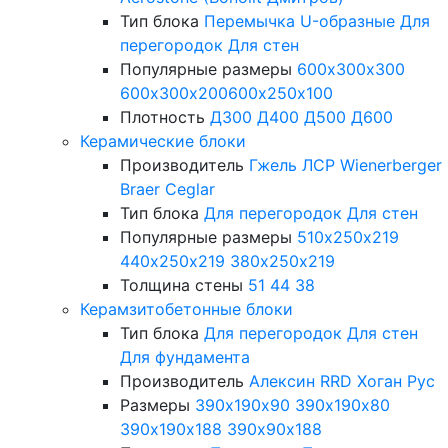
Тип блока
Перемычка
U-образные
Для
перегородок
Для стен
Популярные размеры
600х300х300
600х300х200
600х250х100
Плотность
Д300
Д400
Д500
Д600
Керамические блоки
Производитель
Гжель
ЛСР
Wienerberger
Braer
Ceglar
Тип блока
Для перегородок
Для стен
Популярные размеры
510х250х219
440х250х219
380х250х219
Толщина стены
51
44
38
Керамзитобетонные блоки
Тип блока
Для перегородок
Для стен
Для фундамента
Производитель
Алексин
RRD
Хоган Рус
Размеры
390х190х90
390х190х80
390х190х188
390х90х188