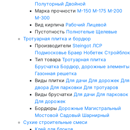
Полуторный
Двойной
Марка прочности
М-150
М-175
М-200
М-300
Вид кирпича
Рабочий
Лицевой
Пустотность
Полнотелые
Щелевые
Тротуарная плитка и бордюр
Производители
Steingot
ЛСР
Подмосковье
Браер
Нобетек
Стройблок
Тип товара
Тротуарная плитка
Брусчатка
Бордюр, дорожные элементы
Газонная решетка
Виды плитки
Для дачи
Для дорожек
Для
двора
Для парковки
Для тротуаров
Виды брусчатки
Для дачи
Для парковок
Для дорожек
Бордюры
Дорожные
Магистральный
Мостовой
Садовый
Шарнирный
Сухие строительные смеси
Клей для блоков