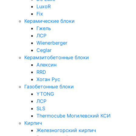
LuxoR
Fix
Керамические блоки
Гжель
ЛСР
Wienerberger
Ceglar
Керамзитобетонные блоки
Алексин
RRD
Хоган Рус
Газобетонные блоки
YTONG
ЛСР
SLS
Thermocube
Могилевский КСИ
Кирпич
Железногорский кирпич