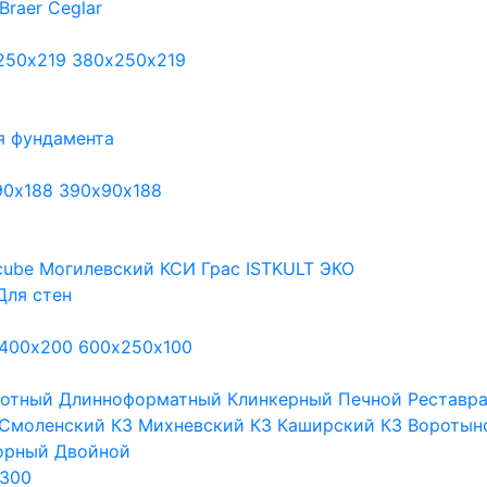
Braer
Ceglar
250х219
380х250х219
я фундамента
90х188
390х90х188
cube
Могилевский КСИ
Грас
ISTKULT
ЭКО
Для стен
400х200
600х250х100
тотный
Длинноформатный
Клинкерный
Печной
Реставр
Смоленский КЗ
Михневский КЗ
Каширский КЗ
Воротын
орный
Двойной
300