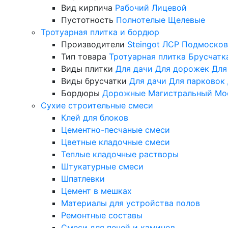
Вид кирпича
Рабочий
Лицевой
Пустотность
Полнотелые
Щелевые
Тротуарная плитка и бордюр
Производители
Steingot
ЛСР
Подмосков
Тип товара
Тротуарная плитка
Брусчатк
Виды плитки
Для дачи
Для дорожек
Для
Виды брусчатки
Для дачи
Для парковок
Бордюры
Дорожные
Магистральный
Мо
Сухие строительные смеси
Клей для блоков
Цементно-песчаные смеси
Цветные кладочные смеси
Теплые кладочные растворы
Штукатурные смеси
Шпатлевки
Цемент в мешках
Материалы для устройства полов
Ремонтные составы
Смеси для печей и каминов