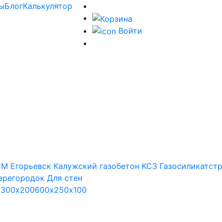
ы
Блог
Калькулятор
Войти
М Егорьевск
Калужский газобетон
КСЗ
Газосиликатст
ерегородок
Для стен
х300х200
600х250х100