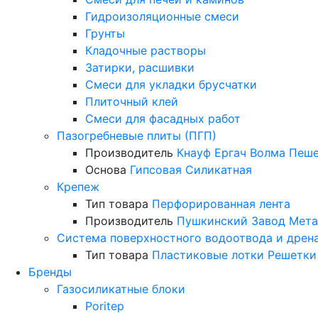
Гидроизоляционные смеси
Грунты
Кладочные растворы
Затирки, расшивки
Смеси для укладки брусчатки
Плиточный клей
Смеси для фасадных работ
Пазогребневые плиты (ПГП)
Производитель
Кнауф
Ергач
Волма
Пеше
Основа
Гипсовая
Силикатная
Крепеж
Тип товара
Перфорированная лента
Производитель
Пушкинский Завод Мета
Система поверхностного водоотвода и дрен
Тип товара
Пластиковые лотки
Решетки
Бренды
Газосиликатные блоки
Poritep