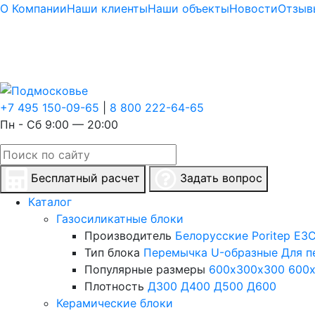
О Компании
Наши клиенты
Наши объекты
Новости
Отзыв
+7 495 150-09-65
|
8 800 222-64-65
Пн - Сб 9:00 — 20:00
Бесплатный расчет
Задать вопрос
Каталог
Газосиликатные блоки
Производитель
Белорусские
Poritep
ЕЗС
Тип блока
Перемычка
U-образные
Для п
Популярные размеры
600х300х300
600
Плотность
Д300
Д400
Д500
Д600
Керамические блоки