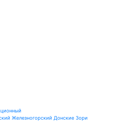
ационный
ский
Железногорский
Донские Зори