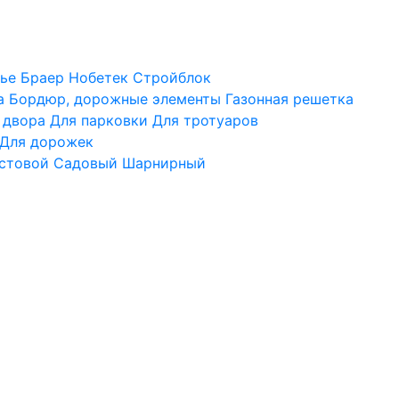
ье
Браер
Нобетек
Стройблок
а
Бордюр, дорожные элементы
Газонная решетка
 двора
Для парковки
Для тротуаров
Для дорожек
стовой
Садовый
Шарнирный