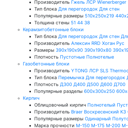
Производитель
Гжель
ЛСР
Wienerberger
Тип блока
Для перегородок
Для стен
Популярные размеры
510х250х219
440х
Толщина стены
51
44
38
Керамзитобетонные блоки
Тип блока
Для перегородок
Для стен
Дл
Производитель
Алексин
RRD
Хоган Рус
Размеры
390х190х90
390х190х80
390х1
Плотность
Пустотные
Полнотелые
Газобетонные блоки
Производитель
YTONG
ЛСР
SLS
Thermo
Тип блока
Перемычка
Для перегородок
Плотность
Д300
Д400
Д500
Д600
Д700
Популярные разделы
600х300х250
600х
Кирпич
Облицовочный кирпич
Полнотелый
Пус
Производитель
Braer
Воскресенский КЗ
Популярные размеры
Одинарный
Полут
Марка прочности
М-150
М-175
М-200
М-