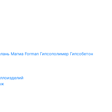
лань
Магма
Forman
Гипсополимер
Гипсобетон
ллоизделий
аж