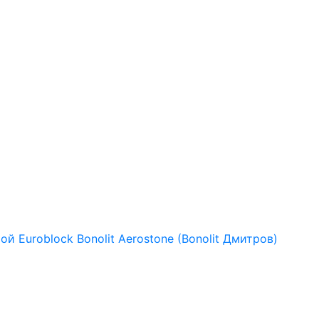
рой
Euroblock
Bonolit
Aerostone (Bonolit Дмитров)