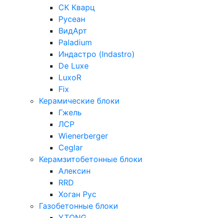
СК Кварц
Русеан
ВидАрт
Paladium
Индастро (Indastro)
De Luxe
LuxoR
Fix
Керамические блоки
Гжель
ЛСР
Wienerberger
Ceglar
Керамзитобетонные блоки
Алексин
RRD
Хоган Рус
Газобетонные блоки
YTONG