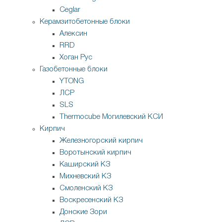
Ceglar
Керамзитобетонные блоки
Алексин
RRD
Хоган Рус
Газобетонные блоки
YTONG
ЛСР
SLS
Thermocube
Могилевский КСИ
Кирпич
Железногорский кирпич
Воротынский кирпич
Каширский КЗ
Михневский КЗ
Смоленский КЗ
Воскресенский КЗ
Донские Зори