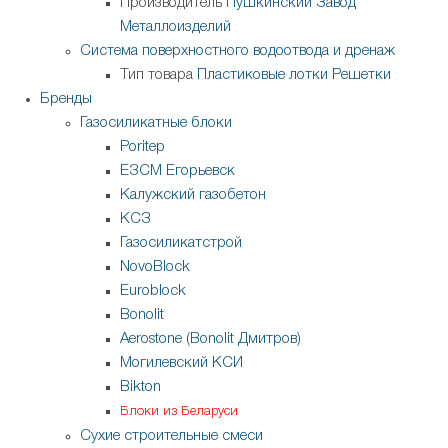
Производитель
Пушкинский Завод
Металлоизделий
Система поверхностного водоотвода и дренаж
Тип товара
Пластиковые лотки
Решетки
Бренды
Газосиликатные блоки
Poritep
ЕЗСМ Егорьевск
Калужский газобетон
КСЗ
Газосиликатстрой
NovoBlock
Euroblock
Bonolit
Aerostone (Bonolit Дмитров)
Могилевский КСИ
Bikton
Блоки из Беларуси
Сухие строительные смеси