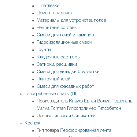
Шпатлевки
Цемент в мешках
Материалы для устройства полов
Ремонтные составы
Смеси для печей и каминов
Гидроизоляционные смеси
Грунты
Кладочные растворы
Затирки, расшивки
Смеси для укладки брусчатки
Плиточный клей
Смеси для фасадных работ
Пазогребневые плиты (ПГП)
Производитель
Кнауф
Ергач
Волма
Пешелань
Магма
Forman
Гипсополимер
Гипсобетон
Основа
Гипсовая
Силикатная
Крепеж
Тип товара
Перфорированная лента