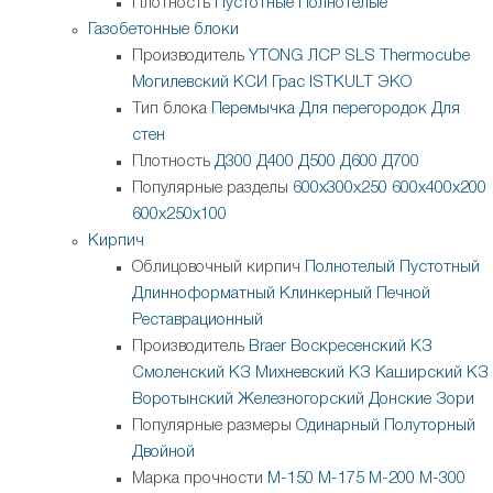
Плотность
Пустотные
Полнотелые
Газобетонные блоки
Производитель
YTONG
ЛСР
SLS
Thermocube
Могилевский КСИ
Грас
ISTKULT
ЭКО
Тип блока
Перемычка
Для перегородок
Для
стен
Плотность
Д300
Д400
Д500
Д600
Д700
Популярные разделы
600х300х250
600х400х200
600х250х100
Кирпич
Облицовочный кирпич
Полнотелый
Пустотный
Длинноформатный
Клинкерный
Печной
Реставрационный
Производитель
Braer
Воскресенский КЗ
Смоленский КЗ
Михневский КЗ
Каширский КЗ
Воротынский
Железногорский
Донские Зори
Популярные размеры
Одинарный
Полуторный
Двойной
Марка прочности
М-150
М-175
М-200
М-300