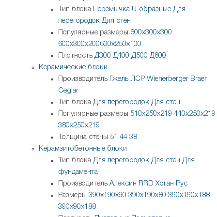
Тип блока
Перемычка
U-образные
Для
перегородок
Для стен
Популярные размеры
600х300х300
600х300х200
600х250х100
Плотность
Д300
Д400
Д500
Д600
Керамические блоки
Производитель
Гжель
ЛСР
Wienerberger
Braer
Ceglar
Тип блока
Для перегородок
Для стен
Популярные размеры
510х250х219
440х250х219
380х250х219
Толщина стены
51
44
38
Керамзитобетонные блоки
Тип блока
Для перегородок
Для стен
Для
фундамента
Производитель
Алексин
RRD
Хоган Рус
Размеры
390х190х90
390х190х80
390х190х188
390х90х188