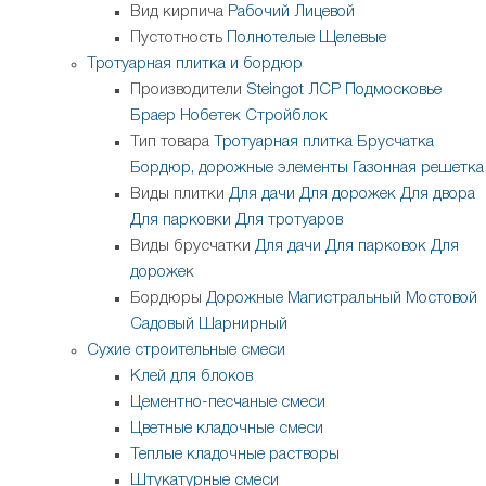
Вид кирпича
Рабочий
Лицевой
Пустотность
Полнотелые
Щелевые
Тротуарная плитка и бордюр
Производители
Steingot
ЛСР
Подмосковье
Браер
Нобетек
Стройблок
Тип товара
Тротуарная плитка
Брусчатка
Бордюр, дорожные элементы
Газонная решетка
Виды плитки
Для дачи
Для дорожек
Для двора
Для парковки
Для тротуаров
Виды брусчатки
Для дачи
Для парковок
Для
дорожек
Бордюры
Дорожные
Магистральный
Мостовой
Садовый
Шарнирный
Сухие строительные смеси
Клей для блоков
Цементно-песчаные смеси
Цветные кладочные смеси
Теплые кладочные растворы
Штукатурные смеси