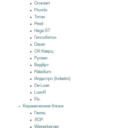
Основит
Promix
Титан
Perel
Haga ST
Гипсобетон
Dauer
СК Кварц
Русеан
ВидАрт
Paladium
Индастро (Indastro)
De Luxe
LuxoR
Fix
Керамические блоки
Гжель
ЛСР
Wienerberger