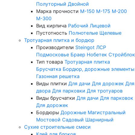
Полуторный
Двойной
Марка прочности
М-150
М-175
М-200
М-300
Вид кирпича
Рабочий
Лицевой
Пустотность
Полнотелые
Щелевые
Тротуарная плитка и бордюр
Производители
Steingot
ЛСР
Подмосковье
Браер
Нобетек
Стройблок
Тип товара
Тротуарная плитка
Брусчатка
Бордюр, дорожные элементы
Газонная решетка
Виды плитки
Для дачи
Для дорожек
Для
двора
Для парковки
Для тротуаров
Виды брусчатки
Для дачи
Для парковок
Для дорожек
Бордюры
Дорожные
Магистральный
Мостовой
Садовый
Шарнирный
Сухие строительные смеси
Клей для блоков