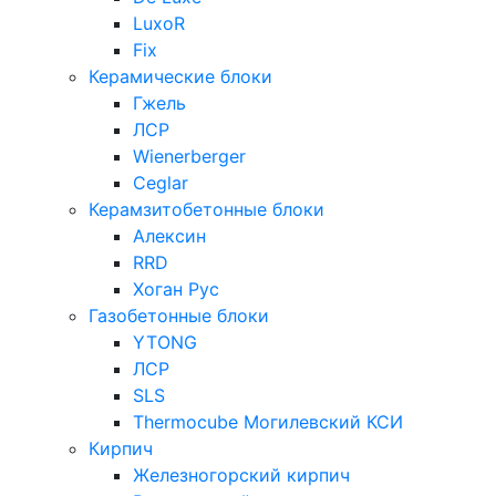
LuxoR
Fix
Керамические блоки
Гжель
ЛСР
Wienerberger
Ceglar
Керамзитобетонные блоки
Алексин
RRD
Хоган Рус
Газобетонные блоки
YTONG
ЛСР
SLS
Thermocube
Могилевский КСИ
Кирпич
Железногорский кирпич