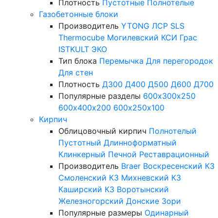
Плотность
Пустотные
Полнотелые
Газобетонные блоки
Производитель
YTONG
ЛСР
SLS
Thermocube
Могилевский КСИ
Грас
ISTKULT
ЭКО
Тип блока
Перемычка
Для перегородок
Для стен
Плотность
Д300
Д400
Д500
Д600
Д700
Популярные разделы
600х300х250
600х400х200
600х250х100
Кирпич
Облицовочный кирпич
Полнотелый
Пустотный
Длинноформатный
Клинкерный
Печной
Реставрационный
Производитель
Braer
Воскресенский КЗ
Смоленский КЗ
Михневский КЗ
Каширский КЗ
Воротынский
Железногорский
Донские Зори
Популярные размеры
Одинарный