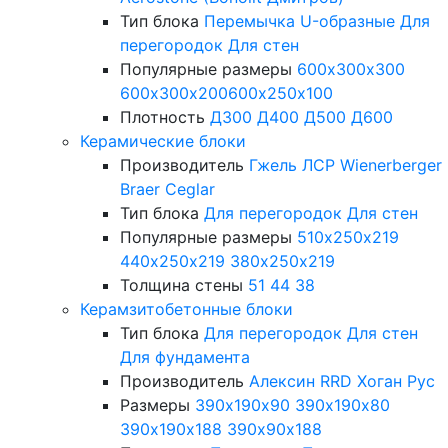
Тип блока
Перемычка
U-образные
Для
перегородок
Для стен
Популярные размеры
600х300х300
600х300х200
600х250х100
Плотность
Д300
Д400
Д500
Д600
Керамические блоки
Производитель
Гжель
ЛСР
Wienerberger
Braer
Ceglar
Тип блока
Для перегородок
Для стен
Популярные размеры
510х250х219
440х250х219
380х250х219
Толщина стены
51
44
38
Керамзитобетонные блоки
Тип блока
Для перегородок
Для стен
Для фундамента
Производитель
Алексин
RRD
Хоган Рус
Размеры
390х190х90
390х190х80
390х190х188
390х90х188