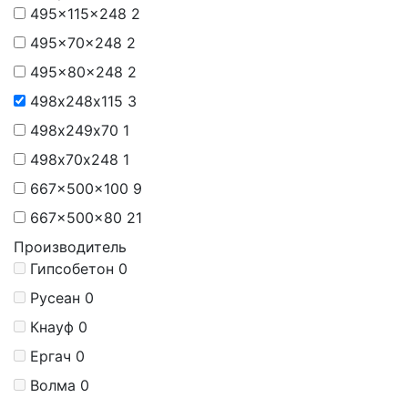
495x115x248
2
495x70x248
2
495x80x248
2
498х248х115
3
498х249х70
1
498х70х248
1
667x500x100
9
667x500x80
21
Производитель
Гипсобетон
0
Русеан
0
Кнауф
0
Ергач
0
Волма
0