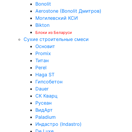
Bonolit
Aerostone (Bonolit Дмитров)
Могилевский КСИ
Bikton
Блоки из Беларуси
Сухие строительные смеси
Основит
Promix
Титан
Perel
Haga ST
Гипсобетон
Dauer
СК Кварц
Русеан
ВидАрт
Paladium
Индастро (Indastro)
De Luxe