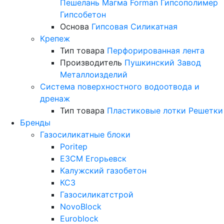
Пешелань
Магма
Forman
Гипсополимер
Гипсобетон
Основа
Гипсовая
Силикатная
Крепеж
Тип товара
Перфорированная лента
Производитель
Пушкинский Завод
Металлоизделий
Система поверхностного водоотвода и
дренаж
Тип товара
Пластиковые лотки
Решетки
Бренды
Газосиликатные блоки
Poritep
ЕЗСМ Егорьевск
Калужский газобетон
КСЗ
Газосиликатстрой
NovoBlock
Euroblock