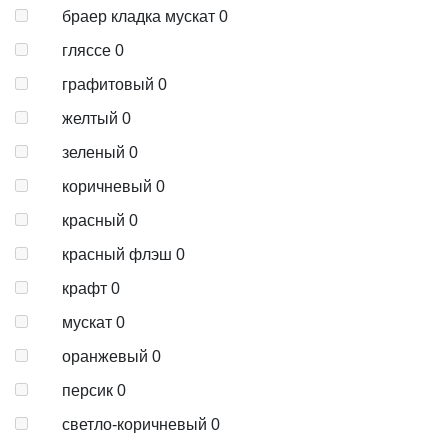
браер кладка мускат
0
гляссе
0
графитовый
0
желтый
0
зеленый
0
коричневый
0
красный
0
красный флэш
0
крафт
0
мускат
0
оранжевый
0
персик
0
светло-коричневый
0