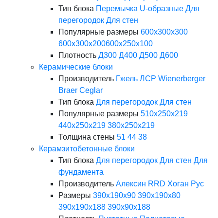
Тип блока
Перемычка
U-образные
Для
перегородок
Для стен
Популярные размеры
600х300х300
600х300х200
600х250х100
Плотность
Д300
Д400
Д500
Д600
Керамические блоки
Производитель
Гжель
ЛСР
Wienerberger
Braer
Ceglar
Тип блока
Для перегородок
Для стен
Популярные размеры
510х250х219
440х250х219
380х250х219
Толщина стены
51
44
38
Керамзитобетонные блоки
Тип блока
Для перегородок
Для стен
Для
фундамента
Производитель
Алексин
RRD
Хоган Рус
Размеры
390х190х90
390х190х80
390х190х188
390х90х188