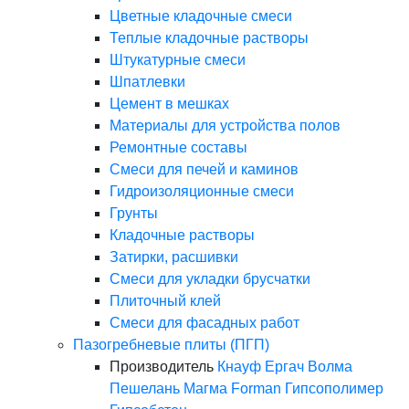
Цветные кладочные смеси
Теплые кладочные растворы
Штукатурные смеси
Шпатлевки
Цемент в мешках
Материалы для устройства полов
Ремонтные составы
Смеси для печей и каминов
Гидроизоляционные смеси
Грунты
Кладочные растворы
Затирки, расшивки
Смеси для укладки брусчатки
Плиточный клей
Смеси для фасадных работ
Пазогребневые плиты (ПГП)
Производитель
Кнауф
Ергач
Волма
Пешелань
Магма
Forman
Гипсополимер