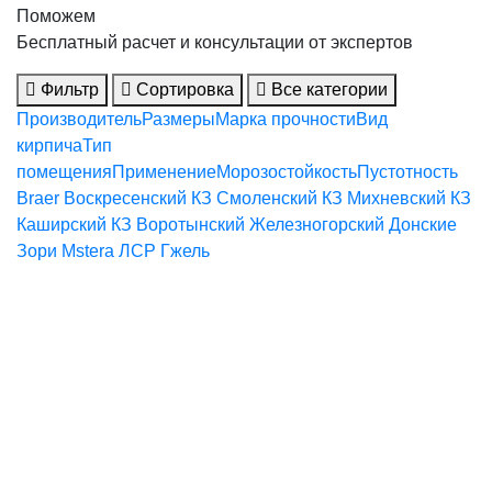
Поможем
Бесплатный расчет и консультации от экспертов
Фильтр
Сортировка
Все категории
Производитель
Размеры
Марка прочности
Вид
кирпича
Тип
помещения
Применение
Морозостойкость
Пустотность
Braer
Воскресенский КЗ
Смоленский КЗ
Михневский КЗ
Каширский КЗ
Воротынский
Железногорский
Донские
Зори
Mstera
ЛСР
Гжель