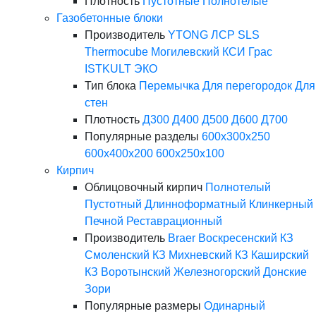
Плотность
Пустотные
Полнотелые
Газобетонные блоки
Производитель
YTONG
ЛСР
SLS
Thermocube
Могилевский КСИ
Грас
ISTKULT
ЭКО
Тип блока
Перемычка
Для перегородок
Для
стен
Плотность
Д300
Д400
Д500
Д600
Д700
Популярные разделы
600х300х250
600х400х200
600х250х100
Кирпич
Облицовочный кирпич
Полнотелый
Пустотный
Длинноформатный
Клинкерный
Печной
Реставрационный
Производитель
Braer
Воскресенский КЗ
Смоленский КЗ
Михневский КЗ
Каширский
КЗ
Воротынский
Железногорский
Донские
Зори
Популярные размеры
Одинарный