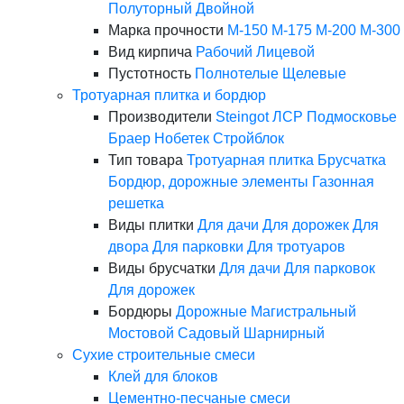
Полуторный
Двойной
Марка прочности
М-150
М-175
М-200
М-300
Вид кирпича
Рабочий
Лицевой
Пустотность
Полнотелые
Щелевые
Тротуарная плитка и бордюр
Производители
Steingot
ЛСР
Подмосковье
Браер
Нобетек
Стройблок
Тип товара
Тротуарная плитка
Брусчатка
Бордюр, дорожные элементы
Газонная
решетка
Виды плитки
Для дачи
Для дорожек
Для
двора
Для парковки
Для тротуаров
Виды брусчатки
Для дачи
Для парковок
Для дорожек
Бордюры
Дорожные
Магистральный
Мостовой
Садовый
Шарнирный
Сухие строительные смеси
Клей для блоков
Цементно-песчаные смеси