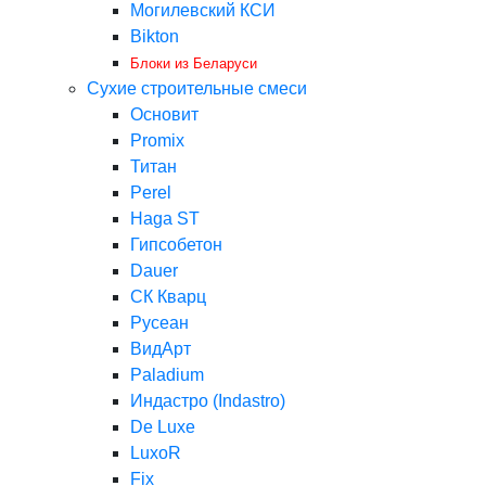
Могилевский КСИ
Bikton
Блоки из Беларуси
Сухие строительные смеси
Основит
Promix
Титан
Perel
Haga ST
Гипсобетон
Dauer
СК Кварц
Русеан
ВидАрт
Paladium
Индастро (Indastro)
De Luxe
LuxoR
Fix