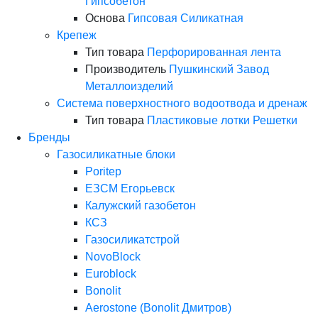
Гипсобетон
Основа
Гипсовая
Силикатная
Крепеж
Тип товара
Перфорированная лента
Производитель
Пушкинский Завод
Металлоизделий
Система поверхностного водоотвода и дренаж
Тип товара
Пластиковые лотки
Решетки
Бренды
Газосиликатные блоки
Poritep
ЕЗСМ Егорьевск
Калужский газобетон
КСЗ
Газосиликатстрой
NovoBlock
Euroblock
Bonolit
Aerostone (Bonolit Дмитров)