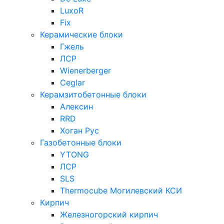
LuxoR
Fix
Керамические блоки
Гжель
ЛСР
Wienerberger
Ceglar
Керамзитобетонные блоки
Алексин
RRD
Хоган Рус
Газобетонные блоки
YTONG
ЛСР
SLS
Thermocube
Могилевский КСИ
Кирпич
Железногорский кирпич