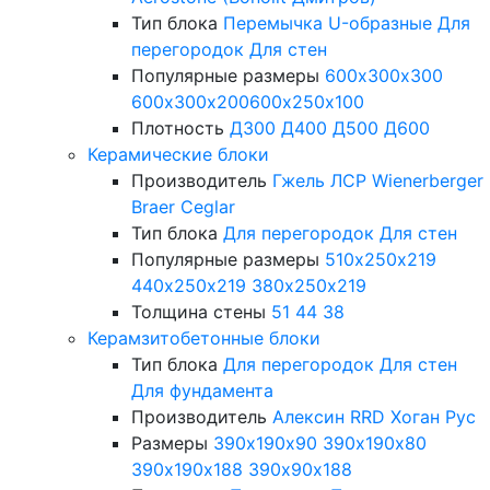
Тип блока
Перемычка
U-образные
Для
перегородок
Для стен
Популярные размеры
600х300х300
600х300х200
600х250х100
Плотность
Д300
Д400
Д500
Д600
Керамические блоки
Производитель
Гжель
ЛСР
Wienerberger
Braer
Ceglar
Тип блока
Для перегородок
Для стен
Популярные размеры
510х250х219
440х250х219
380х250х219
Толщина стены
51
44
38
Керамзитобетонные блоки
Тип блока
Для перегородок
Для стен
Для фундамента
Производитель
Алексин
RRD
Хоган Рус
Размеры
390х190х90
390х190х80
390х190х188
390х90х188