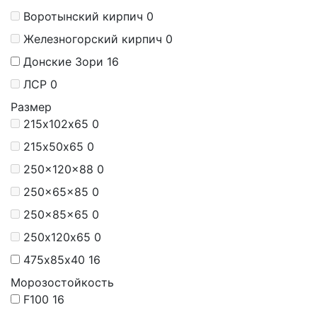
Воротынский кирпич
0
Железногорский кирпич
0
Донские Зори
16
ЛСР
0
Размер
215х102х65
0
215х50х65
0
250x120x88
0
250x65x85
0
250x85x65
0
250х120х65
0
475х85х40
16
Морозостойкость
F100
16