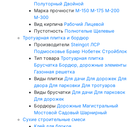
Полуторный
Двойной
Марка прочности
М-150
М-175
М-200
М-300
Вид кирпича
Рабочий
Лицевой
Пустотность
Полнотелые
Щелевые
Тротуарная плитка и бордюр
Производители
Steingot
ЛСР
Подмосковье
Браер
Нобетек
Стройблок
Тип товара
Тротуарная плитка
Брусчатка
Бордюр, дорожные элементы
Газонная решетка
Виды плитки
Для дачи
Для дорожек
Для
двора
Для парковки
Для тротуаров
Виды брусчатки
Для дачи
Для парковок
Для дорожек
Бордюры
Дорожные
Магистральный
Мостовой
Садовый
Шарнирный
Сухие строительные смеси
Клей для блоков