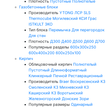
Плотность
Пустотные
Полнотелые
Газобетонные блоки
Производитель
YTONG
ЛСР
SLS
Thermocube
Могилевский КСИ
Грас
ISTKULT
ЭКО
Тип блока
Перемычка
Для перегородок
Для стен
Плотность
Д300
Д400
Д500
Д600
Д700
Популярные разделы
600х300х250
600х400х200
600х250х100
Кирпич
Облицовочный кирпич
Полнотелый
Пустотный
Длинноформатный
Клинкерный
Печной
Реставрационный
Производитель
Braer
Воскресенский КЗ
Смоленский КЗ
Михневский КЗ
Каширский КЗ
Воротынский
Железногорский
Донские Зори
Популярные размеры
Одинарный