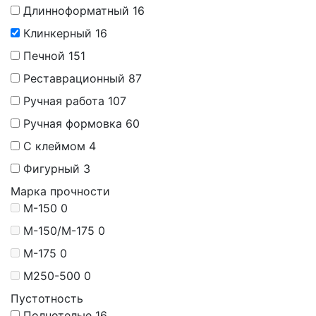
Длинноформатный
16
Клинкерный
16
Печной
151
Реставрационный
87
Ручная работа
107
Ручная формовка
60
С клеймом
4
Фигурный
3
Марка прочности
М-150
0
М-150/M-175
0
М-175
0
М250-500
0
Пустотность
Полнотелые
16