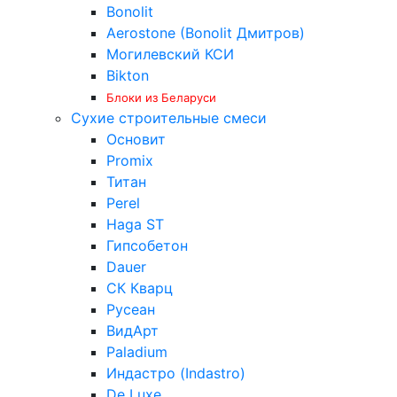
Bonolit
Aerostone (Bonolit Дмитров)
Могилевский КСИ
Bikton
Блоки из Беларуси
Сухие строительные смеси
Основит
Promix
Титан
Perel
Haga ST
Гипсобетон
Dauer
СК Кварц
Русеан
ВидАрт
Paladium
Индастро (Indastro)
De Luxe