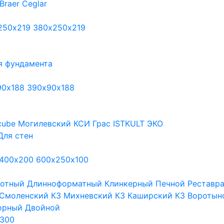
Braer
Ceglar
250х219
380х250х219
я фундамента
90х188
390х90х188
cube
Могилевский КСИ
Грас
ISTKULT
ЭКО
Для стен
400х200
600х250х100
тотный
Длинноформатный
Клинкерный
Печной
Реставр
Смоленский КЗ
Михневский КЗ
Каширский КЗ
Воротын
орный
Двойной
300