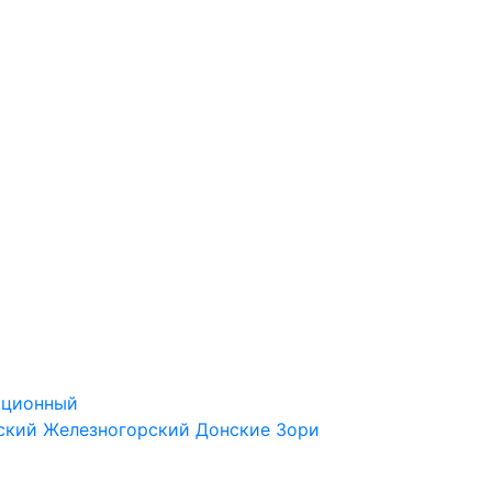
ационный
ский
Железногорский
Донские Зори