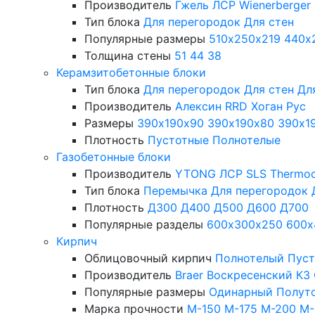
Производитель
Гжель
ЛСР
Wienerberger
Тип блока
Для перегородок
Для стен
Популярные размеры
510х250х219
440х
Толщина стены
51
44
38
Керамзитобетонные блоки
Тип блока
Для перегородок
Для стен
Дл
Производитель
Алексин
RRD
Хоган Рус
Размеры
390х190х90
390х190х80
390х1
Плотность
Пустотные
Полнотелые
Газобетонные блоки
Производитель
YTONG
ЛСР
SLS
Thermo
Тип блока
Перемычка
Для перегородок
Плотность
Д300
Д400
Д500
Д600
Д700
Популярные разделы
600х300х250
600х
Кирпич
Облицовочный кирпич
Полнотелый
Пус
Производитель
Braer
Воскресенский КЗ
Популярные размеры
Одинарный
Полут
Марка прочности
М-150
М-175
М-200
М-