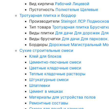
Вид кирпича
Рабочий
Лицевой
Пустотность
Полнотелые
Щелевые
Тротуарная плитка и бордюр
Производители
Steingot
ЛСР
Подмосков
Тип товара
Тротуарная плитка
Брусчатк
Виды плитки
Для дачи
Для дорожек
Для
Виды брусчатки
Для дачи
Для парковок
Бордюры
Дорожные
Магистральный
Мо
Сухие строительные смеси
Клей для блоков
Цементно-песчаные смеси
Цветные кладочные смеси
Теплые кладочные растворы
Штукатурные смеси
Шпатлевки
Цемент в мешках
Материалы для устройства полов
Ремонтные составы
Смеси для печей и каминов