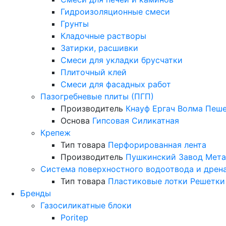
Гидроизоляционные смеси
Грунты
Кладочные растворы
Затирки, расшивки
Смеси для укладки брусчатки
Плиточный клей
Смеси для фасадных работ
Пазогребневые плиты (ПГП)
Производитель
Кнауф
Ергач
Волма
Пеше
Основа
Гипсовая
Силикатная
Крепеж
Тип товара
Перфорированная лента
Производитель
Пушкинский Завод Мета
Система поверхностного водоотвода и дрен
Тип товара
Пластиковые лотки
Решетки
Бренды
Газосиликатные блоки
Poritep