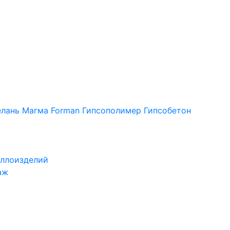
лань
Магма
Forman
Гипсополимер
Гипсобетон
ллоизделий
аж