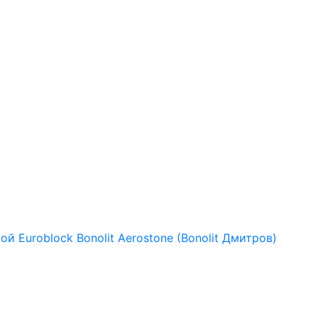
рой
Euroblock
Bonolit
Aerostone (Bonolit Дмитров)