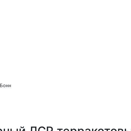
 Бонн
рный ЛСР терракотов