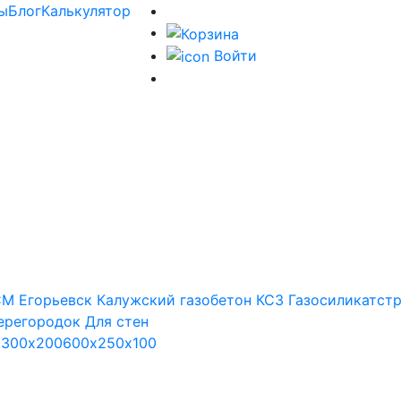
ы
Блог
Калькулятор
Войти
М Егорьевск
Калужский газобетон
КСЗ
Газосиликатст
ерегородок
Для стен
х300х200
600х250х100