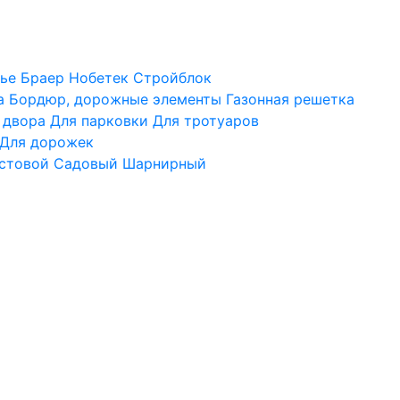
ье
Браер
Нобетек
Стройблок
а
Бордюр, дорожные элементы
Газонная решетка
 двора
Для парковки
Для тротуаров
Для дорожек
стовой
Садовый
Шарнирный