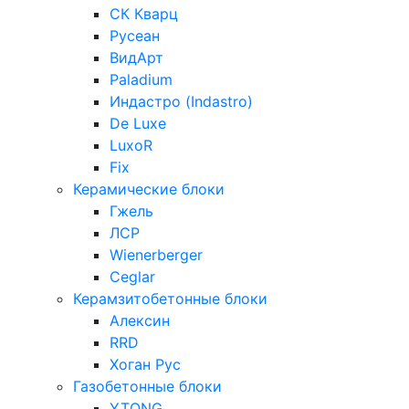
СК Кварц
Русеан
ВидАрт
Paladium
Индастро (Indastro)
De Luxe
LuxoR
Fix
Керамические блоки
Гжель
ЛСР
Wienerberger
Ceglar
Керамзитобетонные блоки
Алексин
RRD
Хоган Рус
Газобетонные блоки
YTONG