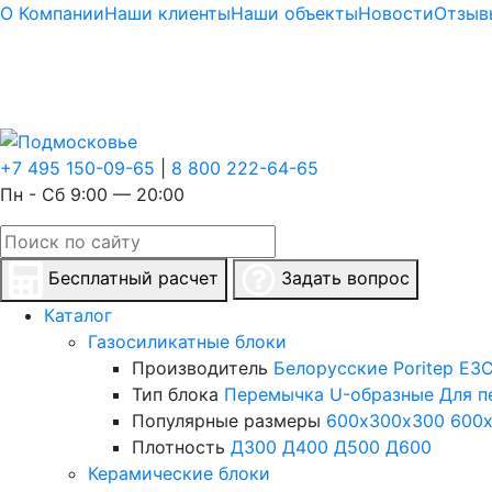
О Компании
Наши клиенты
Наши объекты
Новости
Отзыв
+7 495 150-09-65
|
8 800 222-64-65
Пн - Сб 9:00 — 20:00
Бесплатный расчет
Задать вопрос
Каталог
Газосиликатные блоки
Производитель
Белорусские
Poritep
ЕЗС
Тип блока
Перемычка
U-образные
Для п
Популярные размеры
600х300х300
600
Плотность
Д300
Д400
Д500
Д600
Керамические блоки