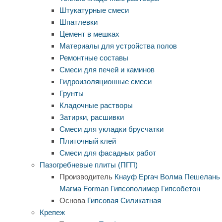
Штукатурные смеси
Шпатлевки
Цемент в мешках
Материалы для устройства полов
Ремонтные составы
Смеси для печей и каминов
Гидроизоляционные смеси
Грунты
Кладочные растворы
Затирки, расшивки
Смеси для укладки брусчатки
Плиточный клей
Смеси для фасадных работ
Пазогребневые плиты (ПГП)
Производитель
Кнауф
Ергач
Волма
Пешелань
Магма
Forman
Гипсополимер
Гипсобетон
Основа
Гипсовая
Силикатная
Крепеж