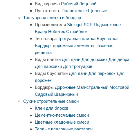
Вид кирпича
Рабочий
Лицевой
Пустотность
Полнотелые
Щелевые
Тротуарная плитка и бордюр
Производители
Steingot
ЛСР
Подмосковье
Браер
Нобетек
Стройблок
Тип товара
Тротуарная плитка
Брусчатка
Бордюр, дорожные элементы
Газонная
решетка
Виды плитки
Для дачи
Для дорожек
Для двора
Для парковки
Для тротуаров
Виды брусчатки
Для дачи
Для парковок
Для
дорожек
Бордюры
Дорожные
Магистральный
Мостовой
Садовый
Шарнирный
Сухие строительные смеси
Клей для блоков
Цементно-песчаные смеси
Цветные кладочные смеси
Теплые кладочные растворы