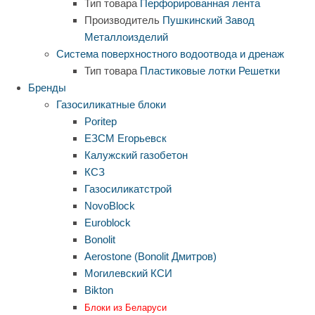
Тип товара
Перфорированная лента
Производитель
Пушкинский Завод
Металлоизделий
Система поверхностного водоотвода и дренаж
Тип товара
Пластиковые лотки
Решетки
Бренды
Газосиликатные блоки
Poritep
ЕЗСМ Егорьевск
Калужский газобетон
КСЗ
Газосиликатстрой
NovoBlock
Euroblock
Bonolit
Aerostone (Bonolit Дмитров)
Могилевский КСИ
Bikton
Блоки из Беларуси