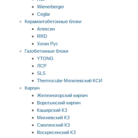
Wienerberger
Ceglar
Керамзитобетонные блоки
Алексин
RRD
Хоган Рус
Газобетонные блоки
YTONG
ЛСР
SLS
Thermocube
Могилевский КСИ
Кирпич
Железногорский кирпич
Воротынский кирпич
Каширский КЗ
Михневский КЗ
Смоленский КЗ
Воскресенский КЗ