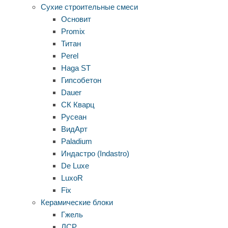
Сухие строительные смеси
Основит
Promix
Титан
Perel
Haga ST
Гипсобетон
Dauer
СК Кварц
Русеан
ВидАрт
Paladium
Индастро (Indastro)
De Luxe
LuxoR
Fix
Керамические блоки
Гжель
ЛСР