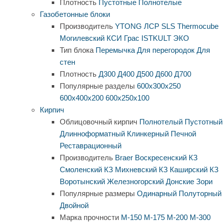
Плотность
Пустотные
Полнотелые
Газобетонные блоки
Производитель
YTONG
ЛСР
SLS
Thermocube
Могилевский КСИ
Грас
ISTKULT
ЭКО
Тип блока
Перемычка
Для перегородок
Для
стен
Плотность
Д300
Д400
Д500
Д600
Д700
Популярные разделы
600х300х250
600х400х200
600х250х100
Кирпич
Облицовочный кирпич
Полнотелый
Пустотный
Длинноформатный
Клинкерный
Печной
Реставрационный
Производитель
Braer
Воскресенский КЗ
Смоленский КЗ
Михневский КЗ
Каширский КЗ
Воротынский
Железногорский
Донские Зори
Популярные размеры
Одинарный
Полуторный
Двойной
Марка прочности
М-150
М-175
М-200
М-300