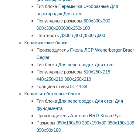
Тип блока
Перемычка
U-образные
Для
перегородок
Для стен
Популярные размеры
600х300х300
600х300х200
600х250х100
Плотность
Д300
Д400
Д500
Д600
Керамические блоки
Производитель
Гжель
ЛСР
Wienerberger
Braer
Ceglar
Тип блока
Для перегородок
Для стен
Популярные размеры
510х250х219
440х250х219
380х250х219
Толщина стены
51
44
38
Керамзитобетонные блоки
Тип блока
Для перегородок
Для стен
Для
фундамента
Производитель
Алексин
RRD
Хоган Рус
Размеры
390х190х90
390х190х80
390х190х188
390х90х188