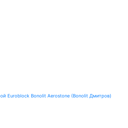
рой
Euroblock
Bonolit
Aerostone (Bonolit Дмитров)