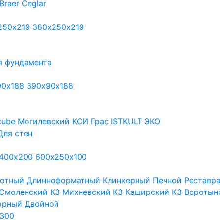
Braer
Ceglar
250х219
380х250х219
я фундамента
90х188
390х90х188
cube
Могилевский КСИ
Грас
ISTKULT
ЭКО
Для стен
400х200
600х250х100
тотный
Длинноформатный
Клинкерный
Печной
Реставр
Смоленский КЗ
Михневский КЗ
Каширский КЗ
Воротын
орный
Двойной
300