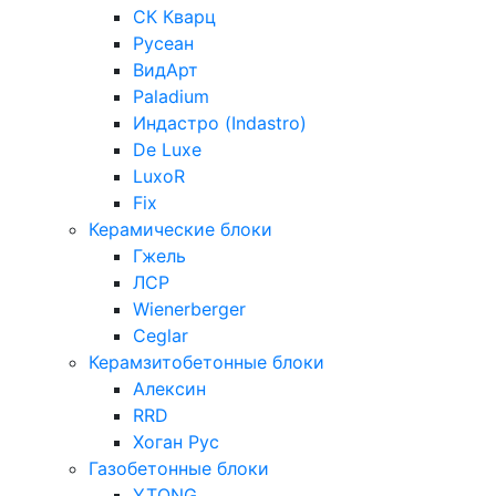
СК Кварц
Русеан
ВидАрт
Paladium
Индастро (Indastro)
De Luxe
LuxoR
Fix
Керамические блоки
Гжель
ЛСР
Wienerberger
Ceglar
Керамзитобетонные блоки
Алексин
RRD
Хоган Рус
Газобетонные блоки
YTONG