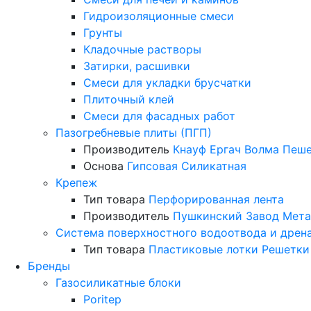
Гидроизоляционные смеси
Грунты
Кладочные растворы
Затирки, расшивки
Смеси для укладки брусчатки
Плиточный клей
Смеси для фасадных работ
Пазогребневые плиты (ПГП)
Производитель
Кнауф
Ергач
Волма
Пеше
Основа
Гипсовая
Силикатная
Крепеж
Тип товара
Перфорированная лента
Производитель
Пушкинский Завод Мета
Система поверхностного водоотвода и дрен
Тип товара
Пластиковые лотки
Решетки
Бренды
Газосиликатные блоки
Poritep