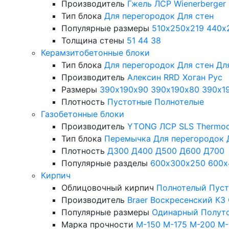
Производитель
Гжель
ЛСР
Wienerberger
Тип блока
Для перегородок
Для стен
Популярные размеры
510х250х219
440х
Толщина стены
51
44
38
Керамзитобетонные блоки
Тип блока
Для перегородок
Для стен
Дл
Производитель
Алексин
RRD
Хоган Рус
Размеры
390х190х90
390х190х80
390х1
Плотность
Пустотные
Полнотелые
Газобетонные блоки
Производитель
YTONG
ЛСР
SLS
Thermo
Тип блока
Перемычка
Для перегородок
Плотность
Д300
Д400
Д500
Д600
Д700
Популярные разделы
600х300х250
600х
Кирпич
Облицовочный кирпич
Полнотелый
Пус
Производитель
Braer
Воскресенский КЗ
Популярные размеры
Одинарный
Полут
Марка прочности
М-150
М-175
М-200
М-