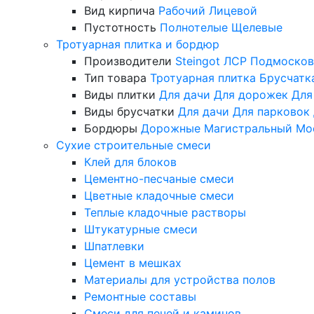
Вид кирпича
Рабочий
Лицевой
Пустотность
Полнотелые
Щелевые
Тротуарная плитка и бордюр
Производители
Steingot
ЛСР
Подмосков
Тип товара
Тротуарная плитка
Брусчатк
Виды плитки
Для дачи
Для дорожек
Для
Виды брусчатки
Для дачи
Для парковок
Бордюры
Дорожные
Магистральный
Мо
Сухие строительные смеси
Клей для блоков
Цементно-песчаные смеси
Цветные кладочные смеси
Теплые кладочные растворы
Штукатурные смеси
Шпатлевки
Цемент в мешках
Материалы для устройства полов
Ремонтные составы
Смеси для печей и каминов