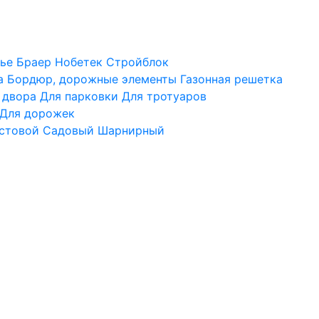
ье
Браер
Нобетек
Стройблок
а
Бордюр, дорожные элементы
Газонная решетка
 двора
Для парковки
Для тротуаров
Для дорожек
стовой
Садовый
Шарнирный