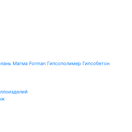
лань
Магма
Forman
Гипсополимер
Гипсобетон
ллоизделий
аж