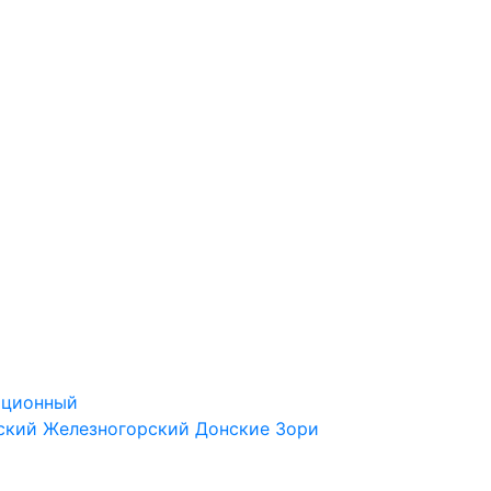
ационный
ский
Железногорский
Донские Зори