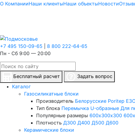
О Компании
Наши клиенты
Наши объекты
Новости
Отзыв
+7 495 150-09-65
|
8 800 222-64-65
Пн - Сб 9:00 — 20:00
Бесплатный расчет
Задать вопрос
Каталог
Газосиликатные блоки
Производитель
Белорусские
Poritep
ЕЗС
Тип блока
Перемычка
U-образные
Для п
Популярные размеры
600х300х300
600
Плотность
Д300
Д400
Д500
Д600
Керамические блоки