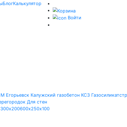
ы
Блог
Калькулятор
Войти
М Егорьевск
Калужский газобетон
КСЗ
Газосиликатст
ерегородок
Для стен
х300х200
600х250х100