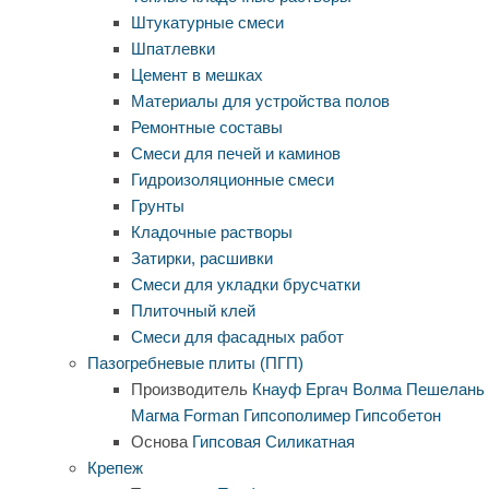
Штукатурные смеси
Шпатлевки
Цемент в мешках
Материалы для устройства полов
Ремонтные составы
Смеси для печей и каминов
Гидроизоляционные смеси
Грунты
Кладочные растворы
Затирки, расшивки
Смеси для укладки брусчатки
Плиточный клей
Смеси для фасадных работ
Пазогребневые плиты (ПГП)
Производитель
Кнауф
Ергач
Волма
Пешелань
Магма
Forman
Гипсополимер
Гипсобетон
Основа
Гипсовая
Силикатная
Крепеж