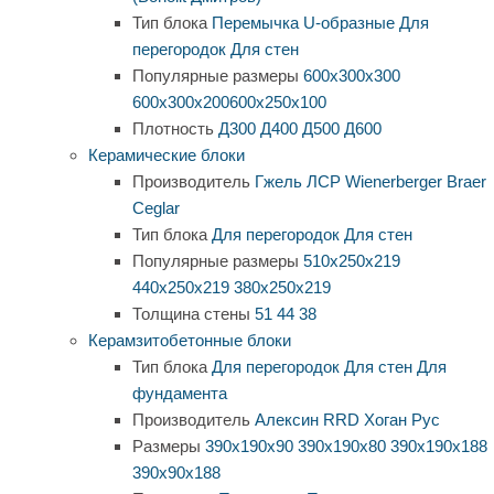
Тип блока
Перемычка
U-образные
Для
перегородок
Для стен
Популярные размеры
600х300х300
600х300х200
600х250х100
Плотность
Д300
Д400
Д500
Д600
Керамические блоки
Производитель
Гжель
ЛСР
Wienerberger
Braer
Ceglar
Тип блока
Для перегородок
Для стен
Популярные размеры
510х250х219
440х250х219
380х250х219
Толщина стены
51
44
38
Керамзитобетонные блоки
Тип блока
Для перегородок
Для стен
Для
фундамента
Производитель
Алексин
RRD
Хоган Рус
Размеры
390х190х90
390х190х80
390х190х188
390х90х188