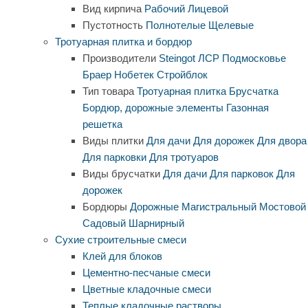
Вид кирпича
Рабочий
Лицевой
Пустотность
Полнотелые
Щелевые
Тротуарная плитка и бордюр
Производители
Steingot
ЛСР
Подмосковье
Браер
Нобетек
Стройблок
Тип товара
Тротуарная плитка
Брусчатка
Бордюр, дорожные элементы
Газонная
решетка
Виды плитки
Для дачи
Для дорожек
Для двора
Для парковки
Для тротуаров
Виды брусчатки
Для дачи
Для парковок
Для
дорожек
Бордюры
Дорожные
Магистральный
Мостовой
Садовый
Шарнирный
Сухие строительные смеси
Клей для блоков
Цементно-песчаные смеси
Цветные кладочные смеси
Теплые кладочные растворы