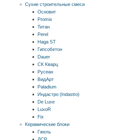
Сухие строительные смеси
Основит
Promix
Титан
Perel
Haga ST
Гипсобетон
Dauer
СК Кварц
Русеан
ВидАрт
Paladium
Индастро (Indastro)
De Luxe
LuxoR
Fix
Керамические блоки
Гжель
ЛСР