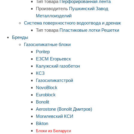
Тип товара
Перфорированная лента
Производитель
Пушкинский Завод
Металлоизделий
Система поверхностного водоотвода и дренаж
Тип товара
Пластиковые лотки
Решетки
Бренды
Газосиликатные блоки
Poritep
ЕЗСМ Егорьевск
Калужский газобетон
КСЗ
Газосиликатстрой
NovoBlock
Euroblock
Bonolit
Aerostone (Bonolit Дмитров)
Могилевский КСИ
Bikton
Блоки из Беларуси