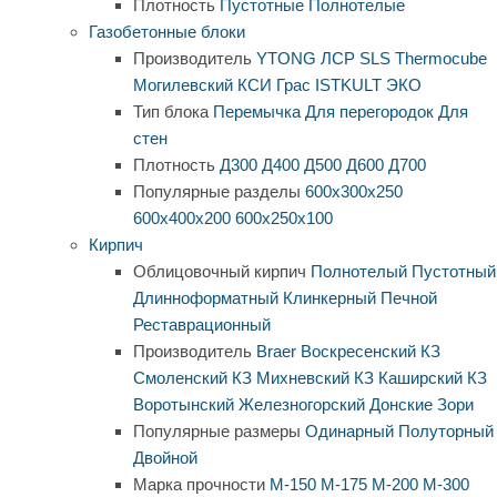
Плотность
Пустотные
Полнотелые
Газобетонные блоки
Производитель
YTONG
ЛСР
SLS
Thermocube
Могилевский КСИ
Грас
ISTKULT
ЭКО
Тип блока
Перемычка
Для перегородок
Для
стен
Плотность
Д300
Д400
Д500
Д600
Д700
Популярные разделы
600х300х250
600х400х200
600х250х100
Кирпич
Облицовочный кирпич
Полнотелый
Пустотный
Длинноформатный
Клинкерный
Печной
Реставрационный
Производитель
Braer
Воскресенский КЗ
Смоленский КЗ
Михневский КЗ
Каширский КЗ
Воротынский
Железногорский
Донские Зори
Популярные размеры
Одинарный
Полуторный
Двойной
Марка прочности
М-150
М-175
М-200
М-300