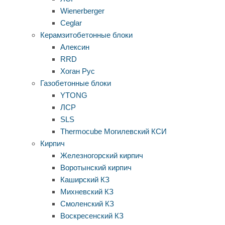
Wienerberger
Ceglar
Керамзитобетонные блоки
Алексин
RRD
Хоган Рус
Газобетонные блоки
YTONG
ЛСР
SLS
Thermocube
Могилевский КСИ
Кирпич
Железногорский кирпич
Воротынский кирпич
Каширский КЗ
Михневский КЗ
Смоленский КЗ
Воскресенский КЗ