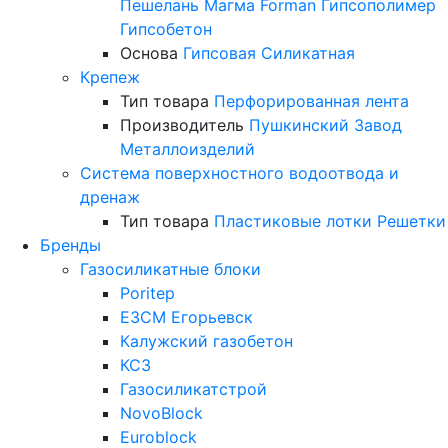
Пешелань
Магма
Forman
Гипсополимер
Гипсобетон
Основа
Гипсовая
Силикатная
Крепеж
Тип товара
Перфорированная лента
Производитель
Пушкинский Завод
Металлоизделий
Система поверхностного водоотвода и
дренаж
Тип товара
Пластиковые лотки
Решетки
Бренды
Газосиликатные блоки
Poritep
ЕЗСМ Егорьевск
Калужский газобетон
КСЗ
Газосиликатстрой
NovoBlock
Euroblock