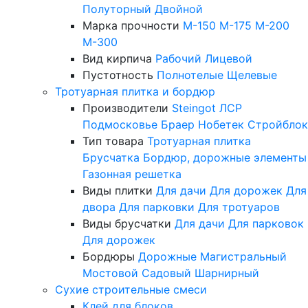
Полуторный
Двойной
Марка прочности
М-150
М-175
М-200
М-300
Вид кирпича
Рабочий
Лицевой
Пустотность
Полнотелые
Щелевые
Тротуарная плитка и бордюр
Производители
Steingot
ЛСР
Подмосковье
Браер
Нобетек
Стройблок
Тип товара
Тротуарная плитка
Брусчатка
Бордюр, дорожные элементы
Газонная решетка
Виды плитки
Для дачи
Для дорожек
Для
двора
Для парковки
Для тротуаров
Виды брусчатки
Для дачи
Для парковок
Для дорожек
Бордюры
Дорожные
Магистральный
Мостовой
Садовый
Шарнирный
Сухие строительные смеси
Клей для блоков