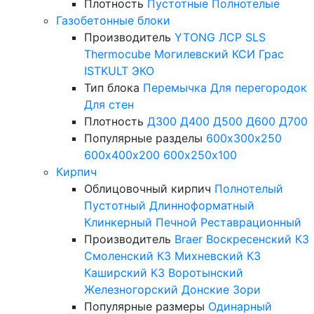
Плотность
Пустотные
Полнотелые
Газобетонные блоки
Производитель
YTONG
ЛСР
SLS
Thermocube
Могилевский КСИ
Грас
ISTKULT
ЭКО
Тип блока
Перемычка
Для перегородок
Для стен
Плотность
Д300
Д400
Д500
Д600
Д700
Популярные разделы
600х300х250
600х400х200
600х250х100
Кирпич
Облицовочный кирпич
Полнотелый
Пустотный
Длинноформатный
Клинкерный
Печной
Реставрационный
Производитель
Braer
Воскресенский КЗ
Смоленский КЗ
Михневский КЗ
Каширский КЗ
Воротынский
Железногорский
Донские Зори
Популярные размеры
Одинарный