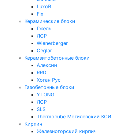
LuxoR
Fix
Керамические блоки
Гжель
ЛСР
Wienerberger
Ceglar
Керамзитобетонные блоки
Алексин
RRD
Хоган Рус
Газобетонные блоки
YTONG
ЛСР
SLS
Thermocube
Могилевский КСИ
Кирпич
Железногорский кирпич