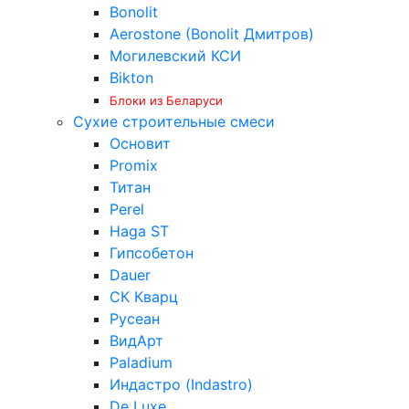
Bonolit
Aerostone (Bonolit Дмитров)
Могилевский КСИ
Bikton
Блоки из Беларуси
Сухие строительные смеси
Основит
Promix
Титан
Perel
Haga ST
Гипсобетон
Dauer
СК Кварц
Русеан
ВидАрт
Paladium
Индастро (Indastro)
De Luxe