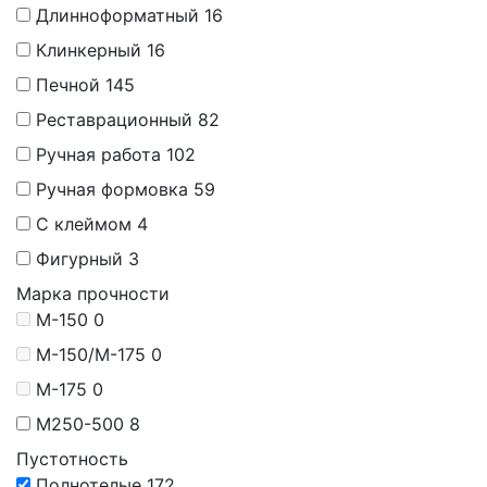
Длинноформатный
16
Клинкерный
16
Печной
145
Реставрационный
82
Ручная работа
102
Ручная формовка
59
С клеймом
4
Фигурный
3
Марка прочности
М-150
0
М-150/M-175
0
М-175
0
М250-500
8
Пустотность
Полнотелые
172