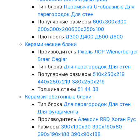
Тип блока
Перемычка
U-образные
Для
перегородок
Для стен
Популярные размеры
600х300х300
600х300х200
600х250х100
Плотность
Д300
Д400
Д500
Д600
Керамические блоки
Производитель
Гжель
ЛСР
Wienerberger
Braer
Ceglar
Тип блока
Для перегородок
Для стен
Популярные размеры
510х250х219
440х250х219
380х250х219
Толщина стены
51
44
38
Керамзитобетонные блоки
Тип блока
Для перегородок
Для стен
Для фундамента
Производитель
Алексин
RRD
Хоган Рус
Размеры
390х190х90
390х190х80
390х190х188
390х90х188