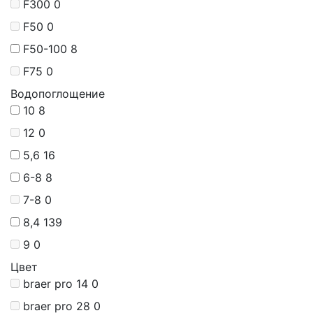
F300
0
F50
0
F50-100
8
F75
0
Водопоглощение
10
8
12
0
5,6
16
6-8
8
7-8
0
8,4
139
9
0
Цвет
braer pro 14
0
braer pro 28
0