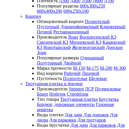
Плотность
Д300
Д400
Д500
Д600
Д700
Популярные разделы
600х300х250
600х400х200
600х250х100
Кирпич
Облицовочный кирпич
Полнотелый
Пустотный
Длинноформатный
Клинкерный
Печной
Реставрационный
Производитель
Braer
Воскресенский КЗ
Смоленский КЗ
Михневский КЗ
Каширский
КЗ
Воротынский
Железногорский
Донские
Зори
Популярные размеры
Одинарный
Полуторный
Двойной
Марка прочности
М-150
М-175
М-200
М-300
Вид кирпича
Рабочий
Лицевой
Пустотность
Полнотелые
Щелевые
Тротуарная плитка и бордюр
Производители
Steingot
ЛСР
Подмосковье
Браер
Нобетек
Стройблок
Тип товара
Тротуарная плитка
Брусчатка
Бордюр, дорожные элементы
Газонная
решетка
Виды плитки
Для дачи
Для дорожек
Для
двора
Для парковки
Для тротуаров
Виды брусчатки
Для дачи
Для парковок
Для