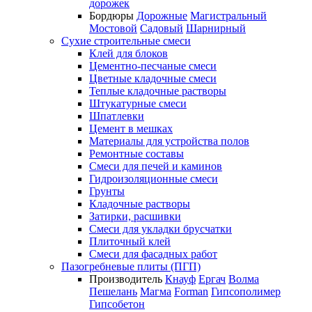
дорожек
Бордюры
Дорожные
Магистральный
Мостовой
Садовый
Шарнирный
Сухие строительные смеси
Клей для блоков
Цементно-песчаные смеси
Цветные кладочные смеси
Теплые кладочные растворы
Штукатурные смеси
Шпатлевки
Цемент в мешках
Материалы для устройства полов
Ремонтные составы
Смеси для печей и каминов
Гидроизоляционные смеси
Грунты
Кладочные растворы
Затирки, расшивки
Смеси для укладки брусчатки
Плиточный клей
Смеси для фасадных работ
Пазогребневые плиты (ПГП)
Производитель
Кнауф
Ергач
Волма
Пешелань
Магма
Forman
Гипсополимер
Гипсобетон