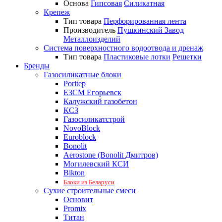
Основа
Гипсовая
Силикатная
Крепеж
Тип товара
Перфорированная лента
Производитель
Пушкинский Завод
Металлоизделий
Система поверхностного водоотвода и дренаж
Тип товара
Пластиковые лотки
Решетки
Бренды
Газосиликатные блоки
Poritep
ЕЗСМ Егорьевск
Калужский газобетон
КСЗ
Газосиликатстрой
NovoBlock
Euroblock
Bonolit
Aerostone (Bonolit Дмитров)
Могилевский КСИ
Bikton
Блоки из Беларуси
Сухие строительные смеси
Основит
Promix
Титан