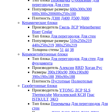
Тип блока
Перемычка
U-образные
Для
перегородок
Для стен
Популярные размеры
600х300х300
600х300х200
600х250х100
Плотность
Д300
Д400
Д500
Д600
Керамические блоки
Производитель
Гжель
ЛСР
Wienerberger
Braer
Ceglar
Тип блока
Для перегородок
Для стен
Популярные размеры
510х250х219
440х250х219
380х250х219
Толщина стены
51
44
38
Керамзитобетонные блоки
Тип блока
Для перегородок
Для стен
Для
фундамента
Производитель
Алексин
RRD
Хоган Рус
Размеры
390х190х90
390х190х80
390х190х188
390х90х188
Плотность
Пустотные
Полнотелые
Газобетонные блоки
Производитель
YTONG
ЛСР
SLS
Thermocube
Могилевский КСИ
Грас
ISTKULT
ЭКО
Тип блока
Перемычка
Для перегородок
Для
стен