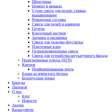
Шпатлевка
Цемент в мешках
Сухие смеси для полов: стяжка,
выравнивание
Ремонтные составы
Смеси для печей и каминов
Грунты
Кладочный раствор
Затирки и расшивки
Смеси для укладки брусчатки
Плиточные клеи
Гидроизоляционные смеси
Смеси для устройства штукатурного фасада
Пазогребневые плиты (ПГП)
Крепеж
Перфорированная лента
Блоки из ячеистого бетона
Белорусские блоки
Бренды
Лицевой
О нас
Блог
Новости
Акции
Калькулятор