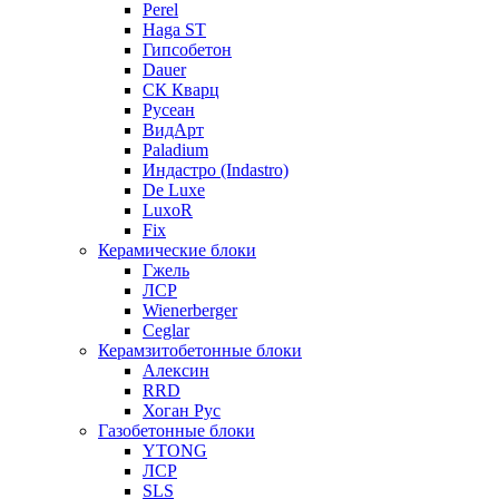
Perel
Haga ST
Гипсобетон
Dauer
СК Кварц
Русеан
ВидАрт
Paladium
Индастро (Indastro)
De Luxe
LuxoR
Fix
Керамические блоки
Гжель
ЛСР
Wienerberger
Ceglar
Керамзитобетонные блоки
Алексин
RRD
Хоган Рус
Газобетонные блоки
YTONG
ЛСР
SLS