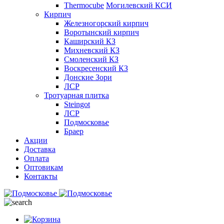
Thermocube
Могилевский КСИ
Кирпич
Железногорский кирпич
Воротынский кирпич
Каширский КЗ
Михневский КЗ
Смоленский КЗ
Воскресенский КЗ
Донские Зори
ЛСР
Тротуарная плитка
Steingot
ЛСР
Подмосковье
Браер
Акции
Доставка
Оплата
Оптовикам
Контакты