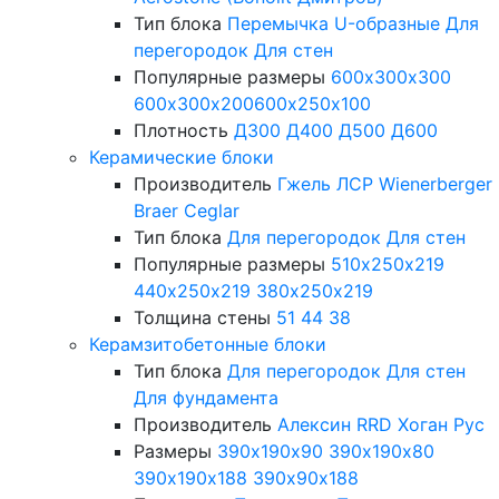
Тип блока
Перемычка
U-образные
Для
перегородок
Для стен
Популярные размеры
600х300х300
600х300х200
600х250х100
Плотность
Д300
Д400
Д500
Д600
Керамические блоки
Производитель
Гжель
ЛСР
Wienerberger
Braer
Ceglar
Тип блока
Для перегородок
Для стен
Популярные размеры
510х250х219
440х250х219
380х250х219
Толщина стены
51
44
38
Керамзитобетонные блоки
Тип блока
Для перегородок
Для стен
Для фундамента
Производитель
Алексин
RRD
Хоган Рус
Размеры
390х190х90
390х190х80
390х190х188
390х90х188