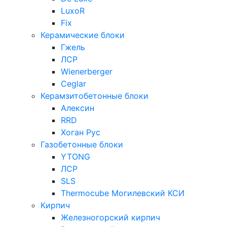
LuxoR
Fix
Керамические блоки
Гжель
ЛСР
Wienerberger
Ceglar
Керамзитобетонные блоки
Алексин
RRD
Хоган Рус
Газобетонные блоки
YTONG
ЛСР
SLS
Thermocube
Могилевский КСИ
Кирпич
Железногорский кирпич