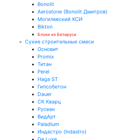
Bonolit
Aerostone (Bonolit Дмитров)
Могилевский КСИ
Bikton
Блоки из Беларуси
Сухие строительные смеси
Основит
Promix
Титан
Perel
Haga ST
Гипсобетон
Dauer
СК Кварц
Русеан
ВидАрт
Paladium
Индастро (Indastro)
De Luxe