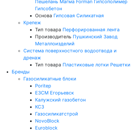
Пешелань
Магма
Forman
Гипсополимер
Гипсобетон
Основа
Гипсовая
Силикатная
Крепеж
Тип товара
Перфорированная лента
Производитель
Пушкинский Завод
Металлоизделий
Система поверхностного водоотвода и
дренаж
Тип товара
Пластиковые лотки
Решетки
Бренды
Газосиликатные блоки
Poritep
ЕЗСМ Егорьевск
Калужский газобетон
КСЗ
Газосиликатстрой
NovoBlock
Euroblock