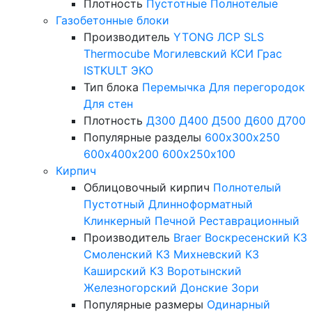
Плотность
Пустотные
Полнотелые
Газобетонные блоки
Производитель
YTONG
ЛСР
SLS
Thermocube
Могилевский КСИ
Грас
ISTKULT
ЭКО
Тип блока
Перемычка
Для перегородок
Для стен
Плотность
Д300
Д400
Д500
Д600
Д700
Популярные разделы
600х300х250
600х400х200
600х250х100
Кирпич
Облицовочный кирпич
Полнотелый
Пустотный
Длинноформатный
Клинкерный
Печной
Реставрационный
Производитель
Braer
Воскресенский КЗ
Смоленский КЗ
Михневский КЗ
Каширский КЗ
Воротынский
Железногорский
Донские Зори
Популярные размеры
Одинарный