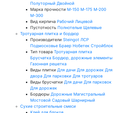
Полуторный
Двойной
Марка прочности
М-150
М-175
М-200
М-300
Вид кирпича
Рабочий
Лицевой
Пустотность
Полнотелые
Щелевые
Тротуарная плитка и бордюр
Производители
Steingot
ЛСР
Подмосковье
Браер
Нобетек
Стройблок
Тип товара
Тротуарная плитка
Брусчатка
Бордюр, дорожные элементы
Газонная решетка
Виды плитки
Для дачи
Для дорожек
Для
двора
Для парковки
Для тротуаров
Виды брусчатки
Для дачи
Для парковок
Для дорожек
Бордюры
Дорожные
Магистральный
Мостовой
Садовый
Шарнирный
Сухие строительные смеси
Клей для блоков