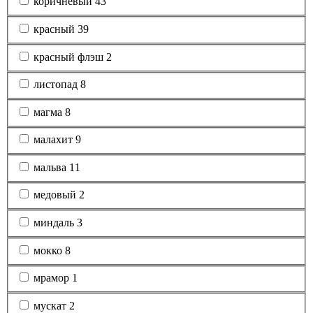
коричневый
43
красный
39
красный флэш
2
листопад
8
магма
8
малахит
9
мальва
11
медовый
2
миндаль
3
мокко
8
мрамор
1
мускат
2