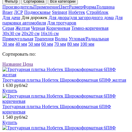
Фильтр
Сортировка
Все категории
Производитель
Применение
Цвет
Размер
Форма
Толщина
Braer
ЛСР
Подмосковье
Steingot
Нобетек
Стройблок
Для дачи
Для дорожек
Для двора/для загородного дома
Для
парковки автомобиля
Для тротуаров
Серая
Желтая
Черная
Коричневая
Темно-коричневая
30х30 см
20х20 см
16х16 см
Прямоугольная
Трапеция
Волна
Угловая/Радиальная
30 мм
40 мм
50 мм
60 мм
70 мм
80 мм
100 мм
Сортировать по:
Название
Цена
Тротуарная плитка Нобетек Широкоформатная 6П8Ф желтая
1 630 руб/м2
Купить
Тротуарная плитка Нобетек Широкоформатная 6П8Ф
коричневая
1 540 руб/м2
Купить