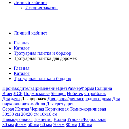
Личный кабинет
История заказов
Личный кабинет
Главная
Каталог
Тротуарная плитка и бордюр
Тротуарная плитка для дорожек
Главная
Каталог
Тротуарная плитка и бордюр
Производитель
Применение
Цвет
Размер
Форма
Толщина
Braer
ЛСР
Подмосковье
Steingot
Нобетек
Стройблок
Для дачи
Для дорожек
Для двора/для загородного дома
Для
парковки автомобиля
Для тротуаров
Серая
Желтая
Черная
Коричневая
Темно-коричневая
30х30 см
20х20 см
16х16 см
Прямоугольная
Трапеция
Волна
Угловая/Радиальная
30 мм
40 мм
50 мм
60 мм
70 мм
80 мм
100 мм