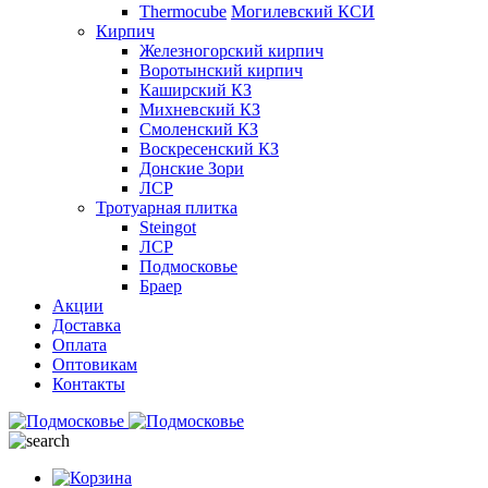
Thermocube
Могилевский КСИ
Кирпич
Железногорский кирпич
Воротынский кирпич
Каширский КЗ
Михневский КЗ
Смоленский КЗ
Воскресенский КЗ
Донские Зори
ЛСР
Тротуарная плитка
Steingot
ЛСР
Подмосковье
Браер
Акции
Доставка
Оплата
Оптовикам
Контакты