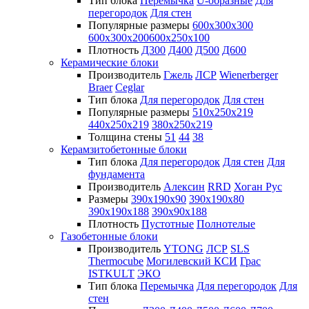
Тип блока
Перемычка
U-образные
Для
перегородок
Для стен
Популярные размеры
600х300х300
600х300х200
600х250х100
Плотность
Д300
Д400
Д500
Д600
Керамические блоки
Производитель
Гжель
ЛСР
Wienerberger
Braer
Ceglar
Тип блока
Для перегородок
Для стен
Популярные размеры
510х250х219
440х250х219
380х250х219
Толщина стены
51
44
38
Керамзитобетонные блоки
Тип блока
Для перегородок
Для стен
Для
фундамента
Производитель
Алексин
RRD
Хоган Рус
Размеры
390х190х90
390х190х80
390х190х188
390х90х188
Плотность
Пустотные
Полнотелые
Газобетонные блоки
Производитель
YTONG
ЛСР
SLS
Thermocube
Могилевский КСИ
Грас
ISTKULT
ЭКО
Тип блока
Перемычка
Для перегородок
Для
стен