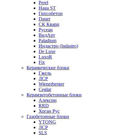
Perel
Haga ST
Гипсобетон
Dauer
СК Кварц
Русеан
ВидАрт
Paladium
Индастро (Indastro)
De Luxe
LuxoR
Fix
Керамические блоки
Гжель
ЛСР
Wienerberger
Ceglar
Керамзитобетонные блоки
Алексин
RRD
Хоган Рус
Газобетонные блоки
YTONG
ЛСР
SLS