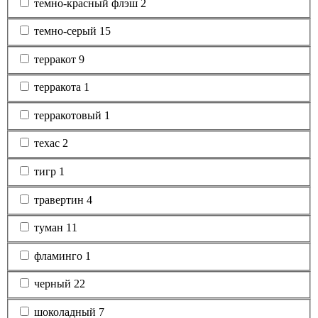
темно-красный флэш
2
темно-серый
15
терракот
9
терракота
1
терракотовый
1
техас
2
тигр
1
травертин
4
туман
11
фламинго
1
черный
22
шоколадный
7