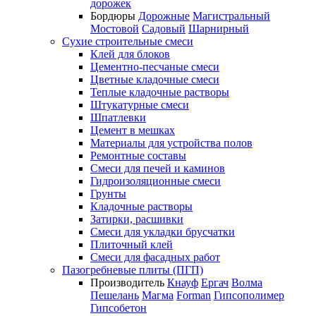
дорожек
Бордюры
Дорожные
Магистральный
Мостовой
Садовый
Шарнирный
Сухие строительные смеси
Клей для блоков
Цементно-песчаные смеси
Цветные кладочные смеси
Теплые кладочные растворы
Штукатурные смеси
Шпатлевки
Цемент в мешках
Материалы для устройства полов
Ремонтные составы
Смеси для печей и каминов
Гидроизоляционные смеси
Грунты
Кладочные растворы
Затирки, расшивки
Смеси для укладки брусчатки
Плиточный клей
Смеси для фасадных работ
Пазогребневые плиты (ПГП)
Производитель
Кнауф
Ергач
Волма
Пешелань
Магма
Forman
Гипсополимер
Гипсобетон