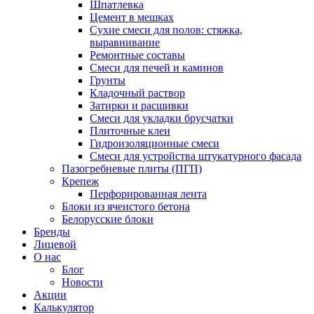
Шпатлевка
Цемент в мешках
Сухие смеси для полов: стяжка,
выравнивание
Ремонтные составы
Смеси для печей и каминов
Грунты
Кладочный раствор
Затирки и расшивки
Смеси для укладки брусчатки
Плиточные клеи
Гидроизоляционные смеси
Смеси для устройства штукатурного фасада
Пазогребневые плиты (ПГП)
Крепеж
Перфорированная лента
Блоки из ячеистого бетона
Белорусские блоки
Бренды
Лицевой
О нас
Блог
Новости
Акции
Калькулятор