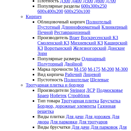
Плотность
Д300
Д400
Д500
Д600
Д700
Популярные разделы
600х300х250
600х400х200
600х250х100
Кирпич
Облицовочный кирпич
Полнотелый
Пустотный
Длинноформатный
Клинкерный
Печной
Реставрационный
Производитель
Braer
Воскресенский КЗ
Смоленский КЗ
Михневский КЗ
Каширский
КЗ
Воротынский
Железногорский
Донские
Зори
Популярные размеры
Одинарный
Полуторный
Двойной
Марка прочности
М-150
М-175
М-200
М-300
Вид кирпича
Рабочий
Лицевой
Пустотность
Полнотелые
Щелевые
Тротуарная плитка и бордюр
Производители
Steingot
ЛСР
Подмосковье
Браер
Нобетек
Стройблок
Тип товара
Тротуарная плитка
Брусчатка
Бордюр, дорожные элементы
Газонная
решетка
Виды плитки
Для дачи
Для дорожек
Для
двора
Для парковки
Для тротуаров
Виды брусчатки
Для дачи
Для парковок
Для