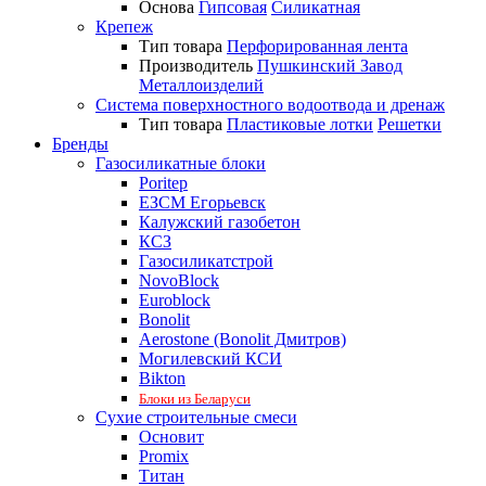
Основа
Гипсовая
Силикатная
Крепеж
Тип товара
Перфорированная лента
Производитель
Пушкинский Завод
Металлоизделий
Система поверхностного водоотвода и дренаж
Тип товара
Пластиковые лотки
Решетки
Бренды
Газосиликатные блоки
Poritep
ЕЗСМ Егорьевск
Калужский газобетон
КСЗ
Газосиликатстрой
NovoBlock
Euroblock
Bonolit
Aerostone (Bonolit Дмитров)
Могилевский КСИ
Bikton
Блоки из Беларуси
Сухие строительные смеси
Основит
Promix
Титан