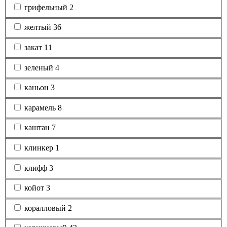
грифельный
2
желтый
36
закат
11
зеленый
4
каньон
3
карамель
8
каштан
7
клинкер
1
клифф
3
койот
3
коралловый
2