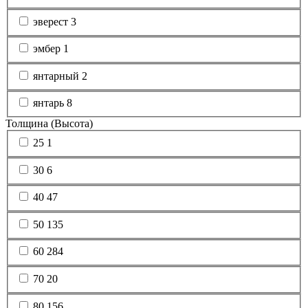
эверест
3
эмбер
1
янтарный
2
янтарь
8
Толщина (Высота)
25
1
30
6
40
47
50
135
60
284
70
20
80
156