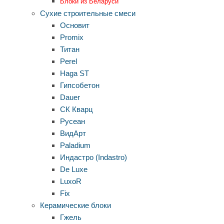
Блоки из Беларуси
Сухие строительные смеси
Основит
Promix
Титан
Perel
Haga ST
Гипсобетон
Dauer
СК Кварц
Русеан
ВидАрт
Paladium
Индастро (Indastro)
De Luxe
LuxoR
Fix
Керамические блоки
Гжель