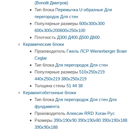
(Bonolit Дмитров)
Тип блока
Перемычка
U-образные
Для
перегородок
Для стен
Популярные размеры
600х300х300
600х300х200
600х250х100
Плотность
Д300
Д400
Д500
Д600
Керамические блоки
Производитель
Гжель
ЛСР
Wienerberger
Braer
Ceglar
Тип блока
Для перегородок
Для стен
Популярные размеры
510х250х219
440х250х219
380х250х219
Толщина стены
51
44
38
Керамзитобетонные блоки
Тип блока
Для перегородок
Для стен
Для
фундамента
Производитель
Алексин
RRD
Хоган Рус
Размеры
390х190х90
390х190х80
390х190х188
390х90х188