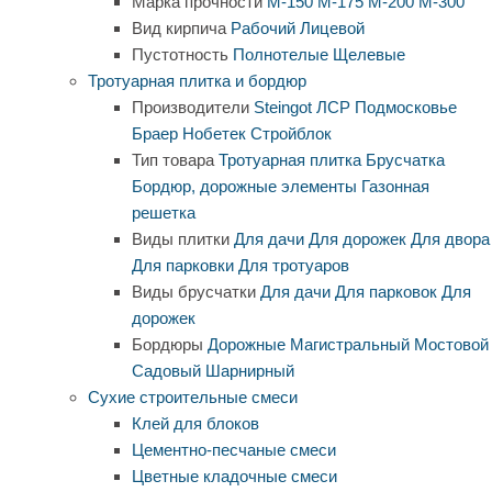
Марка прочности
М-150
М-175
М-200
М-300
Вид кирпича
Рабочий
Лицевой
Пустотность
Полнотелые
Щелевые
Тротуарная плитка и бордюр
Производители
Steingot
ЛСР
Подмосковье
Браер
Нобетек
Стройблок
Тип товара
Тротуарная плитка
Брусчатка
Бордюр, дорожные элементы
Газонная
решетка
Виды плитки
Для дачи
Для дорожек
Для двора
Для парковки
Для тротуаров
Виды брусчатки
Для дачи
Для парковок
Для
дорожек
Бордюры
Дорожные
Магистральный
Мостовой
Садовый
Шарнирный
Сухие строительные смеси
Клей для блоков
Цементно-песчаные смеси
Цветные кладочные смеси