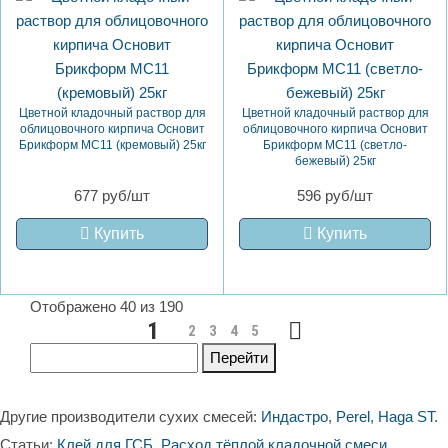
Цветной кладочный раствор для
Цветной кладочный раствор для
облицовочного кирпича Основит
облицовочного кирпича Основит
Брикформ MC11 (кремовый) 25кг
Брикформ MC11 (светло-
бежевый) 25кг
677 руб/шт
596 руб/шт
Купить
Купить
Отображено 40 из 190
1
2
3
4
5
Перейти
Другие производители сухих смесей:
Индастро
,
Perel
,
Haga ST
.
Статьи:
Клей для ГСБ
,
Расход тёплой кладочной смеси
.