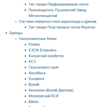
Тип товара
Перфорированная лента
Производитель
Пушкинский Завод
Металлоизделий
Система поверхностного водоотвода и дренаж
Тип товара
Пластиковые лотки
Решетки
Бренды
Газосиликатные блоки
Poritep
ЕЗСМ Егорьевск
Калужский газобетон
КСЗ
Газосиликатстрой
NovoBlock
Euroblock
Bonolit
Aerostone (Bonolit Дмитров)
Могилевский КСИ
Bikton