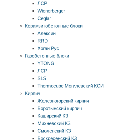
ЛСР
Wienerberger
Ceglar
Керамзитобетонные блоки
Алексин
RRD
Хоган Рус
Газобетонные блоки
YTONG
ЛСР
SLS
Thermocube
Могилевский КСИ
Кирпич
Железногорский кирпич
Воротынский кирпич
Каширский КЗ
Михневский КЗ
Смоленский КЗ
Воскресенский КЗ