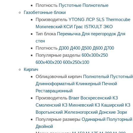
Плотность
Пустотные
Полнотелые
Газобетонные блоки
Производитель
YTONG
ЛСР
SLS
Thermocube
Могилевский КСИ
Грас
ISTKULT
ЭКО
Тип блока
Перемычка
Для перегородок
Для
стен
Плотность
Д300
Д400
Д500
Д600
Д700
Популярные разделы
600х300х250
600х400х200
600х250х100
Кирпич
Облицовочный кирпич
Полнотелый
Пустотный
Длинноформатный
Клинкерный
Печной
Реставрационный
Производитель
Braer
Воскресенский КЗ
Смоленский КЗ
Михневский КЗ
Каширский КЗ
Воротынский
Железногорский
Донские Зори
Популярные размеры
Одинарный
Полуторный
Двойной