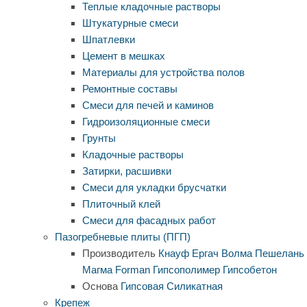
Теплые кладочные растворы
Штукатурные смеси
Шпатлевки
Цемент в мешках
Материалы для устройства полов
Ремонтные составы
Смеси для печей и каминов
Гидроизоляционные смеси
Грунты
Кладочные растворы
Затирки, расшивки
Смеси для укладки брусчатки
Плиточный клей
Смеси для фасадных работ
Пазогребневые плиты (ПГП)
Производитель
Кнауф
Ергач
Волма
Пешелань
Магма
Forman
Гипсополимер
Гипсобетон
Основа
Гипсовая
Силикатная
Крепеж