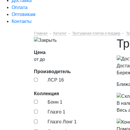
Доставка
Оплата
Оптовикам
Контакты
Главная
Каталог
Тротуарная плитка и бордюр
Тр
Тр
Цена
от
до
Доста
Производитель
Береж
ЛСР
16
Ближа
Коллекция
Бонн
1
В нал
Весь 
Глазго
1
Глазго Лонг
1
Помо