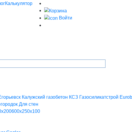
ог
Калькулятор
Войти
горьевск
Калужский газобетон
КСЗ
Газосиликатстрой
Eurob
егородок
Для стен
0х200
600х250х100