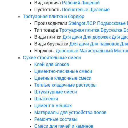
Вид кирпича
Рабочий
Лицевой
Пустотность
Полнотелые
Щелевые
Тротуарная плитка и бордюр
Производители
Steingot
ЛСР
Подмосковье
Тип товара
Тротуарная плитка
Брусчатка
Б
Виды плитки
Для дачи
Для дорожек
Для дв
Виды брусчатки
Для дачи
Для парковок
Для
Бордюры
Дорожные
Магистральный
Мосто
Сухие строительные смеси
Клей для блоков
Цементно-песчаные смеси
Цветные кладочные смеси
Теплые кладочные растворы
Штукатурные смеси
Шпатлевки
Цемент в мешках
Материалы для устройства полов
Ремонтные составы
Смеси для печей и каминов