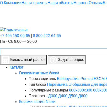
О Компании
Наши клиенты
Наши объекты
Новости
Отзывы
Бл
+7 495 150-09-65
|
8 800 222-64-65
Пн - Сб 9:00 — 20:00
Бесплатный расчет
Задать вопрос
Каталог
Газосиликатные блоки
Производитель
Белорусские
Poritep
ЕЗСМ Е
Тип блока
Перемычка
U-образные
Для пер
Популярные размеры
600х300х300
600х30
Плотность
Д300
Д400
Д500
Д600
Керамические блоки