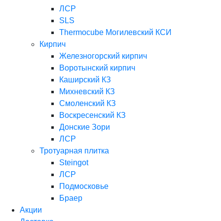
ЛСР
SLS
Thermocube
Могилевский КСИ
Кирпич
Железногорский кирпич
Воротынский кирпич
Каширский КЗ
Михневский КЗ
Смоленский КЗ
Воскресенский КЗ
Донские Зори
ЛСР
Тротуарная плитка
Steingot
ЛСР
Подмосковье
Браер
Акции