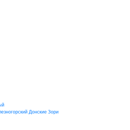
ый
езногорский
Донские Зори