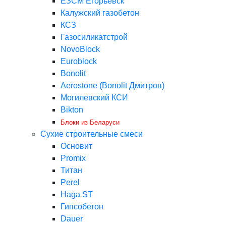
ЕЗСМ Егорьевск
Калужский газобетон
КСЗ
Газосиликатстрой
NovoBlock
Euroblock
Bonolit
Aerostone (Bonolit Дмитров)
Могилевский КСИ
Bikton
Блоки из Беларуси
Сухие строительные смеси
Основит
Promix
Титан
Perel
Haga ST
Гипсобетон
Dauer