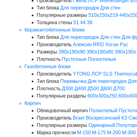
Производитель
Гжель
ЛСР
Wienerberger
Br
Тип блока
Для перегородок
Для стен
Популярные размеры
510х250х219
440х25
Толщина стены
51
44
38
Керамзитобетонные блоки
Тип блока
Для перегородок
Для стен
Для ф
Производитель
Алексин
RRD
Хоган Рус
Размеры
390х190х90
390х190х80
390х190х
Плотность
Пустотные
Полнотелые
Газобетонные блоки
Производитель
YTONG
ЛСР
SLS
Thermocu
Тип блока
Перемычка
Для перегородок
Для
Плотность
Д300
Д400
Д500
Д600
Д700
Популярные разделы
600х300х250
600х40
Кирпич
Облицовочный кирпич
Полнотелый
Пустот
Производитель
Braer
Воскресенский КЗ
Смо
Популярные размеры
Одинарный
Полутор
Марка прочности
М-150
М-175
М-200
М-300