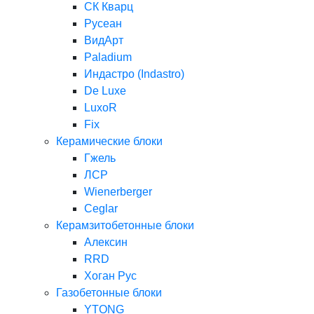
СК Кварц
Русеан
ВидАрт
Paladium
Индастро (Indastro)
De Luxe
LuxoR
Fix
Керамические блоки
Гжель
ЛСР
Wienerberger
Ceglar
Керамзитобетонные блоки
Алексин
RRD
Хоган Рус
Газобетонные блоки
YTONG