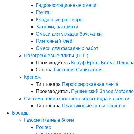
Гидроизоляционные смеси
Грунты
Кладочные растворы
Затирки, расшивки
Смеси для укладки брусчатки
Плиточный клей
Смеси для фасадных работ
Пазогребневые плиты (ПГП)
Производитель
Кнауф
Ергач
Волма
Пешела
Основа
Гипсовая
Силикатная
Крепеж
Тип товара
Перфорированная лента
Производитель
Пушкинский Завод Металло
Система поверхностного водоотвода и дренаж
Тип товара
Пластиковые лотки
Решетки
Бренды
Газосиликатные блоки
Poritep