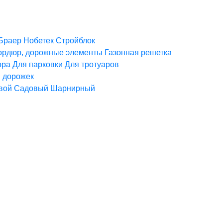
Браер
Нобетек
Стройблок
ордюр, дорожные элементы
Газонная решетка
ора
Для парковки
Для тротуаров
 дорожек
вой
Садовый
Шарнирный