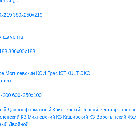
aer
Ceglar
0х219
380х250х219
ундамента
188
390х90х188
be
Могилевский КСИ
Грас
ISTKULT
ЭКО
 стен
0х200
600х250х100
ный
Длинноформатный
Клинкерный
Печной
Реставрационн
ленский КЗ
Михневский КЗ
Каширский КЗ
Воротынский
Жел
ный
Двойной