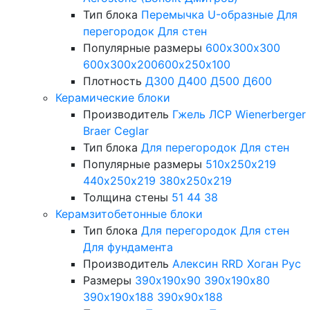
Тип блока
Перемычка
U-образные
Для
перегородок
Для стен
Популярные размеры
600х300х300
600х300х200
600х250х100
Плотность
Д300
Д400
Д500
Д600
Керамические блоки
Производитель
Гжель
ЛСР
Wienerberger
Braer
Ceglar
Тип блока
Для перегородок
Для стен
Популярные размеры
510х250х219
440х250х219
380х250х219
Толщина стены
51
44
38
Керамзитобетонные блоки
Тип блока
Для перегородок
Для стен
Для фундамента
Производитель
Алексин
RRD
Хоган Рус
Размеры
390х190х90
390х190х80
390х190х188
390х90х188