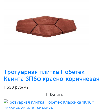
Тротуарная плитка Нобетек
Квинта 3П8ф красно-коричневая
1 530
руб/м2
Купить