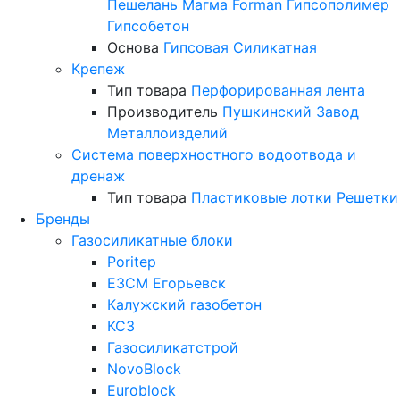
Пешелань
Магма
Forman
Гипсополимер
Гипсобетон
Основа
Гипсовая
Силикатная
Крепеж
Тип товара
Перфорированная лента
Производитель
Пушкинский Завод
Металлоизделий
Система поверхностного водоотвода и
дренаж
Тип товара
Пластиковые лотки
Решетки
Бренды
Газосиликатные блоки
Poritep
ЕЗСМ Егорьевск
Калужский газобетон
КСЗ
Газосиликатстрой
NovoBlock
Euroblock