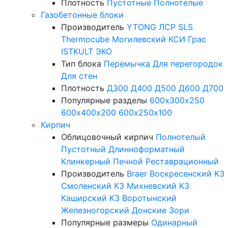
Плотность
Пустотные
Полнотелые
Газобетонные блоки
Производитель
YTONG
ЛСР
SLS
Thermocube
Могилевский КСИ
Грас
ISTKULT
ЭКО
Тип блока
Перемычка
Для перегородок
Для стен
Плотность
Д300
Д400
Д500
Д600
Д700
Популярные разделы
600х300х250
600х400х200
600х250х100
Кирпич
Облицовочный кирпич
Полнотелый
Пустотный
Длинноформатный
Клинкерный
Печной
Реставрационный
Производитель
Braer
Воскресенский КЗ
Смоленский КЗ
Михневский КЗ
Каширский КЗ
Воротынский
Железногорский
Донские Зори
Популярные размеры
Одинарный