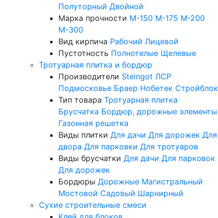
Полуторный
Двойной
Марка прочности
М-150
М-175
М-200
М-300
Вид кирпича
Рабочий
Лицевой
Пустотность
Полнотелые
Щелевые
Тротуарная плитка и бордюр
Производители
Steingot
ЛСР
Подмосковье
Браер
Нобетек
Стройблок
Тип товара
Тротуарная плитка
Брусчатка
Бордюр, дорожные элементы
Газонная решетка
Виды плитки
Для дачи
Для дорожек
Для
двора
Для парковки
Для тротуаров
Виды брусчатки
Для дачи
Для парковок
Для дорожек
Бордюры
Дорожные
Магистральный
Мостовой
Садовый
Шарнирный
Сухие строительные смеси
Клей для блоков