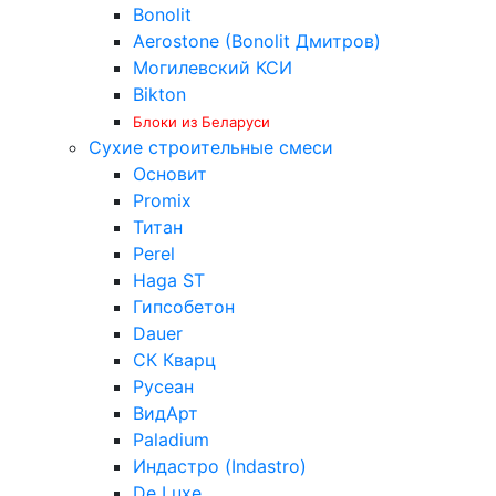
Bonolit
Aerostone (Bonolit Дмитров)
Могилевский КСИ
Bikton
Блоки из Беларуси
Сухие строительные смеси
Основит
Promix
Титан
Perel
Haga ST
Гипсобетон
Dauer
СК Кварц
Русеан
ВидАрт
Paladium
Индастро (Indastro)
De Luxe