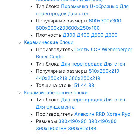
Тип блока
Перемычка
U-образные
Для
перегородок
Для стен
Популярные размеры
600х300х300
600х300х200
600х250х100
Плотность
Д300
Д400
Д500
Д600
Керамические блоки
Производитель
Гжель
ЛСР
Wienerberger
Braer
Ceglar
Тип блока
Для перегородок
Для стен
Популярные размеры
510х250х219
440х250х219
380х250х219
Толщина стены
51
44
38
Керамзитобетонные блоки
Тип блока
Для перегородок
Для стен
Для фундамента
Производитель
Алексин
RRD
Хоган Рус
Размеры
390х190х90
390х190х80
390х190х188
390х90х188