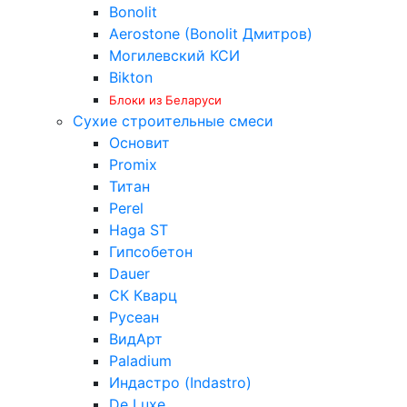
Bonolit
Aerostone (Bonolit Дмитров)
Могилевский КСИ
Bikton
Блоки из Беларуси
Сухие строительные смеси
Основит
Promix
Титан
Perel
Haga ST
Гипсобетон
Dauer
СК Кварц
Русеан
ВидАрт
Paladium
Индастро (Indastro)
De Luxe