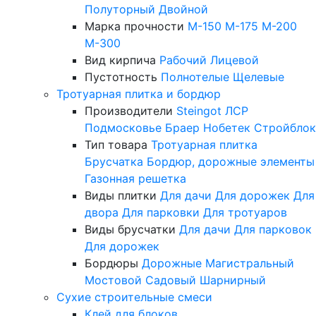
Полуторный
Двойной
Марка прочности
М-150
М-175
М-200
М-300
Вид кирпича
Рабочий
Лицевой
Пустотность
Полнотелые
Щелевые
Тротуарная плитка и бордюр
Производители
Steingot
ЛСР
Подмосковье
Браер
Нобетек
Стройблок
Тип товара
Тротуарная плитка
Брусчатка
Бордюр, дорожные элементы
Газонная решетка
Виды плитки
Для дачи
Для дорожек
Для
двора
Для парковки
Для тротуаров
Виды брусчатки
Для дачи
Для парковок
Для дорожек
Бордюры
Дорожные
Магистральный
Мостовой
Садовый
Шарнирный
Сухие строительные смеси
Клей для блоков