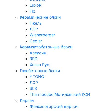
LuxoR
Fix
Керамические блоки
Гжель
ЛСР
Wienerberger
Ceglar
Керамзитобетонные блоки
Алексин
RRD
Хоган Рус
Газобетонные блоки
YTONG
ЛСР
SLS
Thermocube
Могилевский КСИ
Кирпич
Железногорский кирпич