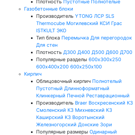
Плотность
Пустотные
Полнотелые
Газобетонные блоки
Производитель
YTONG
ЛСР
SLS
Thermocube
Могилевский КСИ
Грас
ISTKULT
ЭКО
Тип блока
Перемычка
Для перегородок
Для стен
Плотность
Д300
Д400
Д500
Д600
Д700
Популярные разделы
600х300х250
600х400х200
600х250х100
Кирпич
Облицовочный кирпич
Полнотелый
Пустотный
Длинноформатный
Клинкерный
Печной
Реставрационный
Производитель
Braer
Воскресенский КЗ
Смоленский КЗ
Михневский КЗ
Каширский КЗ
Воротынский
Железногорский
Донские Зори
Популярные размеры
Одинарный