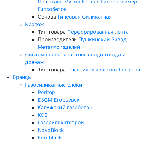
Пешелань
Магма
Forman
Гипсополимер
Гипсобетон
Основа
Гипсовая
Силикатная
Крепеж
Тип товара
Перфорированная лента
Производитель
Пушкинский Завод
Металлоизделий
Система поверхностного водоотвода и
дренаж
Тип товара
Пластиковые лотки
Решетки
Бренды
Газосиликатные блоки
Poritep
ЕЗСМ Егорьевск
Калужский газобетон
КСЗ
Газосиликатстрой
NovoBlock
Euroblock