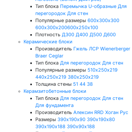
Тип блока
Перемычка
U-образные
Для
перегородок
Для стен
Популярные размеры
600х300х300
600х300х200
600х250х100
Плотность
Д300
Д400
Д500
Д600
Керамические блоки
Производитель
Гжель
ЛСР
Wienerberger
Braer
Ceglar
Тип блока
Для перегородок
Для стен
Популярные размеры
510х250х219
440х250х219
380х250х219
Толщина стены
51
44
38
Керамзитобетонные блоки
Тип блока
Для перегородок
Для стен
Для фундамента
Производитель
Алексин
RRD
Хоган Рус
Размеры
390х190х90
390х190х80
390х190х188
390х90х188