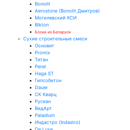
Bonolit
Aerostone (Bonolit Дмитров)
Могилевский КСИ
Bikton
Блоки из Беларуси
Сухие строительные смеси
Основит
Promix
Титан
Perel
Haga ST
Гипсобетон
Dauer
СК Кварц
Русеан
ВидАрт
Paladium
Индастро (Indastro)
De Luxe