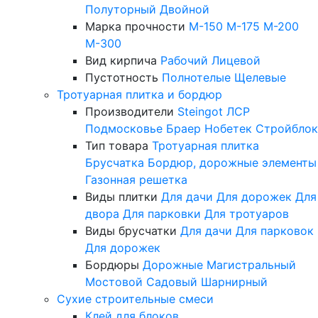
Полуторный
Двойной
Марка прочности
М-150
М-175
М-200
М-300
Вид кирпича
Рабочий
Лицевой
Пустотность
Полнотелые
Щелевые
Тротуарная плитка и бордюр
Производители
Steingot
ЛСР
Подмосковье
Браер
Нобетек
Стройблок
Тип товара
Тротуарная плитка
Брусчатка
Бордюр, дорожные элементы
Газонная решетка
Виды плитки
Для дачи
Для дорожек
Для
двора
Для парковки
Для тротуаров
Виды брусчатки
Для дачи
Для парковок
Для дорожек
Бордюры
Дорожные
Магистральный
Мостовой
Садовый
Шарнирный
Сухие строительные смеси
Клей для блоков