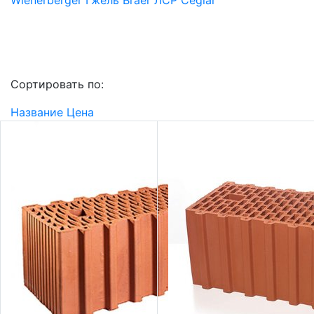
Wienerberger
Гжель
Braer
ЛСР
Ceglar
Сортировать по:
Название
Цена