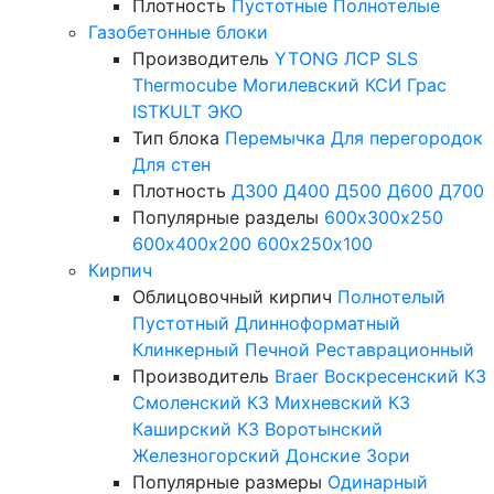
Плотность
Пустотные
Полнотелые
Газобетонные блоки
Производитель
YTONG
ЛСР
SLS
Thermocube
Могилевский КСИ
Грас
ISTKULT
ЭКО
Тип блока
Перемычка
Для перегородок
Для стен
Плотность
Д300
Д400
Д500
Д600
Д700
Популярные разделы
600х300х250
600х400х200
600х250х100
Кирпич
Облицовочный кирпич
Полнотелый
Пустотный
Длинноформатный
Клинкерный
Печной
Реставрационный
Производитель
Braer
Воскресенский КЗ
Смоленский КЗ
Михневский КЗ
Каширский КЗ
Воротынский
Железногорский
Донские Зори
Популярные размеры
Одинарный