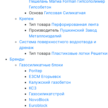
Пешелань
Магма
Forman
Гипсополимер
Гипсобетон
Основа
Гипсовая
Силикатная
Крепеж
Тип товара
Перфорированная лента
Производитель
Пушкинский Завод
Металлоизделий
Система поверхностного водоотвода и
дренаж
Тип товара
Пластиковые лотки
Решетки
Бренды
Газосиликатные блоки
Poritep
ЕЗСМ Егорьевск
Калужский газобетон
КСЗ
Газосиликатстрой
NovoBlock
Euroblock