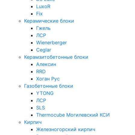
LuxoR
Fix
Керамические блоки
Гжель
ЛСР
Wienerberger
Ceglar
Керамзитобетонные блоки
Алексин
RRD
Хоган Рус
Газобетонные блоки
YTONG
ЛСР
SLS
Thermocube
Могилевский КСИ
Кирпич
Железногорский кирпич