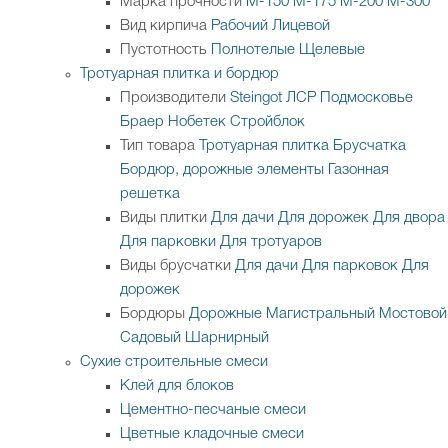
Марка прочности
М-150
М-175
М-200
М-300
Вид кирпича
Рабочий
Лицевой
Пустотность
Полнотелые
Щелевые
Тротуарная плитка и бордюр
Производители
Steingot
ЛСР
Подмосковье
Браер
Нобетек
Стройблок
Тип товара
Тротуарная плитка
Брусчатка
Бордюр, дорожные элементы
Газонная
решетка
Виды плитки
Для дачи
Для дорожек
Для двора
Для парковки
Для тротуаров
Виды брусчатки
Для дачи
Для парковок
Для
дорожек
Бордюры
Дорожные
Магистральный
Мостовой
Садовый
Шарнирный
Сухие строительные смеси
Клей для блоков
Цементно-песчаные смеси
Цветные кладочные смеси