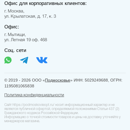
Офис для корпоративных клиентов:
г. Москва,
ул. Крылатская, д. 17, к. 3
Офис:
г. Мытищи,
ул. Летная 19 оф. 468
Соц. сети
© 2019 - 2026 ООО «
Подмосковье
» ИНН: 5029249688, ОГРН:
1195081065838
Политика конфиденциальности
Сайт https://podmoskovieopt.ru/ носит информационный характер и не
является публичной офертой, определяемой положениями Статьи 437 (2)
Гражданского кодекса Российской Федерации.
Информацию о точной стоимости товаров и цены на доставку уточняйте у
менеджеров магазина.