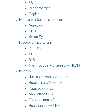
ЛСР
Wienerberger
Ceglar
Керамзитобетонные блоки
Алексин
RRD
Хоган Рус
Газобетонные блоки
YTONG
ЛСР
SLS
Thermocube
Могилевский КСИ
Кирпич
Железногорский кирпич
Воротынский кирпич
Каширский КЗ
Михневский КЗ
Смоленский КЗ
Воскресенский КЗ