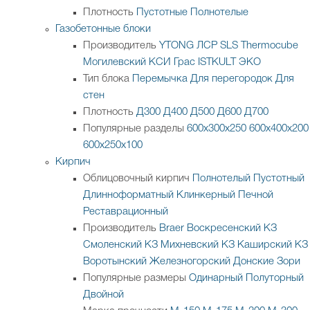
Плотность
Пустотные
Полнотелые
Газобетонные блоки
Производитель
YTONG
ЛСР
SLS
Thermocube
Могилевский КСИ
Грас
ISTKULT
ЭКО
Тип блока
Перемычка
Для перегородок
Для
стен
Плотность
Д300
Д400
Д500
Д600
Д700
Популярные разделы
600х300х250
600х400х200
600х250х100
Кирпич
Облицовочный кирпич
Полнотелый
Пустотный
Длинноформатный
Клинкерный
Печной
Реставрационный
Производитель
Braer
Воскресенский КЗ
Смоленский КЗ
Михневский КЗ
Каширский КЗ
Воротынский
Железногорский
Донские Зори
Популярные размеры
Одинарный
Полуторный
Двойной