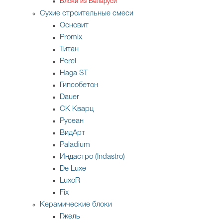
Блоки из Беларуси
Сухие строительные смеси
Основит
Promix
Титан
Perel
Haga ST
Гипсобетон
Dauer
СК Кварц
Русеан
ВидАрт
Paladium
Индастро (Indastro)
De Luxe
LuxoR
Fix
Керамические блоки
Гжель