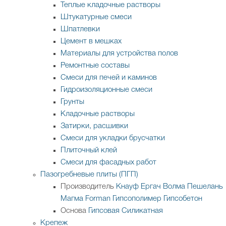
Теплые кладочные растворы
Штукатурные смеси
Шпатлевки
Цемент в мешках
Материалы для устройства полов
Ремонтные составы
Смеси для печей и каминов
Гидроизоляционные смеси
Грунты
Кладочные растворы
Затирки, расшивки
Смеси для укладки брусчатки
Плиточный клей
Смеси для фасадных работ
Пазогребневые плиты (ПГП)
Производитель
Кнауф
Ергач
Волма
Пешелань
Магма
Forman
Гипсополимер
Гипсобетон
Основа
Гипсовая
Силикатная
Крепеж