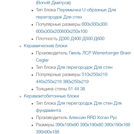
(Bonolit Дмитров)
Тип блока
Перемычка
U-образные
Для
перегородок
Для стен
Популярные размеры
600х300х300
600х300х200
600х250х100
Плотность
Д300
Д400
Д500
Д600
Керамические блоки
Производитель
Гжель
ЛСР
Wienerberger
Braer
Ceglar
Тип блока
Для перегородок
Для стен
Популярные размеры
510х250х219
440х250х219
380х250х219
Толщина стены
51
44
38
Керамзитобетонные блоки
Тип блока
Для перегородок
Для стен
Для
фундамента
Производитель
Алексин
RRD
Хоган Рус
Размеры
390х190х90
390х190х80
390х190х188
390х90х188