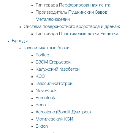
Тип товара
Перфорированная лента
Производитель
Пушкинский Завод
Металлоизделий
Система поверхностного водоотвода и дренаж
Тип товара
Пластиковые лотки
Решетки
Бренды
Газосиликатные блоки
Poritep
ЕЗСМ Егорьевск
Калужский газобетон
КСЗ
Газосиликатстрой
NovoBlock
Euroblock
Bonolit
Aerostone (Bonolit Дмитров)
Могилевский КСИ
Bikton