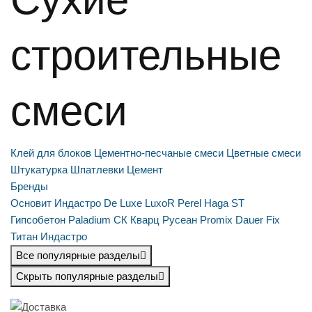
строительные
смеси
Клей для блоков
Цементно-песчаные смеси
Цветные смеси
Штукатурка
Шпатлевки
Цемент
Бренды
Основит
Индастро
De Luxe
LuxoR
Perel
Haga ST
Гипсобетон
Paladium
СК Кварц
Русеан
Promix
Dauer
Fix
Титан
Индастро
Все популярные разделы
Скрыть популярные разделы