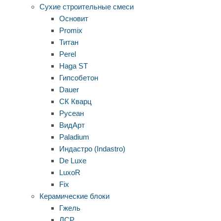
Сухие строительные смеси
Основит
Promix
Титан
Perel
Haga ST
Гипсобетон
Dauer
СК Кварц
Русеан
ВидАрт
Paladium
Индастро (Indastro)
De Luxe
LuxoR
Fix
Керамические блоки
Гжель
ЛСР