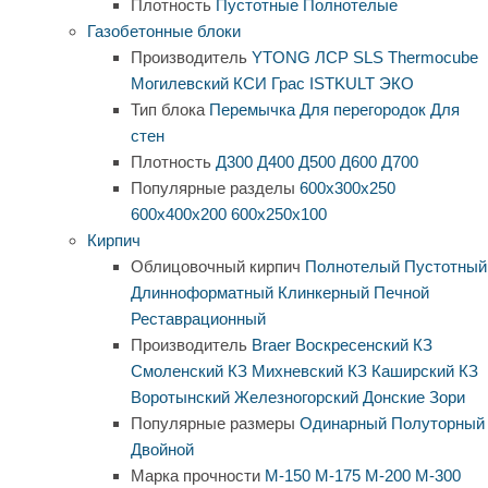
Плотность
Пустотные
Полнотелые
Газобетонные блоки
Производитель
YTONG
ЛСР
SLS
Thermocube
Могилевский КСИ
Грас
ISTKULT
ЭКО
Тип блока
Перемычка
Для перегородок
Для
стен
Плотность
Д300
Д400
Д500
Д600
Д700
Популярные разделы
600х300х250
600х400х200
600х250х100
Кирпич
Облицовочный кирпич
Полнотелый
Пустотный
Длинноформатный
Клинкерный
Печной
Реставрационный
Производитель
Braer
Воскресенский КЗ
Смоленский КЗ
Михневский КЗ
Каширский КЗ
Воротынский
Железногорский
Донские Зори
Популярные размеры
Одинарный
Полуторный
Двойной
Марка прочности
М-150
М-175
М-200
М-300