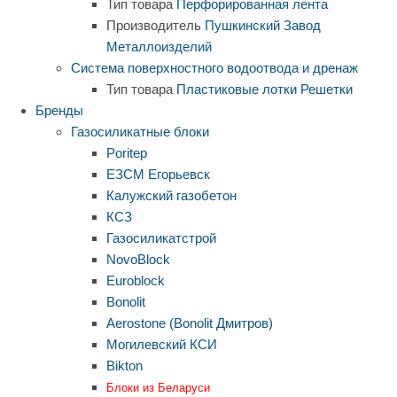
Тип товара
Перфорированная лента
Производитель
Пушкинский Завод
Металлоизделий
Система поверхностного водоотвода и дренаж
Тип товара
Пластиковые лотки
Решетки
Бренды
Газосиликатные блоки
Poritep
ЕЗСМ Егорьевск
Калужский газобетон
КСЗ
Газосиликатстрой
NovoBlock
Euroblock
Bonolit
Aerostone (Bonolit Дмитров)
Могилевский КСИ
Bikton
Блоки из Беларуси