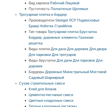
Вид кирпича
Рабочий
Лицевой
Пустотность
Полнотелые
Щелевые
Тротуарная плитка и бордюр
Производители
Steingot
ЛСР
Подмосковье
Браер
Нобетек
Стройблок
Тип товара
Тротуарная плитка
Брусчатка
Бордюр, дорожные элементы
Газонная
решетка
Виды плитки
Для дачи
Для дорожек
Для двора
Для парковки
Для тротуаров
Виды брусчатки
Для дачи
Для парковок
Для
дорожек
Бордюры
Дорожные
Магистральный
Мостовой
Садовый
Шарнирный
Сухие строительные смеси
Клей для блоков
Цементно-песчаные смеси
Цветные кладочные смеси
Теплые кладочные растворы