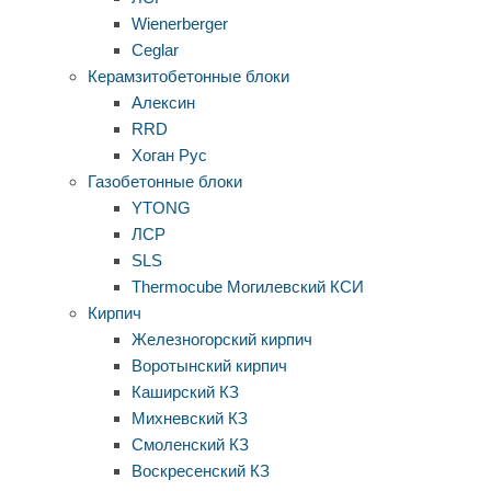
Wienerberger
Ceglar
Керамзитобетонные блоки
Алексин
RRD
Хоган Рус
Газобетонные блоки
YTONG
ЛСР
SLS
Thermocube
Могилевский КСИ
Кирпич
Железногорский кирпич
Воротынский кирпич
Каширский КЗ
Михневский КЗ
Смоленский КЗ
Воскресенский КЗ