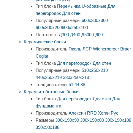
Тип блока
Перемычка
U-образные
Для
перегородок
Для стен
Популярные размеры
600х300х300
600х300х200
600х250х100
Плотность
Д300
Д400
Д500
Д600
Керамические блоки
Производитель
Гжель
ЛСР
Wienerberger
Braer
Ceglar
Тип блока
Для перегородок
Для стен
Популярные размеры
510х250х219
440х250х219
380х250х219
Толщина стены
51
44
38
Керамзитобетонные блоки
Тип блока
Для перегородок
Для стен
Для
фундамента
Производитель
Алексин
RRD
Хоган Рус
Размеры
390х190х90
390х190х80
390х190х188
390х90х188