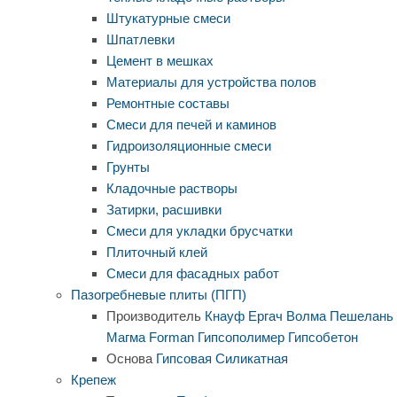
Штукатурные смеси
Шпатлевки
Цемент в мешках
Материалы для устройства полов
Ремонтные составы
Смеси для печей и каминов
Гидроизоляционные смеси
Грунты
Кладочные растворы
Затирки, расшивки
Смеси для укладки брусчатки
Плиточный клей
Смеси для фасадных работ
Пазогребневые плиты (ПГП)
Производитель
Кнауф
Ергач
Волма
Пешелань
Магма
Forman
Гипсополимер
Гипсобетон
Основа
Гипсовая
Силикатная
Крепеж