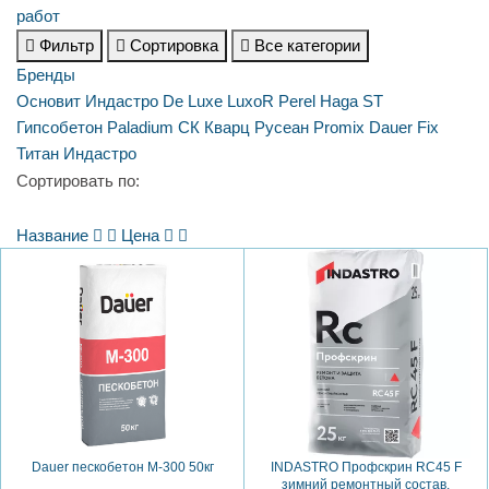
Фильтр
Сортировка
Все категории
Бренды
Основит
Индастро
De Luxe
LuxoR
Perel
Haga ST
Гипсобетон
Paladium
СК Кварц
Русеан
Promix
Dauer
Fix
Титан
Индастро
Сортировать по:
Название
Цена
Dauer пескобетон М-300 50кг
INDASTRO Профскрин RC45 F
зимний ремонтный состав,