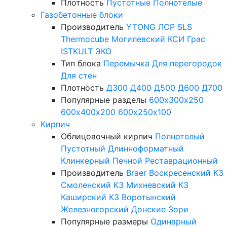
Плотность
Пустотные
Полнотелые
Газобетонные блоки
Производитель
YTONG
ЛСР
SLS
Thermocube
Могилевский КСИ
Грас
ISTKULT
ЭКО
Тип блока
Перемычка
Для перегородок
Для стен
Плотность
Д300
Д400
Д500
Д600
Д700
Популярные разделы
600х300х250
600х400х200
600х250х100
Кирпич
Облицовочный кирпич
Полнотелый
Пустотный
Длинноформатный
Клинкерный
Печной
Реставрационный
Производитель
Braer
Воскресенский КЗ
Смоленский КЗ
Михневский КЗ
Каширский КЗ
Воротынский
Железногорский
Донские Зори
Популярные размеры
Одинарный