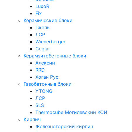
LuxoR
Fix
Керамические блоки
Гжель
ЛСР
Wienerberger
Ceglar
Керамзитобетонные блоки
Алексин
RRD
Хоган Рус
Газобетонные блоки
YTONG
ЛСР
SLS
Thermocube
Могилевский КСИ
Кирпич
Железногорский кирпич