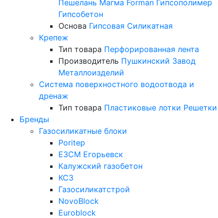
Пешелань
Магма
Forman
Гипсополимер
Гипсобетон
Основа
Гипсовая
Силикатная
Крепеж
Тип товара
Перфорированная лента
Производитель
Пушкинский Завод
Металлоизделий
Система поверхностного водоотвода и
дренаж
Тип товара
Пластиковые лотки
Решетки
Бренды
Газосиликатные блоки
Poritep
ЕЗСМ Егорьевск
Калужский газобетон
КСЗ
Газосиликатстрой
NovoBlock
Euroblock