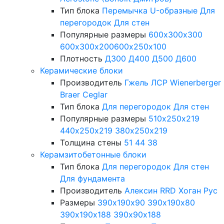
Тип блока
Перемычка
U-образные
Для
перегородок
Для стен
Популярные размеры
600х300х300
600х300х200
600х250х100
Плотность
Д300
Д400
Д500
Д600
Керамические блоки
Производитель
Гжель
ЛСР
Wienerberger
Braer
Ceglar
Тип блока
Для перегородок
Для стен
Популярные размеры
510х250х219
440х250х219
380х250х219
Толщина стены
51
44
38
Керамзитобетонные блоки
Тип блока
Для перегородок
Для стен
Для фундамента
Производитель
Алексин
RRD
Хоган Рус
Размеры
390х190х90
390х190х80
390х190х188
390х90х188