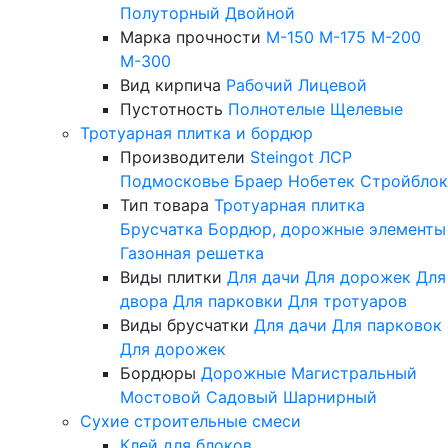
Полуторный
Двойной
Марка прочности
М-150
М-175
М-200
М-300
Вид кирпича
Рабочий
Лицевой
Пустотность
Полнотелые
Щелевые
Тротуарная плитка и бордюр
Производители
Steingot
ЛСР
Подмосковье
Браер
Нобетек
Стройблок
Тип товара
Тротуарная плитка
Брусчатка
Бордюр, дорожные элементы
Газонная решетка
Виды плитки
Для дачи
Для дорожек
Для
двора
Для парковки
Для тротуаров
Виды брусчатки
Для дачи
Для парковок
Для дорожек
Бордюры
Дорожные
Магистральный
Мостовой
Садовый
Шарнирный
Сухие строительные смеси
Клей для блоков