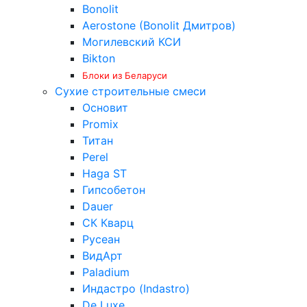
Bonolit
Aerostone (Bonolit Дмитров)
Могилевский КСИ
Bikton
Блоки из Беларуси
Сухие строительные смеси
Основит
Promix
Титан
Perel
Haga ST
Гипсобетон
Dauer
СК Кварц
Русеан
ВидАрт
Paladium
Индастро (Indastro)
De Luxe