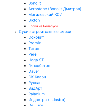
Bonolit
Aerostone (Bonolit Дмитров)
Могилевский КСИ
Bikton
Блоки из Беларуси
Сухие строительные смеси
Основит
Promix
Титан
Perel
Haga ST
Гипсобетон
Dauer
СК Кварц
Русеан
ВидАрт
Paladium
Индастро (Indastro)
De Luxe