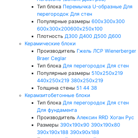
Тип блока
Перемычка
U-образные
Для
перегородок
Для стен
Популярные размеры
600х300х300
600х300х200
600х250х100
Плотность
Д300
Д400
Д500
Д600
Керамические блоки
Производитель
Гжель
ЛСР
Wienerberger
Braer
Ceglar
Тип блока
Для перегородок
Для стен
Популярные размеры
510х250х219
440х250х219
380х250х219
Толщина стены
51
44
38
Керамзитобетонные блоки
Тип блока
Для перегородок
Для стен
Для фундамента
Производитель
Алексин
RRD
Хоган Рус
Размеры
390х190х90
390х190х80
390х190х188
390х90х188