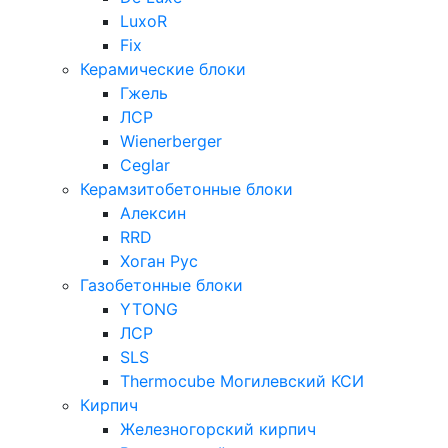
LuxoR
Fix
Керамические блоки
Гжель
ЛСР
Wienerberger
Ceglar
Керамзитобетонные блоки
Алексин
RRD
Хоган Рус
Газобетонные блоки
YTONG
ЛСР
SLS
Thermocube
Могилевский КСИ
Кирпич
Железногорский кирпич