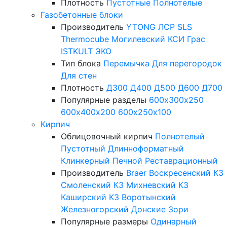
Плотность
Пустотные
Полнотелые
Газобетонные блоки
Производитель
YTONG
ЛСР
SLS
Thermocube
Могилевский КСИ
Грас
ISTKULT
ЭКО
Тип блока
Перемычка
Для перегородок
Для стен
Плотность
Д300
Д400
Д500
Д600
Д700
Популярные разделы
600х300х250
600х400х200
600х250х100
Кирпич
Облицовочный кирпич
Полнотелый
Пустотный
Длинноформатный
Клинкерный
Печной
Реставрационный
Производитель
Braer
Воскресенский КЗ
Смоленский КЗ
Михневский КЗ
Каширский КЗ
Воротынский
Железногорский
Донские Зори
Популярные размеры
Одинарный