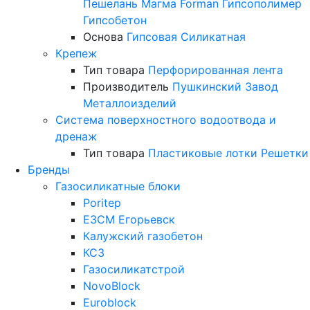
Пешелань
Магма
Forman
Гипсополимер
Гипсобетон
Основа
Гипсовая
Силикатная
Крепеж
Тип товара
Перфорированная лента
Производитель
Пушкинский Завод
Металлоизделий
Система поверхностного водоотвода и
дренаж
Тип товара
Пластиковые лотки
Решетки
Бренды
Газосиликатные блоки
Poritep
ЕЗСМ Егорьевск
Калужский газобетон
КСЗ
Газосиликатстрой
NovoBlock
Euroblock