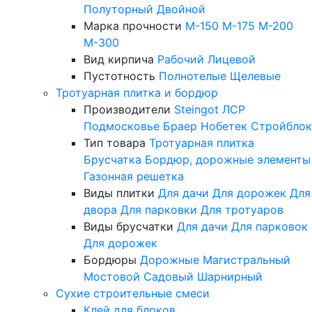
Полуторный
Двойной
Марка прочности
М-150
М-175
М-200
М-300
Вид кирпича
Рабочий
Лицевой
Пустотность
Полнотелые
Щелевые
Тротуарная плитка и бордюр
Производители
Steingot
ЛСР
Подмосковье
Браер
Нобетек
Стройблок
Тип товара
Тротуарная плитка
Брусчатка
Бордюр, дорожные элементы
Газонная решетка
Виды плитки
Для дачи
Для дорожек
Для
двора
Для парковки
Для тротуаров
Виды брусчатки
Для дачи
Для парковок
Для дорожек
Бордюры
Дорожные
Магистральный
Мостовой
Садовый
Шарнирный
Сухие строительные смеси
Клей для блоков