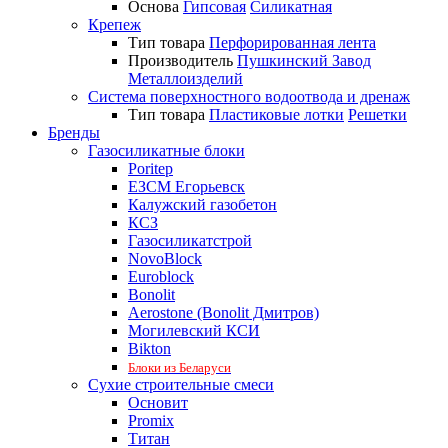
Основа
Гипсовая
Силикатная
Крепеж
Тип товара
Перфорированная лента
Производитель
Пушкинский Завод
Металлоизделий
Система поверхностного водоотвода и дренаж
Тип товара
Пластиковые лотки
Решетки
Бренды
Газосиликатные блоки
Poritep
ЕЗСМ Егорьевск
Калужский газобетон
КСЗ
Газосиликатстрой
NovoBlock
Euroblock
Bonolit
Aerostone (Bonolit Дмитров)
Могилевский КСИ
Bikton
Блоки из Беларуси
Сухие строительные смеси
Основит
Promix
Титан