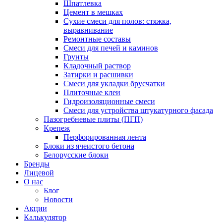
Шпатлевка
Цемент в мешках
Сухие смеси для полов: стяжка,
выравнивание
Ремонтные составы
Смеси для печей и каминов
Грунты
Кладочный раствор
Затирки и расшивки
Смеси для укладки брусчатки
Плиточные клеи
Гидроизоляционные смеси
Смеси для устройства штукатурного фасада
Пазогребневые плиты (ПГП)
Крепеж
Перфорированная лента
Блоки из ячеистого бетона
Белорусские блоки
Бренды
Лицевой
О нас
Блог
Новости
Акции
Калькулятор