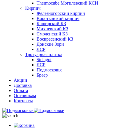
Thermocube
Могилевский КСИ
Кирпич
Железногорский кирпич
Воротынский кирпич
Каширский КЗ
Михневский КЗ
Смоленский КЗ
Воскресенский КЗ
Донские Зори
ЛСР
Тротуарная плитка
Steingot
ЛСР
Подмосковье
Браер
Акции
Доставка
Оплата
Оптовикам
Контакты