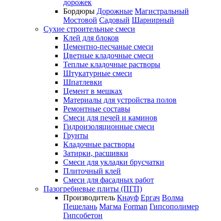
дорожек
Бордюры
Дорожные
Магистральный
Мостовой
Садовый
Шарнирный
Сухие строительные смеси
Клей для блоков
Цементно-песчаные смеси
Цветные кладочные смеси
Теплые кладочные растворы
Штукатурные смеси
Шпатлевки
Цемент в мешках
Материалы для устройства полов
Ремонтные составы
Смеси для печей и каминов
Гидроизоляционные смеси
Грунты
Кладочные растворы
Затирки, расшивки
Смеси для укладки брусчатки
Плиточный клей
Смеси для фасадных работ
Пазогребневые плиты (ПГП)
Производитель
Кнауф
Ергач
Волма
Пешелань
Магма
Forman
Гипсополимер
Гипсобетон