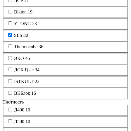
ЛСР
21
Bikton
19
YTONG
23
SLS
30
Thermocube
36
ЭКО
46
ДСК Грас
34
ISTKULT
22
ВКБлок
16
Плотность
Д400
10
Д500
10