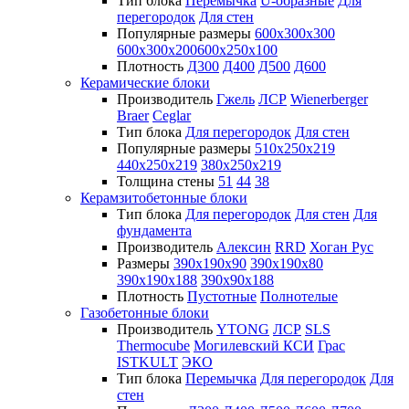
Тип блока
Перемычка
U-образные
Для
перегородок
Для стен
Популярные размеры
600х300х300
600х300х200
600х250х100
Плотность
Д300
Д400
Д500
Д600
Керамические блоки
Производитель
Гжель
ЛСР
Wienerberger
Braer
Ceglar
Тип блока
Для перегородок
Для стен
Популярные размеры
510х250х219
440х250х219
380х250х219
Толщина стены
51
44
38
Керамзитобетонные блоки
Тип блока
Для перегородок
Для стен
Для
фундамента
Производитель
Алексин
RRD
Хоган Рус
Размеры
390х190х90
390х190х80
390х190х188
390х90х188
Плотность
Пустотные
Полнотелые
Газобетонные блоки
Производитель
YTONG
ЛСР
SLS
Thermocube
Могилевский КСИ
Грас
ISTKULT
ЭКО
Тип блока
Перемычка
Для перегородок
Для
стен