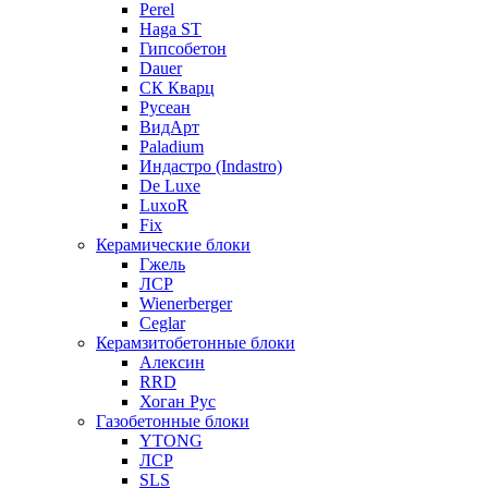
Perel
Haga ST
Гипсобетон
Dauer
СК Кварц
Русеан
ВидАрт
Paladium
Индастро (Indastro)
De Luxe
LuxoR
Fix
Керамические блоки
Гжель
ЛСР
Wienerberger
Ceglar
Керамзитобетонные блоки
Алексин
RRD
Хоган Рус
Газобетонные блоки
YTONG
ЛСР
SLS