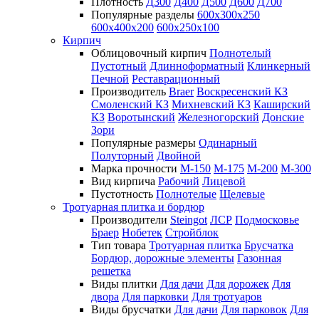
Плотность
Д300
Д400
Д500
Д600
Д700
Популярные разделы
600х300х250
600х400х200
600х250х100
Кирпич
Облицовочный кирпич
Полнотелый
Пустотный
Длинноформатный
Клинкерный
Печной
Реставрационный
Производитель
Braer
Воскресенский КЗ
Смоленский КЗ
Михневский КЗ
Каширский
КЗ
Воротынский
Железногорский
Донские
Зори
Популярные размеры
Одинарный
Полуторный
Двойной
Марка прочности
М-150
М-175
М-200
М-300
Вид кирпича
Рабочий
Лицевой
Пустотность
Полнотелые
Щелевые
Тротуарная плитка и бордюр
Производители
Steingot
ЛСР
Подмосковье
Браер
Нобетек
Стройблок
Тип товара
Тротуарная плитка
Брусчатка
Бордюр, дорожные элементы
Газонная
решетка
Виды плитки
Для дачи
Для дорожек
Для
двора
Для парковки
Для тротуаров
Виды брусчатки
Для дачи
Для парковок
Для