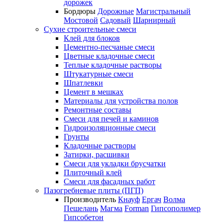
дорожек
Бордюры
Дорожные
Магистральный
Мостовой
Садовый
Шарнирный
Сухие строительные смеси
Клей для блоков
Цементно-песчаные смеси
Цветные кладочные смеси
Теплые кладочные растворы
Штукатурные смеси
Шпатлевки
Цемент в мешках
Материалы для устройства полов
Ремонтные составы
Смеси для печей и каминов
Гидроизоляционные смеси
Грунты
Кладочные растворы
Затирки, расшивки
Смеси для укладки брусчатки
Плиточный клей
Смеси для фасадных работ
Пазогребневые плиты (ПГП)
Производитель
Кнауф
Ергач
Волма
Пешелань
Магма
Forman
Гипсополимер
Гипсобетон