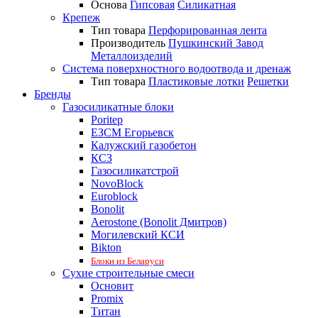
Основа
Гипсовая
Силикатная
Крепеж
Тип товара
Перфорированная лента
Производитель
Пушкинский Завод
Металлоизделий
Система поверхностного водоотвода и дренаж
Тип товара
Пластиковые лотки
Решетки
Бренды
Газосиликатные блоки
Poritep
ЕЗСМ Егорьевск
Калужский газобетон
КСЗ
Газосиликатстрой
NovoBlock
Euroblock
Bonolit
Aerostone (Bonolit Дмитров)
Могилевский КСИ
Bikton
Блоки из Беларуси
Сухие строительные смеси
Основит
Promix
Титан