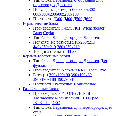
Тип блока
Перемычка
U-образные
Для
перегородок
Для стен
Популярные размеры
600х300х300
600х300х200
600х250х100
Плотность
Д300
Д400
Д500
Д600
Керамические блоки
Производитель
Гжель
ЛСР
Wienerberger
Braer
Ceglar
Тип блока
Для перегородок
Для стен
Популярные размеры
510х250х219
440х250х219
380х250х219
Толщина стены
51
44
38
Керамзитобетонные блоки
Тип блока
Для перегородок
Для стен
Для
фундамента
Производитель
Алексин
RRD
Хоган Рус
Размеры
390х190х90
390х190х80
390х190х188
390х90х188
Плотность
Пустотные
Полнотелые
Газобетонные блоки
Производитель
YTONG
ЛСР
SLS
Thermocube
Могилевский КСИ
Грас
ISTKULT
ЭКО
Тип блока
Перемычка
Для перегородок
Для
стен