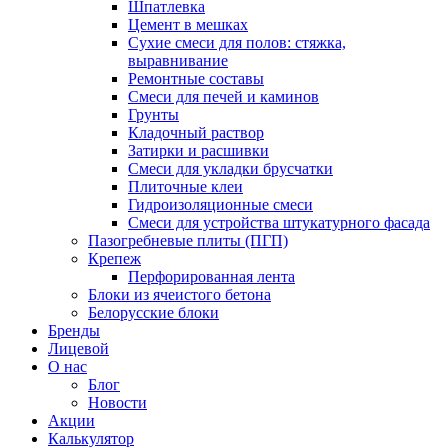
Шпатлевка
Цемент в мешках
Сухие смеси для полов: стяжка,
выравнивание
Ремонтные составы
Смеси для печей и каминов
Грунты
Кладочный раствор
Затирки и расшивки
Смеси для укладки брусчатки
Плиточные клеи
Гидроизоляционные смеси
Смеси для устройства штукатурного фасада
Пазогребневые плиты (ПГП)
Крепеж
Перфорированная лента
Блоки из ячеистого бетона
Белорусские блоки
Бренды
Лицевой
О нас
Блог
Новости
Акции
Калькулятор