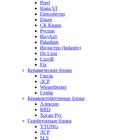
Perel
Haga ST
Гипсобетон
Dauer
СК Кварц
Русеан
ВидАрт
Paladium
Индастро (Indastro)
De Luxe
LuxoR
Fix
Керамические блоки
Гжель
ЛСР
Wienerberger
Ceglar
Керамзитобетонные блоки
Алексин
RRD
Хоган Рус
Газобетонные блоки
YTONG
ЛСР
SLS