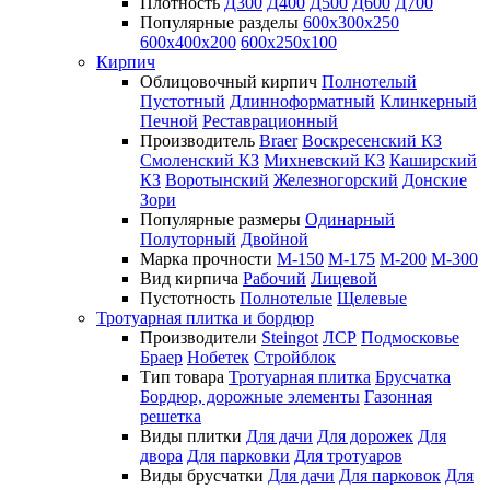
Плотность
Д300
Д400
Д500
Д600
Д700
Популярные разделы
600х300х250
600х400х200
600х250х100
Кирпич
Облицовочный кирпич
Полнотелый
Пустотный
Длинноформатный
Клинкерный
Печной
Реставрационный
Производитель
Braer
Воскресенский КЗ
Смоленский КЗ
Михневский КЗ
Каширский
КЗ
Воротынский
Железногорский
Донские
Зори
Популярные размеры
Одинарный
Полуторный
Двойной
Марка прочности
М-150
М-175
М-200
М-300
Вид кирпича
Рабочий
Лицевой
Пустотность
Полнотелые
Щелевые
Тротуарная плитка и бордюр
Производители
Steingot
ЛСР
Подмосковье
Браер
Нобетек
Стройблок
Тип товара
Тротуарная плитка
Брусчатка
Бордюр, дорожные элементы
Газонная
решетка
Виды плитки
Для дачи
Для дорожек
Для
двора
Для парковки
Для тротуаров
Виды брусчатки
Для дачи
Для парковок
Для