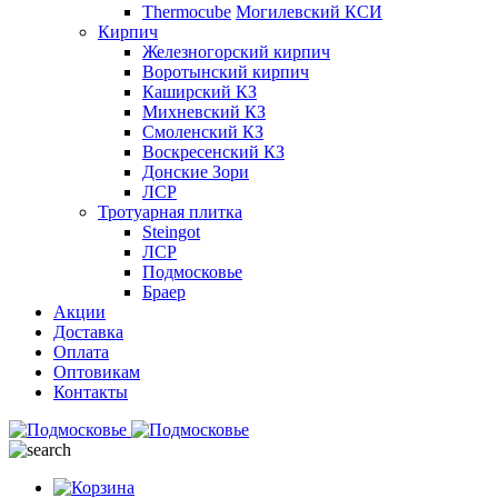
Thermocube
Могилевский КСИ
Кирпич
Железногорский кирпич
Воротынский кирпич
Каширский КЗ
Михневский КЗ
Смоленский КЗ
Воскресенский КЗ
Донские Зори
ЛСР
Тротуарная плитка
Steingot
ЛСР
Подмосковье
Браер
Акции
Доставка
Оплата
Оптовикам
Контакты