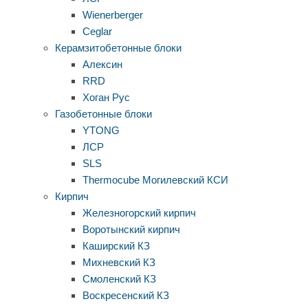
Wienerberger
Ceglar
Керамзитобетонные блоки
Алексин
RRD
Хоган Рус
Газобетонные блоки
YTONG
ЛСР
SLS
Thermocube
Могилевский КСИ
Кирпич
Железногорский кирпич
Воротынский кирпич
Каширский КЗ
Михневский КЗ
Смоленский КЗ
Воскресенский КЗ