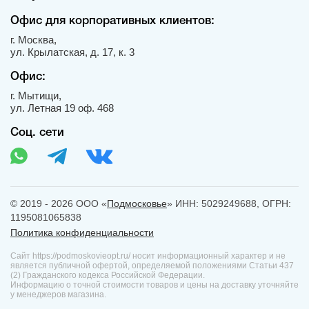
Офис для корпоративных клиентов:
г. Москва,
ул. Крылатская, д. 17, к. 3
Офис:
г. Мытищи,
ул. Летная 19 оф. 468
Соц. сети
© 2019 - 2026 ООО «
Подмосковье
» ИНН: 5029249688, ОГРН:
1195081065838
Политика конфиденциальности
Сайт https://podmoskovieopt.ru/ носит информационный характер и не
является публичной офертой, определяемой положениями Статьи 437
(2) Гражданского кодекса Российской Федерации.
Информацию о точной стоимости товаров и цены на доставку уточняйте
у менеджеров магазина.