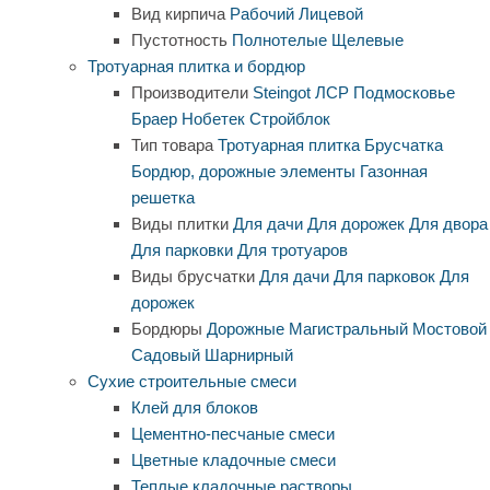
Вид кирпича
Рабочий
Лицевой
Пустотность
Полнотелые
Щелевые
Тротуарная плитка и бордюр
Производители
Steingot
ЛСР
Подмосковье
Браер
Нобетек
Стройблок
Тип товара
Тротуарная плитка
Брусчатка
Бордюр, дорожные элементы
Газонная
решетка
Виды плитки
Для дачи
Для дорожек
Для двора
Для парковки
Для тротуаров
Виды брусчатки
Для дачи
Для парковок
Для
дорожек
Бордюры
Дорожные
Магистральный
Мостовой
Садовый
Шарнирный
Сухие строительные смеси
Клей для блоков
Цементно-песчаные смеси
Цветные кладочные смеси
Теплые кладочные растворы