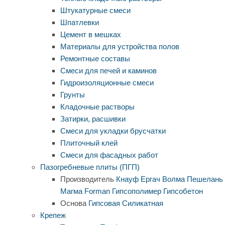
Штукатурные смеси
Шпатлевки
Цемент в мешках
Материалы для устройства полов
Ремонтные составы
Смеси для печей и каминов
Гидроизоляционные смеси
Грунты
Кладочные растворы
Затирки, расшивки
Смеси для укладки брусчатки
Плиточный клей
Смеси для фасадных работ
Пазогребневые плиты (ПГП)
Производитель
Кнауф
Ергач
Волма
Пешелань
Магма
Forman
Гипсополимер
Гипсобетон
Основа
Гипсовая
Силикатная
Крепеж