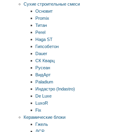
Сухие строительные смеси
Основит
Promix
Титан
Perel
Haga ST
Гипсобетон
Dauer
СК Кварц
Русеан
ВидАрт
Paladium
Индастро (Indastro)
De Luxe
LuxoR
Fix
Керамические блоки
Гжель
ЛСР