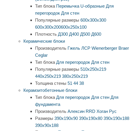
Тип блока
Перемычка
U-образные
Для
перегородок
Для стен
Популярные размеры
600х300х300
600х300х200
600х250х100
Плотность
Д300
Д400
Д500
Д600
Керамические блоки
Производитель
Гжель
ЛСР
Wienerberger
Braer
Ceglar
Тип блока
Для перегородок
Для стен
Популярные размеры
510х250х219
440х250х219
380х250х219
Толщина стены
51
44
38
Керамзитобетонные блоки
Тип блока
Для перегородок
Для стен
Для
фундамента
Производитель
Алексин
RRD
Хоган Рус
Размеры
390х190х90
390х190х80
390х190х188
390х90х188