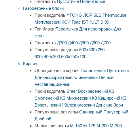
Плотность
Пустотные
Полнотелые
Газобетонные блоки
Производитель
YTONG
ЛСР
SLS
Thermocube
Могилевский КСИ
Грас
ISTKULT
ЭКО
Тип блока
Перемычка
Для перегородок
Для
стен
Плотность
Д300
Д400
Д500
Д600
Д700
Популярные разделы
600х300х250
600х400х200
600х250х100
Кирпич
Облицовочный кирпич
Полнотелый
Пустотный
Длинноформатный
Клинкерный
Печной
Реставрационный
Производитель
Braer
Воскресенский КЗ
Смоленский КЗ
Михневский КЗ
Каширский КЗ
Воротынский
Железногорский
Донские Зори
Популярные размеры
Одинарный
Полуторный
Двойной
Марка прочности
М-150
М-175
М-200
М-300