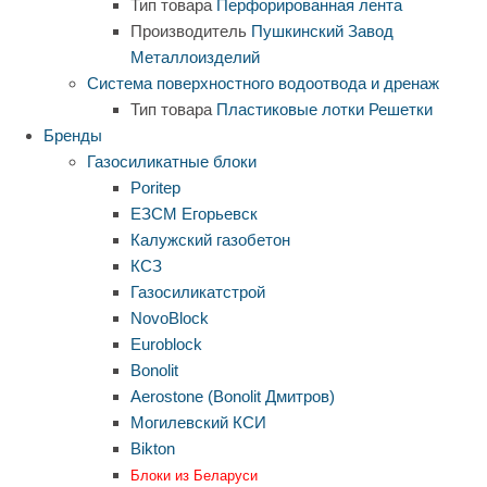
Тип товара
Перфорированная лента
Производитель
Пушкинский Завод
Металлоизделий
Система поверхностного водоотвода и дренаж
Тип товара
Пластиковые лотки
Решетки
Бренды
Газосиликатные блоки
Poritep
ЕЗСМ Егорьевск
Калужский газобетон
КСЗ
Газосиликатстрой
NovoBlock
Euroblock
Bonolit
Aerostone (Bonolit Дмитров)
Могилевский КСИ
Bikton
Блоки из Беларуси