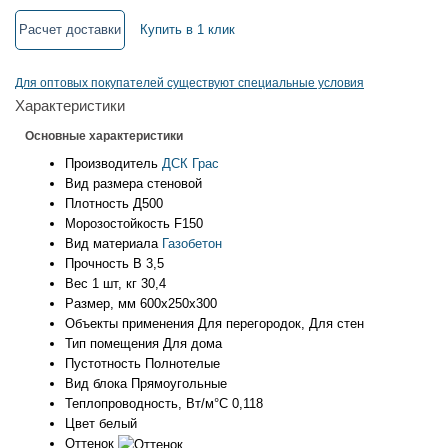
Расчет доставки
Купить в 1 клик
Для оптовых покупателей существуют специальные условия
Характеристики
Основные характеристики
Производитель
ДСК Грас
Вид размера
стеновой
Плотность
Д500
Морозостойкость
F150
Вид материала
Газобетон
Прочность
B 3,5
Вес 1 шт, кг
30,4
Размер, мм
600х250х300
Объекты применения
Для перегородок, Для стен
Тип помещения
Для дома
Пустотность
Полнотелые
Вид блока
Прямоугольные
Теплопроводность, Вт/м°С
0,118
Цвет
белый
Оттенок