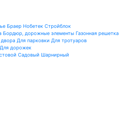
ье
Браер
Нобетек
Стройблок
а
Бордюр, дорожные элементы
Газонная решетка
 двора
Для парковки
Для тротуаров
Для дорожек
стовой
Садовый
Шарнирный