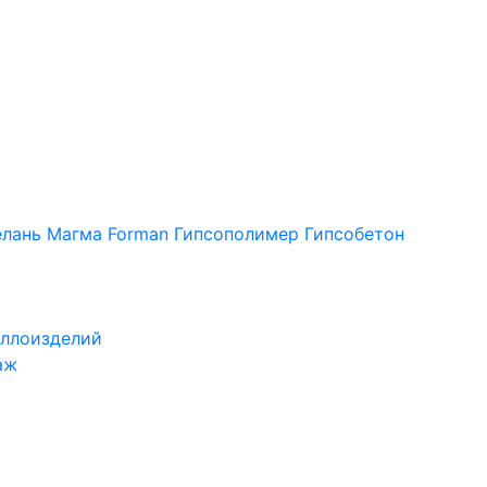
лань
Магма
Forman
Гипсополимер
Гипсобетон
ллоизделий
аж