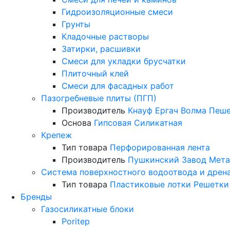
Гидроизоляционные смеси
Грунты
Кладочные растворы
Затирки, расшивки
Смеси для укладки брусчатки
Плиточный клей
Смеси для фасадных работ
Пазогребневые плиты (ПГП)
Производитель
Кнауф
Ергач
Волма
Пеше
Основа
Гипсовая
Силикатная
Крепеж
Тип товара
Перфорированная лента
Производитель
Пушкинский Завод Мета
Система поверхностного водоотвода и дрен
Тип товара
Пластиковые лотки
Решетки
Бренды
Газосиликатные блоки
Poritep