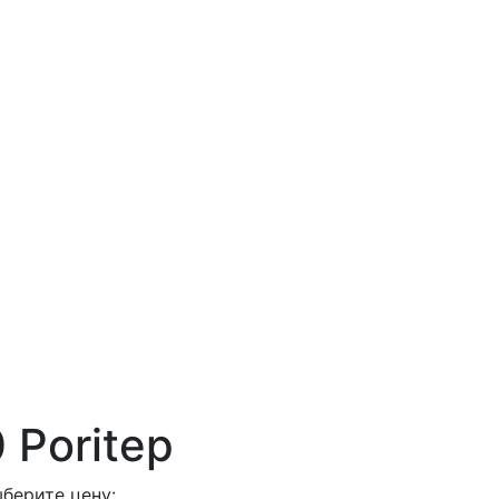
 Poritep
берите цену: