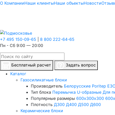
О Компании
Наши клиенты
Наши объекты
Новости
Отзыв
+7 495 150-09-65
|
8 800 222-64-65
Пн - Сб 9:00 — 20:00
Бесплатный расчет
Задать вопрос
Каталог
Газосиликатные блоки
Производитель
Белорусские
Poritep
ЕЗС
Тип блока
Перемычка
U-образные
Для п
Популярные размеры
600х300х300
600
Плотность
Д300
Д400
Д500
Д600
Керамические блоки