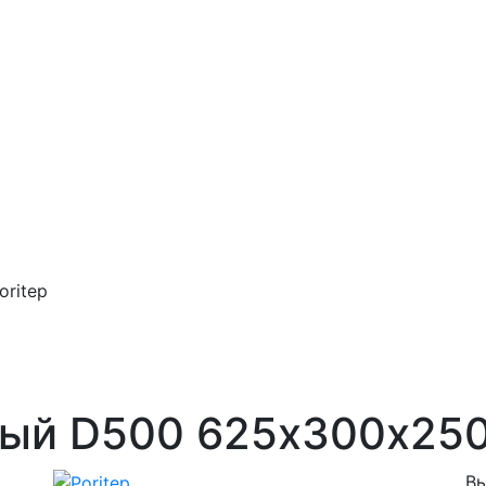
ritep
ный D500 625х300х250
Вы