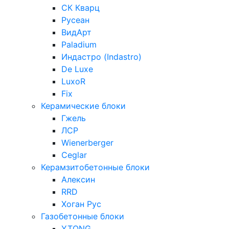
СК Кварц
Русеан
ВидАрт
Paladium
Индастро (Indastro)
De Luxe
LuxoR
Fix
Керамические блоки
Гжель
ЛСР
Wienerberger
Ceglar
Керамзитобетонные блоки
Алексин
RRD
Хоган Рус
Газобетонные блоки
YTONG