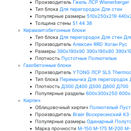
Производитель
Гжель
ЛСР
Wienerberger
Тип блока
Для перегородок
Для стен
Популярные размеры
510х250х219
440х
Толщина стены
51
44
38
Керамзитобетонные блоки
Тип блока
Для перегородок
Для стен
Дл
Производитель
Алексин
RRD
Хоган Рус
Размеры
390х190х90
390х190х80
390х1
Плотность
Пустотные
Полнотелые
Газобетонные блоки
Производитель
YTONG
ЛСР
SLS
Thermo
Тип блока
Перемычка
Для перегородок
Плотность
Д300
Д400
Д500
Д600
Д700
Популярные разделы
600х300х250
600х
Кирпич
Облицовочный кирпич
Полнотелый
Пус
Производитель
Braer
Воскресенский КЗ
Популярные размеры
Одинарный
Полут
Марка прочности
М-150
М-175
М-200
М-