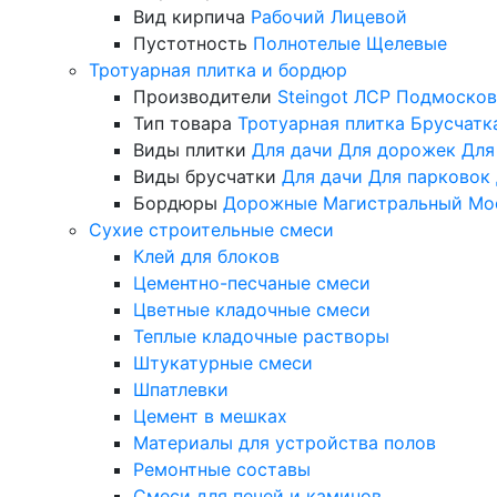
Вид кирпича
Рабочий
Лицевой
Пустотность
Полнотелые
Щелевые
Тротуарная плитка и бордюр
Производители
Steingot
ЛСР
Подмосков
Тип товара
Тротуарная плитка
Брусчатк
Виды плитки
Для дачи
Для дорожек
Для
Виды брусчатки
Для дачи
Для парковок
Бордюры
Дорожные
Магистральный
Мо
Сухие строительные смеси
Клей для блоков
Цементно-песчаные смеси
Цветные кладочные смеси
Теплые кладочные растворы
Штукатурные смеси
Шпатлевки
Цемент в мешках
Материалы для устройства полов
Ремонтные составы
Смеси для печей и каминов