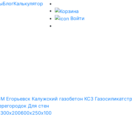
ы
Блог
Калькулятор
Войти
М Егорьевск
Калужский газобетон
КСЗ
Газосиликатст
ерегородок
Для стен
х300х200
600х250х100