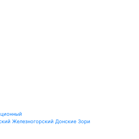
ационный
ский
Железногорский
Донские Зори