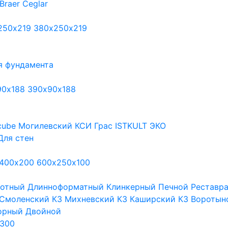
Braer
Ceglar
250х219
380х250х219
я фундамента
90х188
390х90х188
cube
Могилевский КСИ
Грас
ISTKULT
ЭКО
Для стен
400х200
600х250х100
тотный
Длинноформатный
Клинкерный
Печной
Реставр
Смоленский КЗ
Михневский КЗ
Каширский КЗ
Воротын
орный
Двойной
300