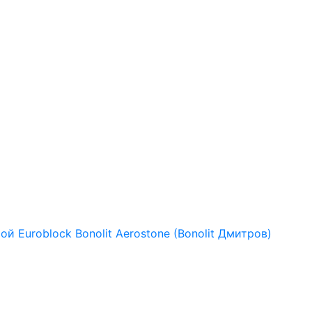
рой
Euroblock
Bonolit
Aerostone (Bonolit Дмитров)