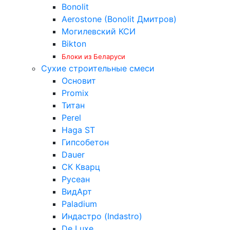
Bonolit
Aerostone (Bonolit Дмитров)
Могилевский КСИ
Bikton
Блоки из Беларуси
Сухие строительные смеси
Основит
Promix
Титан
Perel
Haga ST
Гипсобетон
Dauer
СК Кварц
Русеан
ВидАрт
Paladium
Индастро (Indastro)
De Luxe