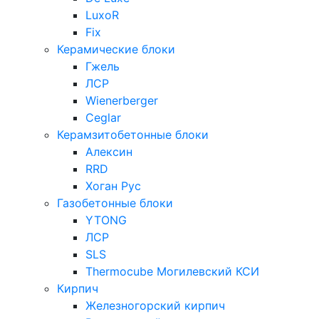
LuxoR
Fix
Керамические блоки
Гжель
ЛСР
Wienerberger
Ceglar
Керамзитобетонные блоки
Алексин
RRD
Хоган Рус
Газобетонные блоки
YTONG
ЛСР
SLS
Thermocube
Могилевский КСИ
Кирпич
Железногорский кирпич