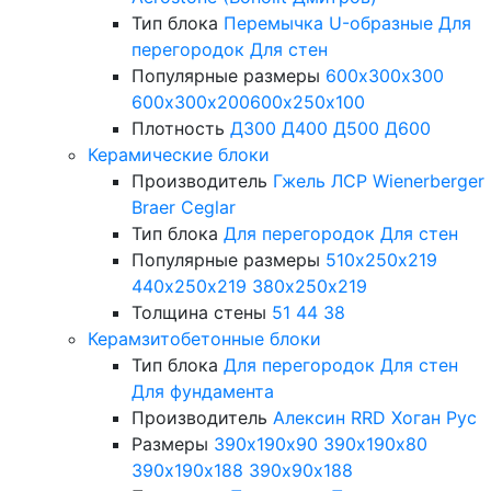
Тип блока
Перемычка
U-образные
Для
перегородок
Для стен
Популярные размеры
600х300х300
600х300х200
600х250х100
Плотность
Д300
Д400
Д500
Д600
Керамические блоки
Производитель
Гжель
ЛСР
Wienerberger
Braer
Ceglar
Тип блока
Для перегородок
Для стен
Популярные размеры
510х250х219
440х250х219
380х250х219
Толщина стены
51
44
38
Керамзитобетонные блоки
Тип блока
Для перегородок
Для стен
Для фундамента
Производитель
Алексин
RRD
Хоган Рус
Размеры
390х190х90
390х190х80
390х190х188
390х90х188