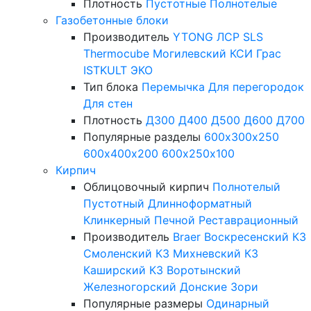
Плотность
Пустотные
Полнотелые
Газобетонные блоки
Производитель
YTONG
ЛСР
SLS
Thermocube
Могилевский КСИ
Грас
ISTKULT
ЭКО
Тип блока
Перемычка
Для перегородок
Для стен
Плотность
Д300
Д400
Д500
Д600
Д700
Популярные разделы
600х300х250
600х400х200
600х250х100
Кирпич
Облицовочный кирпич
Полнотелый
Пустотный
Длинноформатный
Клинкерный
Печной
Реставрационный
Производитель
Braer
Воскресенский КЗ
Смоленский КЗ
Михневский КЗ
Каширский КЗ
Воротынский
Железногорский
Донские Зори
Популярные размеры
Одинарный