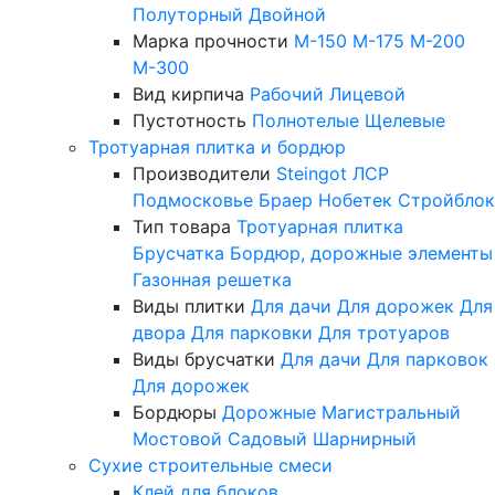
Полуторный
Двойной
Марка прочности
М-150
М-175
М-200
М-300
Вид кирпича
Рабочий
Лицевой
Пустотность
Полнотелые
Щелевые
Тротуарная плитка и бордюр
Производители
Steingot
ЛСР
Подмосковье
Браер
Нобетек
Стройблок
Тип товара
Тротуарная плитка
Брусчатка
Бордюр, дорожные элементы
Газонная решетка
Виды плитки
Для дачи
Для дорожек
Для
двора
Для парковки
Для тротуаров
Виды брусчатки
Для дачи
Для парковок
Для дорожек
Бордюры
Дорожные
Магистральный
Мостовой
Садовый
Шарнирный
Сухие строительные смеси
Клей для блоков