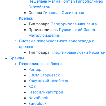
Пешелань
Магма
Forman
Гипсополимер
Гипсобетон
Основа
Гипсовая
Силикатная
Крепеж
Тип товара
Перфорированная лента
Производитель
Пушкинский Завод
Металлоизделий
Система поверхностного водоотвода и
дренаж
Тип товара
Пластиковые лотки
Решетки
Бренды
Газосиликатные блоки
Poritep
ЕЗСМ Егорьевск
Калужский газобетон
КСЗ
Газосиликатстрой
NovoBlock
Euroblock