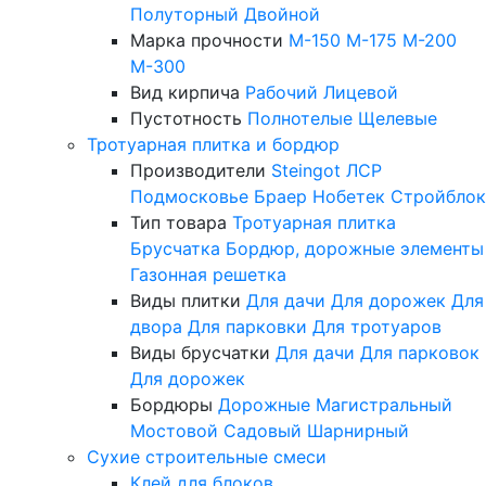
Полуторный
Двойной
Марка прочности
М-150
М-175
М-200
М-300
Вид кирпича
Рабочий
Лицевой
Пустотность
Полнотелые
Щелевые
Тротуарная плитка и бордюр
Производители
Steingot
ЛСР
Подмосковье
Браер
Нобетек
Стройблок
Тип товара
Тротуарная плитка
Брусчатка
Бордюр, дорожные элементы
Газонная решетка
Виды плитки
Для дачи
Для дорожек
Для
двора
Для парковки
Для тротуаров
Виды брусчатки
Для дачи
Для парковок
Для дорожек
Бордюры
Дорожные
Магистральный
Мостовой
Садовый
Шарнирный
Сухие строительные смеси
Клей для блоков