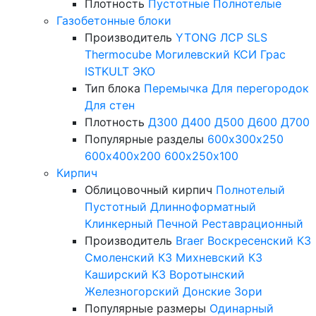
Плотность
Пустотные
Полнотелые
Газобетонные блоки
Производитель
YTONG
ЛСР
SLS
Thermocube
Могилевский КСИ
Грас
ISTKULT
ЭКО
Тип блока
Перемычка
Для перегородок
Для стен
Плотность
Д300
Д400
Д500
Д600
Д700
Популярные разделы
600х300х250
600х400х200
600х250х100
Кирпич
Облицовочный кирпич
Полнотелый
Пустотный
Длинноформатный
Клинкерный
Печной
Реставрационный
Производитель
Braer
Воскресенский КЗ
Смоленский КЗ
Михневский КЗ
Каширский КЗ
Воротынский
Железногорский
Донские Зори
Популярные размеры
Одинарный