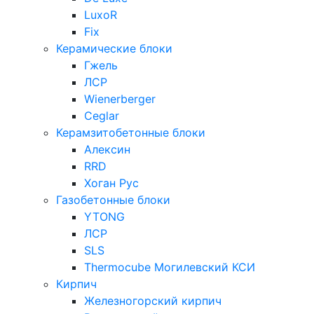
LuxoR
Fix
Керамические блоки
Гжель
ЛСР
Wienerberger
Ceglar
Керамзитобетонные блоки
Алексин
RRD
Хоган Рус
Газобетонные блоки
YTONG
ЛСР
SLS
Thermocube
Могилевский КСИ
Кирпич
Железногорский кирпич