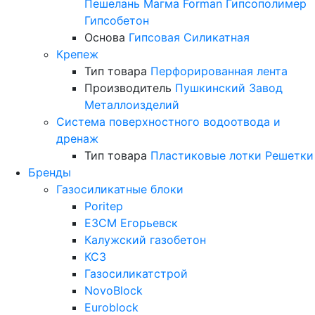
Пешелань
Магма
Forman
Гипсополимер
Гипсобетон
Основа
Гипсовая
Силикатная
Крепеж
Тип товара
Перфорированная лента
Производитель
Пушкинский Завод
Металлоизделий
Система поверхностного водоотвода и
дренаж
Тип товара
Пластиковые лотки
Решетки
Бренды
Газосиликатные блоки
Poritep
ЕЗСМ Егорьевск
Калужский газобетон
КСЗ
Газосиликатстрой
NovoBlock
Euroblock