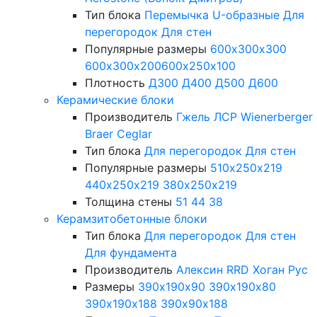
Тип блока
Перемычка
U-образные
Для
перегородок
Для стен
Популярные размеры
600х300х300
600х300х200
600х250х100
Плотность
Д300
Д400
Д500
Д600
Керамические блоки
Производитель
Гжель
ЛСР
Wienerberger
Braer
Ceglar
Тип блока
Для перегородок
Для стен
Популярные размеры
510х250х219
440х250х219
380х250х219
Толщина стены
51
44
38
Керамзитобетонные блоки
Тип блока
Для перегородок
Для стен
Для фундамента
Производитель
Алексин
RRD
Хоган Рус
Размеры
390х190х90
390х190х80
390х190х188
390х90х188