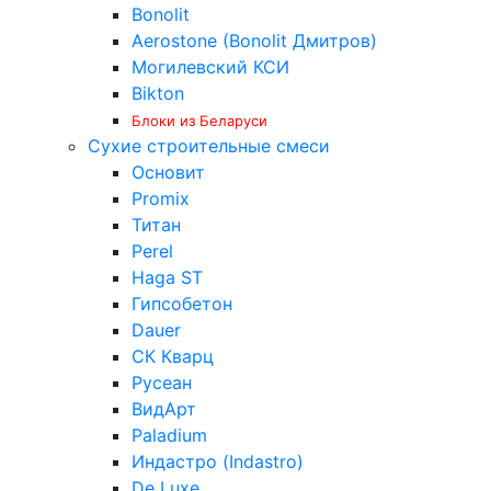
Bonolit
Aerostone (Bonolit Дмитров)
Могилевский КСИ
Bikton
Блоки из Беларуси
Сухие строительные смеси
Основит
Promix
Титан
Perel
Haga ST
Гипсобетон
Dauer
СК Кварц
Русеан
ВидАрт
Paladium
Индастро (Indastro)
De Luxe