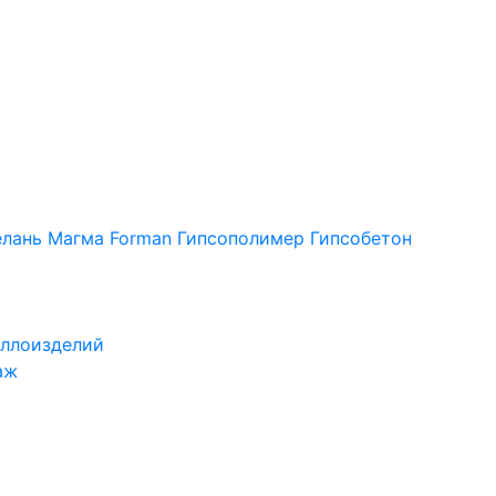
лань
Магма
Forman
Гипсополимер
Гипсобетон
ллоизделий
аж