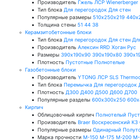
Производитель
Гжель
ЛСР
Wienerberger
Тип блока
Для перегородок
Для стен
Популярные размеры
510х250х219
440х
Толщина стены
51
44
38
Керамзитобетонные блоки
Тип блока
Для перегородок
Для стен
Дл
Производитель
Алексин
RRD
Хоган Рус
Размеры
390х190х90
390х190х80
390х1
Плотность
Пустотные
Полнотелые
Газобетонные блоки
Производитель
YTONG
ЛСР
SLS
Thermo
Тип блока
Перемычка
Для перегородок
Плотность
Д300
Д400
Д500
Д600
Д700
Популярные разделы
600х300х250
600х
Кирпич
Облицовочный кирпич
Полнотелый
Пус
Производитель
Braer
Воскресенский КЗ
Популярные размеры
Одинарный
Полут
Марка прочности
М-150
М-175
М-200
М-