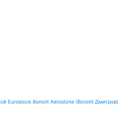
рой
Euroblock
Bonolit
Aerostone (Bonolit Дмитров)