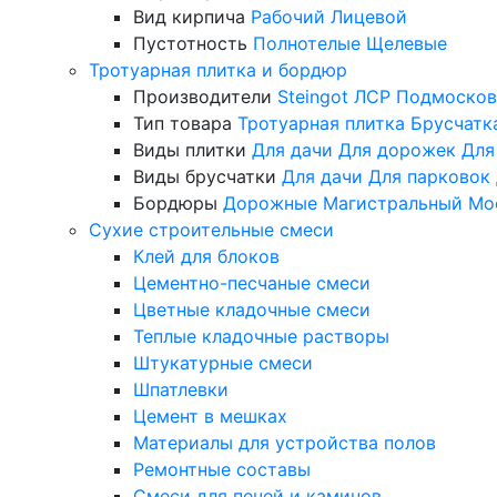
Вид кирпича
Рабочий
Лицевой
Пустотность
Полнотелые
Щелевые
Тротуарная плитка и бордюр
Производители
Steingot
ЛСР
Подмосков
Тип товара
Тротуарная плитка
Брусчатк
Виды плитки
Для дачи
Для дорожек
Для
Виды брусчатки
Для дачи
Для парковок
Бордюры
Дорожные
Магистральный
Мо
Сухие строительные смеси
Клей для блоков
Цементно-песчаные смеси
Цветные кладочные смеси
Теплые кладочные растворы
Штукатурные смеси
Шпатлевки
Цемент в мешках
Материалы для устройства полов
Ремонтные составы
Смеси для печей и каминов