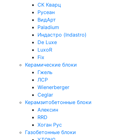
СК Кварц
Русеан
ВидАрт
Paladium
Индастро (Indastro)
De Luxe
LuxoR
Fix
Керамические блоки
Гжель
ЛСР
Wienerberger
Ceglar
Керамзитобетонные блоки
Алексин
RRD
Хоган Рус
Газобетонные блоки
YTONG