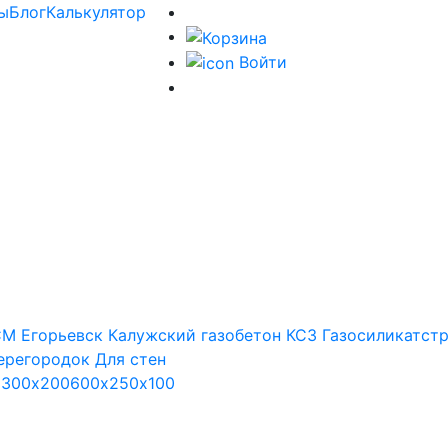
ы
Блог
Калькулятор
Войти
М Егорьевск
Калужский газобетон
КСЗ
Газосиликатст
ерегородок
Для стен
х300х200
600х250х100