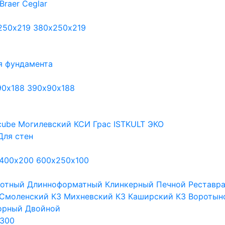
Braer
Ceglar
250х219
380х250х219
я фундамента
90х188
390х90х188
cube
Могилевский КСИ
Грас
ISTKULT
ЭКО
Для стен
400х200
600х250х100
тотный
Длинноформатный
Клинкерный
Печной
Реставр
Смоленский КЗ
Михневский КЗ
Каширский КЗ
Воротын
орный
Двойной
300