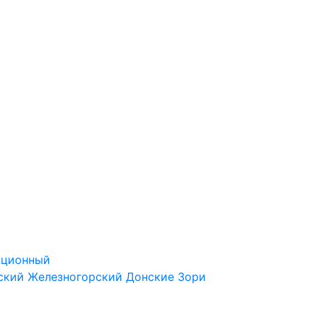
ационный
ский
Железногорский
Донские Зори