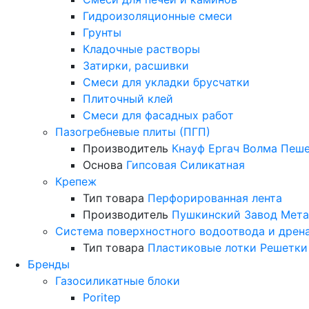
Гидроизоляционные смеси
Грунты
Кладочные растворы
Затирки, расшивки
Смеси для укладки брусчатки
Плиточный клей
Смеси для фасадных работ
Пазогребневые плиты (ПГП)
Производитель
Кнауф
Ергач
Волма
Пеше
Основа
Гипсовая
Силикатная
Крепеж
Тип товара
Перфорированная лента
Производитель
Пушкинский Завод Мета
Система поверхностного водоотвода и дрен
Тип товара
Пластиковые лотки
Решетки
Бренды
Газосиликатные блоки
Poritep