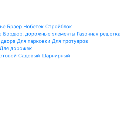
ье
Браер
Нобетек
Стройблок
а
Бордюр, дорожные элементы
Газонная решетка
 двора
Для парковки
Для тротуаров
Для дорожек
стовой
Садовый
Шарнирный