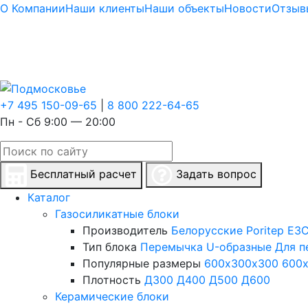
О Компании
Наши клиенты
Наши объекты
Новости
Отзыв
+7 495 150-09-65
|
8 800 222-64-65
Пн - Сб 9:00 — 20:00
Бесплатный расчет
Задать вопрос
Каталог
Газосиликатные блоки
Производитель
Белорусские
Poritep
ЕЗС
Тип блока
Перемычка
U-образные
Для п
Популярные размеры
600х300х300
600
Плотность
Д300
Д400
Д500
Д600
Керамические блоки