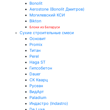
Bonolit
Aerostone (Bonolit Дмитров)
Могилевский КСИ
Bikton
Блоки из Беларуси
Сухие строительные смеси
Основит
Promix
Титан
Perel
Haga ST
Гипсобетон
Dauer
СК Кварц
Русеан
ВидАрт
Paladium
Индастро (Indastro)
De Luxe