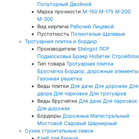
Полуторный
Двойной
Марка прочности
М-150
М-175
М-200
М-300
Вид кирпича
Рабочий
Лицевой
Пустотность
Полнотелые
Щелевые
Тротуарная плитка и бордюр
Производители
Steingot
ЛСР
Подмосковье
Браер
Нобетек
Стройблок
Тип товара
Тротуарная плитка
Брусчатка
Бордюр, дорожные элементы
Газонная решетка
Виды плитки
Для дачи
Для дорожек
Для
двора
Для парковки
Для тротуаров
Виды брусчатки
Для дачи
Для парковок
Для дорожек
Бордюры
Дорожные
Магистральный
Мостовой
Садовый
Шарнирный
Сухие строительные смеси
Клей для блоков