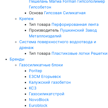
Пешелань
Магма
Forman
Гипсополимер
Гипсобетон
Основа
Гипсовая
Силикатная
Крепеж
Тип товара
Перфорированная лента
Производитель
Пушкинский Завод
Металлоизделий
Система поверхностного водоотвода и
дренаж
Тип товара
Пластиковые лотки
Решетки
Бренды
Газосиликатные блоки
Poritep
ЕЗСМ Егорьевск
Калужский газобетон
КСЗ
Газосиликатстрой
NovoBlock
Euroblock