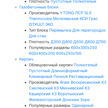
Плотность
Пустотные
Полнотелые
Газобетонные блоки
Производитель
YTONG
ЛСР
SLS
Thermocube
Могилевский КСИ
Грас
ISTKULT
ЭКО
Тип блока
Перемычка
Для перегородок
Для стен
Плотность
Д300
Д400
Д500
Д600
Д700
Популярные разделы
600х300х250
600х400х200
600х250х100
Кирпич
Облицовочный кирпич
Полнотелый
Пустотный
Длинноформатный
Клинкерный
Печной
Реставрационный
Производитель
Braer
Воскресенский КЗ
Смоленский КЗ
Михневский КЗ
Каширский КЗ
Воротынский
Железногорский
Донские Зори
Популярные размеры
Одинарный