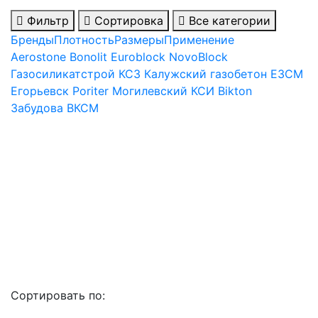
Фильтр
Сортировка
Все категории
Бренды
Плотность
Размеры
Применение
Aerostone
Bonolit
Euroblock
NovoBlock
Газосиликатстрой
КСЗ
Калужский газобетон
ЕЗСМ
Егорьевск
Poriter
Могилевский КСИ
Bikton
Забудова
ВКСМ
Сортировать по: