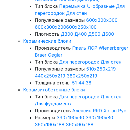
Тип блока
Перемычка
U-образные
Для
перегородок
Для стен
Популярные размеры
600х300х300
600х300х200
600х250х100
Плотность
Д300
Д400
Д500
Д600
Керамические блоки
Производитель
Гжель
ЛСР
Wienerberger
Braer
Ceglar
Тип блока
Для перегородок
Для стен
Популярные размеры
510х250х219
440х250х219
380х250х219
Толщина стены
51
44
38
Керамзитобетонные блоки
Тип блока
Для перегородок
Для стен
Для фундамента
Производитель
Алексин
RRD
Хоган Рус
Размеры
390х190х90
390х190х80
390х190х188
390х90х188