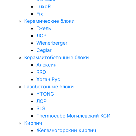
LuxoR
Fix
Керамические блоки
Гжель
ЛСР
Wienerberger
Ceglar
Керамзитобетонные блоки
Алексин
RRD
Хоган Рус
Газобетонные блоки
YTONG
ЛСР
SLS
Thermocube
Могилевский КСИ
Кирпич
Железногорский кирпич