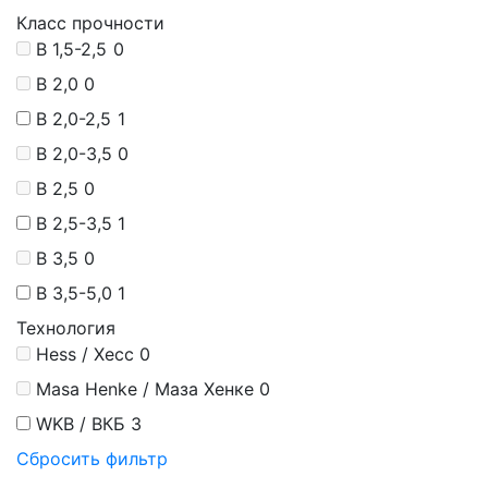
Класс прочности
B 1,5-2,5
0
B 2,0
0
B 2,0-2,5
1
B 2,0-3,5
0
B 2,5
0
B 2,5-3,5
1
B 3,5
0
B 3,5-5,0
1
Технология
Hess / Хесс
0
Masa Henke / Маза Хенке
0
WKB / ВКБ
3
Сбросить фильтр