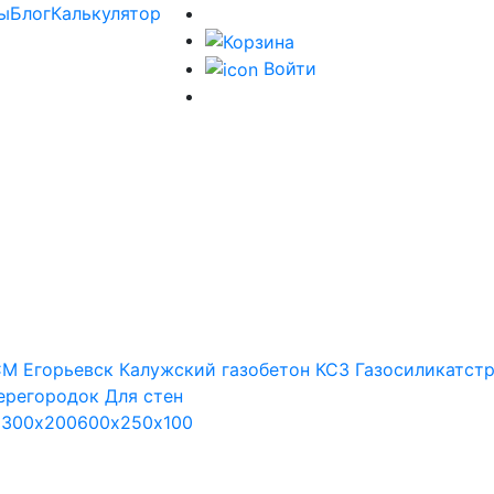
ы
Блог
Калькулятор
Войти
М Егорьевск
Калужский газобетон
КСЗ
Газосиликатст
ерегородок
Для стен
х300х200
600х250х100