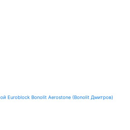
рой
Euroblock
Bonolit
Aerostone (Bonolit Дмитров)