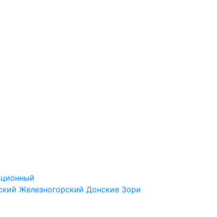
ационный
ский
Железногорский
Донские Зори