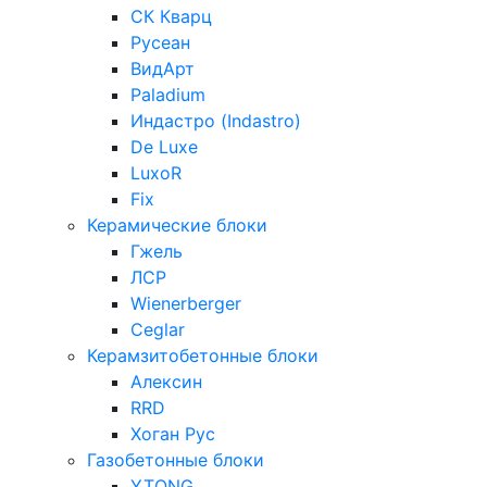
СК Кварц
Русеан
ВидАрт
Paladium
Индастро (Indastro)
De Luxe
LuxoR
Fix
Керамические блоки
Гжель
ЛСР
Wienerberger
Ceglar
Керамзитобетонные блоки
Алексин
RRD
Хоган Рус
Газобетонные блоки
YTONG