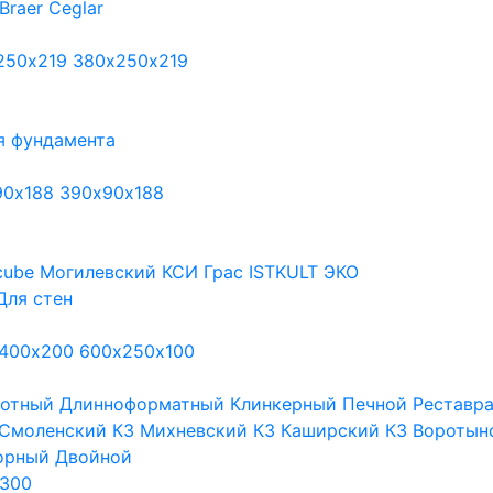
Braer
Ceglar
250х219
380х250х219
я фундамента
90х188
390х90х188
cube
Могилевский КСИ
Грас
ISTKULT
ЭКО
Для стен
400х200
600х250х100
тотный
Длинноформатный
Клинкерный
Печной
Реставр
Смоленский КЗ
Михневский КЗ
Каширский КЗ
Воротын
орный
Двойной
300