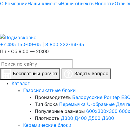
О Компании
Наши клиенты
Наши объекты
Новости
Отзыв
+7 495 150-09-65
|
8 800 222-64-65
Пн - Сб 9:00 — 20:00
Бесплатный расчет
Задать вопрос
Каталог
Газосиликатные блоки
Производитель
Белорусские
Poritep
ЕЗС
Тип блока
Перемычка
U-образные
Для п
Популярные размеры
600х300х300
600
Плотность
Д300
Д400
Д500
Д600
Керамические блоки