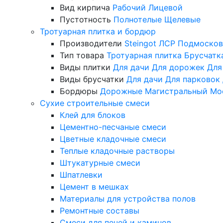
Вид кирпича
Рабочий
Лицевой
Пустотность
Полнотелые
Щелевые
Тротуарная плитка и бордюр
Производители
Steingot
ЛСР
Подмосков
Тип товара
Тротуарная плитка
Брусчатк
Виды плитки
Для дачи
Для дорожек
Для
Виды брусчатки
Для дачи
Для парковок
Бордюры
Дорожные
Магистральный
Мо
Сухие строительные смеси
Клей для блоков
Цементно-песчаные смеси
Цветные кладочные смеси
Теплые кладочные растворы
Штукатурные смеси
Шпатлевки
Цемент в мешках
Материалы для устройства полов
Ремонтные составы
Смеси для печей и каминов