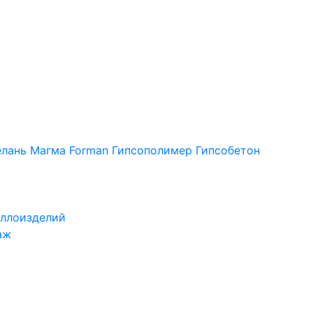
лань
Магма
Forman
Гипсополимер
Гипсобетон
ллоизделий
аж