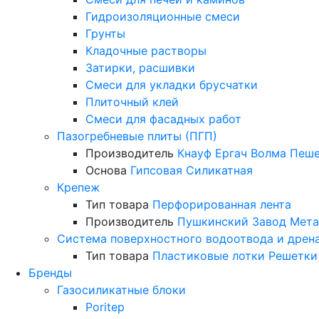
Гидроизоляционные смеси
Грунты
Кладочные растворы
Затирки, расшивки
Смеси для укладки брусчатки
Плиточный клей
Смеси для фасадных работ
Пазогребневые плиты (ПГП)
Производитель
Кнауф
Ергач
Волма
Пеше
Основа
Гипсовая
Силикатная
Крепеж
Тип товара
Перфорированная лента
Производитель
Пушкинский Завод Мета
Система поверхностного водоотвода и дрен
Тип товара
Пластиковые лотки
Решетки
Бренды
Газосиликатные блоки
Poritep