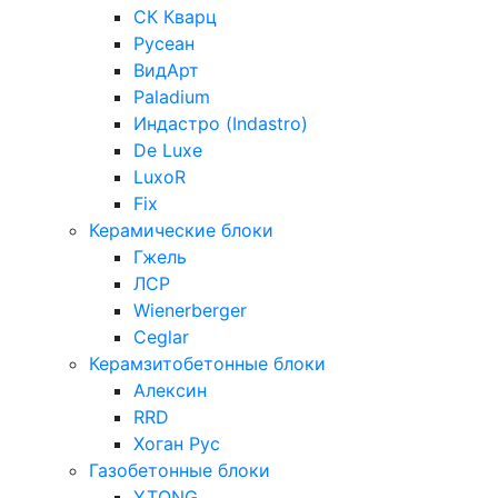
СК Кварц
Русеан
ВидАрт
Paladium
Индастро (Indastro)
De Luxe
LuxoR
Fix
Керамические блоки
Гжель
ЛСР
Wienerberger
Ceglar
Керамзитобетонные блоки
Алексин
RRD
Хоган Рус
Газобетонные блоки
YTONG