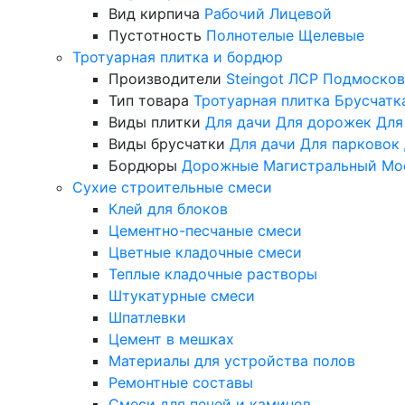
Вид кирпича
Рабочий
Лицевой
Пустотность
Полнотелые
Щелевые
Тротуарная плитка и бордюр
Производители
Steingot
ЛСР
Подмосков
Тип товара
Тротуарная плитка
Брусчатк
Виды плитки
Для дачи
Для дорожек
Для
Виды брусчатки
Для дачи
Для парковок
Бордюры
Дорожные
Магистральный
Мо
Сухие строительные смеси
Клей для блоков
Цементно-песчаные смеси
Цветные кладочные смеси
Теплые кладочные растворы
Штукатурные смеси
Шпатлевки
Цемент в мешках
Материалы для устройства полов
Ремонтные составы
Смеси для печей и каминов