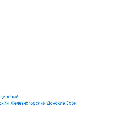
ационный
ский
Железногорский
Донские Зори