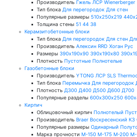
Производитель
Гжель
ЛСР
Wienerberger
Тип блока
Для перегородок
Для стен
Популярные размеры
510х250х219
440х
Толщина стены
51
44
38
Керамзитобетонные блоки
Тип блока
Для перегородок
Для стен
Дл
Производитель
Алексин
RRD
Хоган Рус
Размеры
390х190х90
390х190х80
390х1
Плотность
Пустотные
Полнотелые
Газобетонные блоки
Производитель
YTONG
ЛСР
SLS
Thermo
Тип блока
Перемычка
Для перегородок
Плотность
Д300
Д400
Д500
Д600
Д700
Популярные разделы
600х300х250
600х
Кирпич
Облицовочный кирпич
Полнотелый
Пус
Производитель
Braer
Воскресенский КЗ
Популярные размеры
Одинарный
Полут
Марка прочности
М-150
М-175
М-200
М-