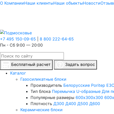
О Компании
Наши клиенты
Наши объекты
Новости
Отзыв
+7 495 150-09-65
|
8 800 222-64-65
Пн - Сб 9:00 — 20:00
Бесплатный расчет
Задать вопрос
Каталог
Газосиликатные блоки
Производитель
Белорусские
Poritep
ЕЗС
Тип блока
Перемычка
U-образные
Для п
Популярные размеры
600х300х300
600
Плотность
Д300
Д400
Д500
Д600
Керамические блоки