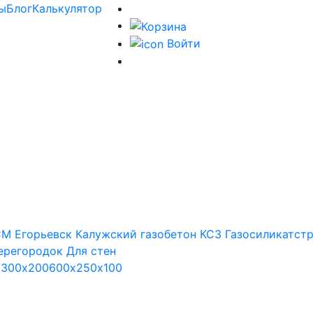
ы
Блог
Калькулятор
Войти
М Егорьевск
Калужский газобетон
КСЗ
Газосиликатст
ерегородок
Для стен
х300х200
600х250х100