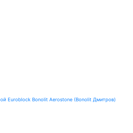
рой
Euroblock
Bonolit
Aerostone (Bonolit Дмитров)