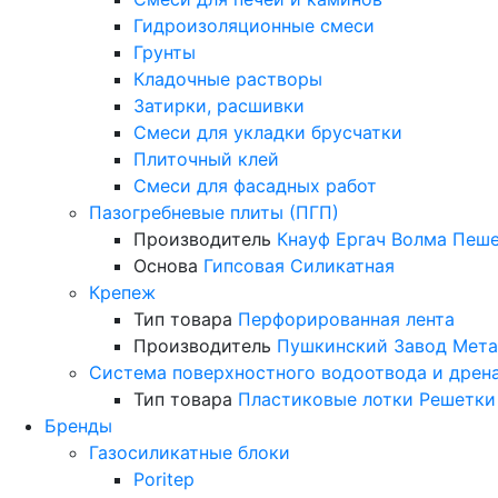
Гидроизоляционные смеси
Грунты
Кладочные растворы
Затирки, расшивки
Смеси для укладки брусчатки
Плиточный клей
Смеси для фасадных работ
Пазогребневые плиты (ПГП)
Производитель
Кнауф
Ергач
Волма
Пеше
Основа
Гипсовая
Силикатная
Крепеж
Тип товара
Перфорированная лента
Производитель
Пушкинский Завод Мета
Система поверхностного водоотвода и дрен
Тип товара
Пластиковые лотки
Решетки
Бренды
Газосиликатные блоки
Poritep