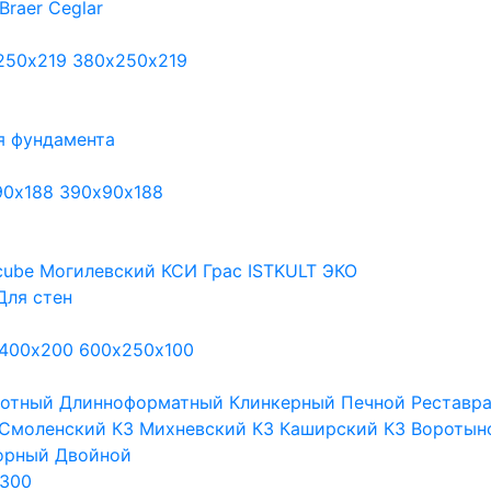
Braer
Ceglar
250х219
380х250х219
я фундамента
90х188
390х90х188
cube
Могилевский КСИ
Грас
ISTKULT
ЭКО
Для стен
400х200
600х250х100
тотный
Длинноформатный
Клинкерный
Печной
Реставр
Смоленский КЗ
Михневский КЗ
Каширский КЗ
Воротын
орный
Двойной
300