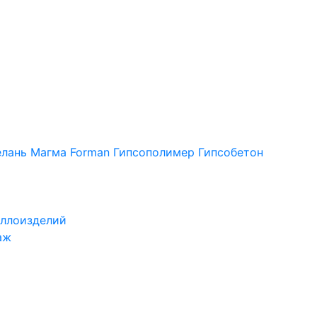
лань
Магма
Forman
Гипсополимер
Гипсобетон
ллоизделий
аж