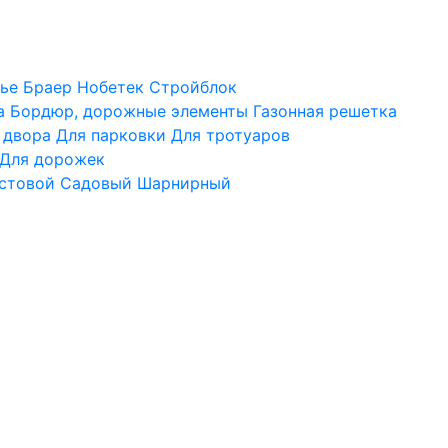
ье
Браер
Нобетек
Стройблок
а
Бордюр, дорожные элементы
Газонная решетка
 двора
Для парковки
Для тротуаров
Для дорожек
стовой
Садовый
Шарнирный