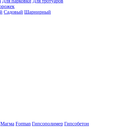
а
Для парковки
Для тротуаров
орожек
й
Садовый
Шарнирный
Магма
Forman
Гипсополимер
Гипсобетон