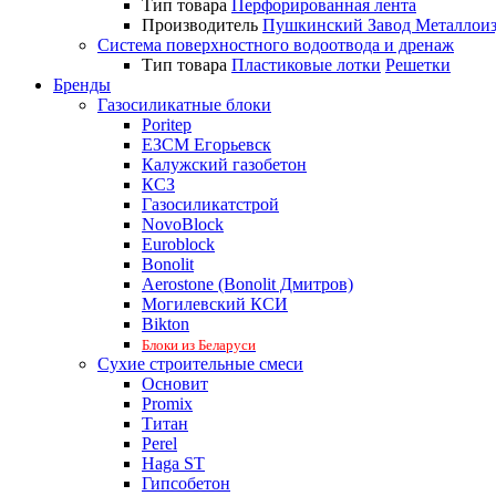
Тип товара
Перфорированная лента
Производитель
Пушкинский Завод Металлои
Система поверхностного водоотвода и дренаж
Тип товара
Пластиковые лотки
Решетки
Бренды
Газосиликатные блоки
Poritep
ЕЗСМ Егорьевск
Калужский газобетон
КСЗ
Газосиликатстрой
NovoBlock
Euroblock
Bonolit
Aerostone (Bonolit Дмитров)
Могилевский КСИ
Bikton
Блоки из Беларуси
Сухие строительные смеси
Основит
Promix
Титан
Perel
Haga ST
Гипсобетон