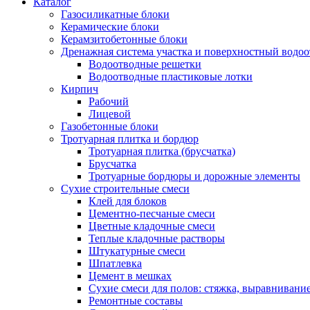
Каталог
Газосиликатные блоки
Керамические блоки
Керамзитобетонные блоки
Дренажная система участка и поверхностный водоо
Водоотводные решетки
Водоотводные пластиковые лотки
Кирпич
Рабочий
Лицевой
Газобетонные блоки
Тротуарная плитка и бордюр
Тротуарная плитка (брусчатка)
Брусчатка
Тротуарные бордюры и дорожные элементы
Сухие строительные смеси
Клей для блоков
Цементно-песчаные смеси
Цветные кладочные смеси
Теплые кладочные растворы
Штукатурные смеси
Шпатлевка
Цемент в мешках
Сухие смеси для полов: стяжка, выравнивани
Ремонтные составы