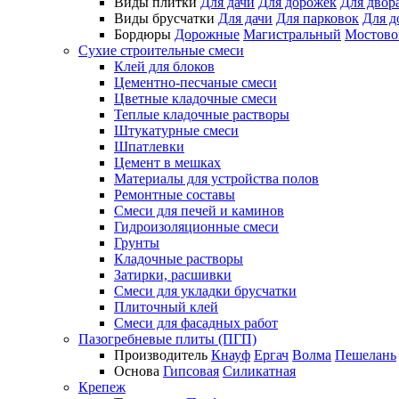
Виды плитки
Для дачи
Для дорожек
Для двор
Виды брусчатки
Для дачи
Для парковок
Для д
Бордюры
Дорожные
Магистральный
Мостово
Сухие строительные смеси
Клей для блоков
Цементно-песчаные смеси
Цветные кладочные смеси
Теплые кладочные растворы
Штукатурные смеси
Шпатлевки
Цемент в мешках
Материалы для устройства полов
Ремонтные составы
Смеси для печей и каминов
Гидроизоляционные смеси
Грунты
Кладочные растворы
Затирки, расшивки
Смеси для укладки брусчатки
Плиточный клей
Смеси для фасадных работ
Пазогребневые плиты (ПГП)
Производитель
Кнауф
Ергач
Волма
Пешелань
Основа
Гипсовая
Силикатная
Крепеж