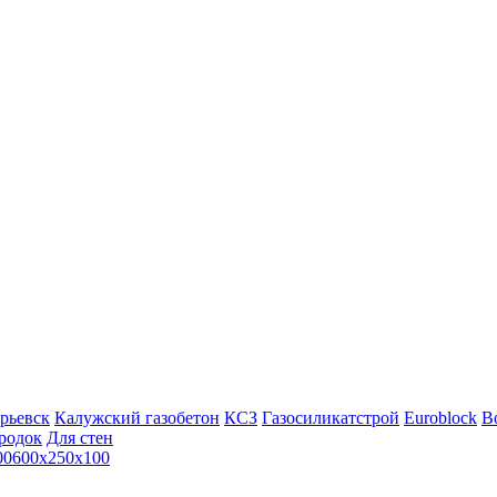
рьевск
Калужский газобетон
КСЗ
Газосиликатстрой
Euroblock
Bo
родок
Для стен
00
600х250х100