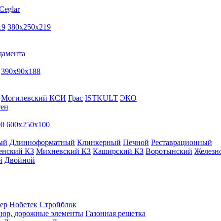
Ceglar
19
380х250х219
дамента
390х90х188
Могилевский КСИ
Грас
ISTKULT
ЭКО
тен
00
600х250х100
ый
Длинноформатный
Клинкерный
Печной
Реставрационный
енский КЗ
Михневский КЗ
Каширский КЗ
Воротынский
Железн
й
Двойной
ер
Нобетек
Стройблок
дюр, дорожные элементы
Газонная решетка