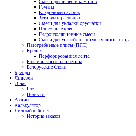
Смеси для печей и каминов
Грунты
Кладочный раствор
Затирки и расшивки
Смеси для укладки брусчатки
Плиточные клеи
Гидроизоляционные смеси
Смеси для устройства штукатурного фасада
Пазогребневые плиты (ПГП)
Крепеж
Перфорированная лента
Блоки из ячеистого бетона
Белорусские блоки
Бренды
Лицевой
О нас
Блог
Новости
Акции
Калькулятор
Личный кабинет
История заказов