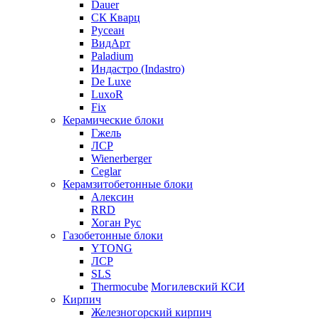
Dauer
СК Кварц
Русеан
ВидАрт
Paladium
Индастро (Indastro)
De Luxe
LuxoR
Fix
Керамические блоки
Гжель
ЛСР
Wienerberger
Ceglar
Керамзитобетонные блоки
Алексин
RRD
Хоган Рус
Газобетонные блоки
YTONG
ЛСР
SLS
Thermocube
Могилевский КСИ
Кирпич
Железногорский кирпич