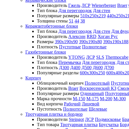
Керамические блоки
Производитель
Гжель
ЛСР
Wienerberger
Braer
Тип блока
Для перегородок
Для стен
Популярные размеры
510х250х219
440х250х2
Толщина стены
51
44
38
Керамзитобетонные блоки
Тип блока
Для перегородок
Для стен
Для фун
Производитель
Алексин
RRD
Хоган Рус
Размеры
390х190х90
390х190х80
390х190х188
Плотность
Пустотные
Полнотелые
Газобетонные блоки
Производитель
YTONG
ЛСР
SLS
Thermocube
Тип блока
Перемычка
Для перегородок
Для с
Плотность
Д300
Д400
Д500
Д600
Д700
Популярные разделы
600х300х250
600х400х2
Кирпич
Облицовочный кирпич
Полнотелый
Пустотн
Производитель
Braer
Воскресенский КЗ
Смол
Популярные размеры
Одинарный
Полуторны
Марка прочности
М-150
М-175
М-200
М-300
Вид кирпича
Рабочий
Лицевой
Пустотность
Полнотелые
Щелевые
Тротуарная плитка и бордюр
Производители
Steingot
ЛСР
Подмосковье
Бра
Тип товара
Тротуарная плитка
Брусчатка
Бор