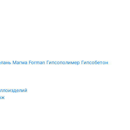
лань
Магма
Forman
Гипсополимер
Гипсобетон
ллоизделий
аж