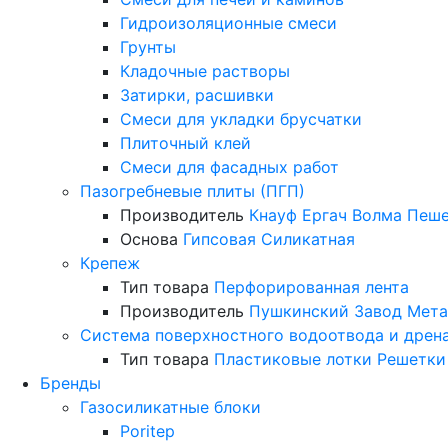
Гидроизоляционные смеси
Грунты
Кладочные растворы
Затирки, расшивки
Смеси для укладки брусчатки
Плиточный клей
Смеси для фасадных работ
Пазогребневые плиты (ПГП)
Производитель
Кнауф
Ергач
Волма
Пеше
Основа
Гипсовая
Силикатная
Крепеж
Тип товара
Перфорированная лента
Производитель
Пушкинский Завод Мета
Система поверхностного водоотвода и дрен
Тип товара
Пластиковые лотки
Решетки
Бренды
Газосиликатные блоки
Poritep