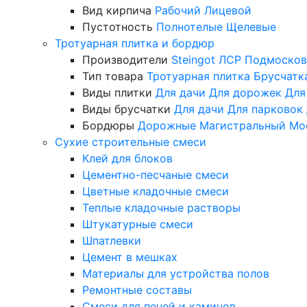
Вид кирпича
Рабочий
Лицевой
Пустотность
Полнотелые
Щелевые
Тротуарная плитка и бордюр
Производители
Steingot
ЛСР
Подмосков
Тип товара
Тротуарная плитка
Брусчатк
Виды плитки
Для дачи
Для дорожек
Для
Виды брусчатки
Для дачи
Для парковок
Бордюры
Дорожные
Магистральный
Мо
Сухие строительные смеси
Клей для блоков
Цементно-песчаные смеси
Цветные кладочные смеси
Теплые кладочные растворы
Штукатурные смеси
Шпатлевки
Цемент в мешках
Материалы для устройства полов
Ремонтные составы
Смеси для печей и каминов