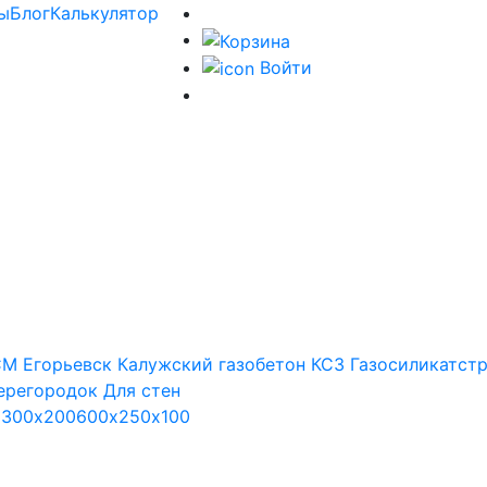
ы
Блог
Калькулятор
Войти
М Егорьевск
Калужский газобетон
КСЗ
Газосиликатст
ерегородок
Для стен
х300х200
600х250х100