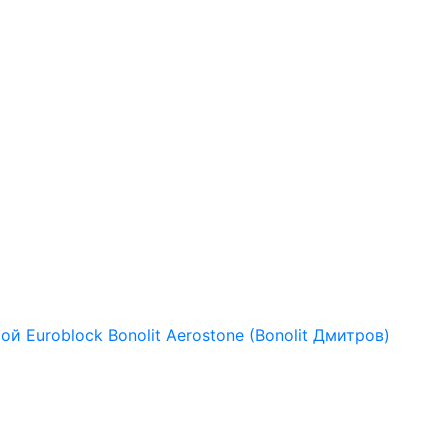
рой
Euroblock
Bonolit
Aerostone (Bonolit Дмитров)