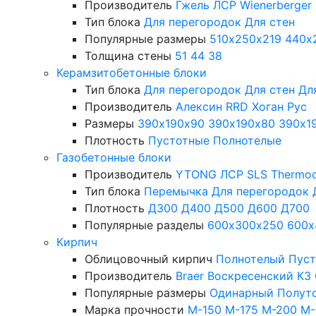
Производитель
Гжель
ЛСР
Wienerberger
Тип блока
Для перегородок
Для стен
Популярные размеры
510х250х219
440х
Толщина стены
51
44
38
Керамзитобетонные блоки
Тип блока
Для перегородок
Для стен
Дл
Производитель
Алексин
RRD
Хоган Рус
Размеры
390х190х90
390х190х80
390х1
Плотность
Пустотные
Полнотелые
Газобетонные блоки
Производитель
YTONG
ЛСР
SLS
Thermo
Тип блока
Перемычка
Для перегородок
Плотность
Д300
Д400
Д500
Д600
Д700
Популярные разделы
600х300х250
600х
Кирпич
Облицовочный кирпич
Полнотелый
Пус
Производитель
Braer
Воскресенский КЗ
Популярные размеры
Одинарный
Полут
Марка прочности
М-150
М-175
М-200
М-