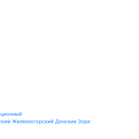
ационный
ский
Железногорский
Донские Зори