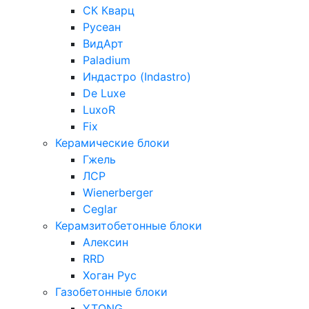
СК Кварц
Русеан
ВидАрт
Paladium
Индастро (Indastro)
De Luxe
LuxoR
Fix
Керамические блоки
Гжель
ЛСР
Wienerberger
Ceglar
Керамзитобетонные блоки
Алексин
RRD
Хоган Рус
Газобетонные блоки
YTONG