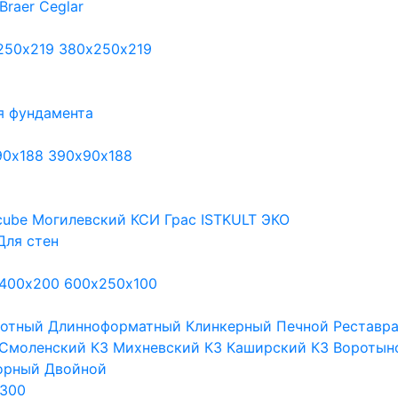
Braer
Ceglar
250х219
380х250х219
я фундамента
90х188
390х90х188
cube
Могилевский КСИ
Грас
ISTKULT
ЭКО
Для стен
400х200
600х250х100
тотный
Длинноформатный
Клинкерный
Печной
Реставр
Смоленский КЗ
Михневский КЗ
Каширский КЗ
Воротын
орный
Двойной
300