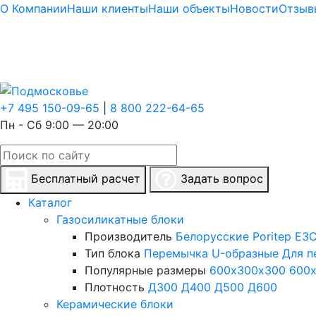
О Компании
Наши клиенты
Наши объекты
Новости
Отзыв
+7 495 150-09-65
|
8 800 222-64-65
Пн - Сб 9:00 — 20:00
Бесплатный расчет
Задать вопрос
Каталог
Газосиликатные блоки
Производитель
Белорусские
Poritep
ЕЗС
Тип блока
Перемычка
U-образные
Для п
Популярные размеры
600х300х300
600
Плотность
Д300
Д400
Д500
Д600
Керамические блоки