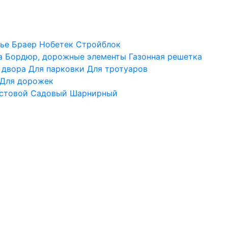
ье
Браер
Нобетек
Стройблок
а
Бордюр, дорожные элементы
Газонная решетка
 двора
Для парковки
Для тротуаров
Для дорожек
стовой
Садовый
Шарнирный