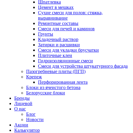
Шпатлевка
Цемент в мешках
Сухие смеси для полов: стяжка,
выравнивание
Ремонтные составы
Смеси для печей и каминов
Грунты
Кладочный раствор
Затирки и расшивки
Смеси для укладки брусчатки
Плиточные клеи
Гидроизоляционные смеси
Смеси для устройства штукатурного фасада
Пазогребневые плиты (ПГП)
Крепеж
Перфорированная лента
Блоки из ячеистого бетона
Белорусские блоки
Бренды
Лицевой
О нас
Блог
Новости
Акции
Калькулятор