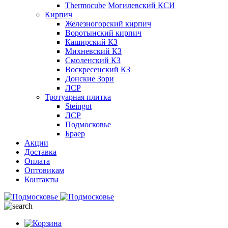
Thermocube
Могилевский КСИ
Кирпич
Железногорский кирпич
Воротынский кирпич
Каширский КЗ
Михневский КЗ
Смоленский КЗ
Воскресенский КЗ
Донские Зори
ЛСР
Тротуарная плитка
Steingot
ЛСР
Подмосковье
Браер
Акции
Доставка
Оплата
Оптовикам
Контакты