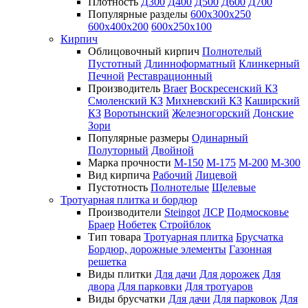
Плотность
Д300
Д400
Д500
Д600
Д700
Популярные разделы
600х300х250
600х400х200
600х250х100
Кирпич
Облицовочный кирпич
Полнотелый
Пустотный
Длинноформатный
Клинкерный
Печной
Реставрационный
Производитель
Braer
Воскресенский КЗ
Смоленский КЗ
Михневский КЗ
Каширский
КЗ
Воротынский
Железногорский
Донские
Зори
Популярные размеры
Одинарный
Полуторный
Двойной
Марка прочности
М-150
М-175
М-200
М-300
Вид кирпича
Рабочий
Лицевой
Пустотность
Полнотелые
Щелевые
Тротуарная плитка и бордюр
Производители
Steingot
ЛСР
Подмосковье
Браер
Нобетек
Стройблок
Тип товара
Тротуарная плитка
Брусчатка
Бордюр, дорожные элементы
Газонная
решетка
Виды плитки
Для дачи
Для дорожек
Для
двора
Для парковки
Для тротуаров
Виды брусчатки
Для дачи
Для парковок
Для