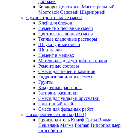
дорожек
Бордюры
Дорожные
Магистральный
Мостовой
Садовый
Шарнирный
Сухие строительные смеси
Клей для блоков
Цементно-песчаные смеси
Цветные кладочные смеси
Теплые кладочные растворы
Штукатурные смеси
Шпатлевки
Цемент в мешках
Материалы для устройства полов
Ремонтные составы
Смеси для печей и каминов
Гидроизоляционные смеси
Грунты
Кладочные растворы
Затирки, расшивки
Смеси для укладки брусчатки
Плиточный клей
Смеси для фасадных работ
Пазогребневые плиты (ПГП)
Производитель
Кнауф
Ергач
Волма
Пешелань
Магма
Forman
Гипсополимер
Гипсобетон