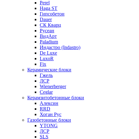
Perel
Haga ST
Гипсобетон
Dauer
СК Кварц
Русеан
ВидАрт
Paladium
Индастро (Indastro)
De Luxe
LuxoR
Fix
Керамические блоки
Гжель
ЛСР
Wienerberger
Ceglar
Керамзитобетонные блоки
Алексин
RRD
Хоган Рус
Газобетонные блоки
YTONG
ЛСР
SLS