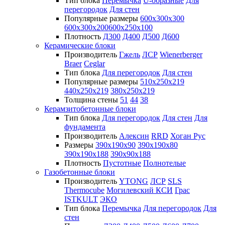
Тип блока
Перемычка
U-образные
Для
перегородок
Для стен
Популярные размеры
600х300х300
600х300х200
600х250х100
Плотность
Д300
Д400
Д500
Д600
Керамические блоки
Производитель
Гжель
ЛСР
Wienerberger
Braer
Ceglar
Тип блока
Для перегородок
Для стен
Популярные размеры
510х250х219
440х250х219
380х250х219
Толщина стены
51
44
38
Керамзитобетонные блоки
Тип блока
Для перегородок
Для стен
Для
фундамента
Производитель
Алексин
RRD
Хоган Рус
Размеры
390х190х90
390х190х80
390х190х188
390х90х188
Плотность
Пустотные
Полнотелые
Газобетонные блоки
Производитель
YTONG
ЛСР
SLS
Thermocube
Могилевский КСИ
Грас
ISTKULT
ЭКО
Тип блока
Перемычка
Для перегородок
Для
стен