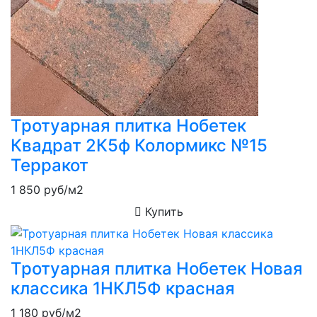
Тротуарная плитка Нобетек
Квадрат 2К5ф Колормикс №15
Терракот
1 850
руб/м2
Купить
Тротуарная плитка Нобетек Новая
классика 1НКЛ5Ф красная
1 180
руб/м2