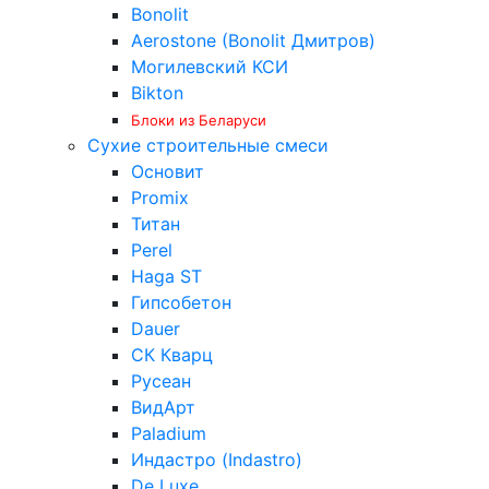
Bonolit
Aerostone (Bonolit Дмитров)
Могилевский КСИ
Bikton
Блоки из Беларуси
Сухие строительные смеси
Основит
Promix
Титан
Perel
Haga ST
Гипсобетон
Dauer
СК Кварц
Русеан
ВидАрт
Paladium
Индастро (Indastro)
De Luxe