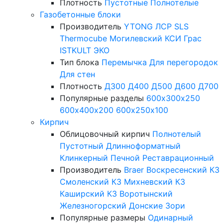
Плотность
Пустотные
Полнотелые
Газобетонные блоки
Производитель
YTONG
ЛСР
SLS
Thermocube
Могилевский КСИ
Грас
ISTKULT
ЭКО
Тип блока
Перемычка
Для перегородок
Для стен
Плотность
Д300
Д400
Д500
Д600
Д700
Популярные разделы
600х300х250
600х400х200
600х250х100
Кирпич
Облицовочный кирпич
Полнотелый
Пустотный
Длинноформатный
Клинкерный
Печной
Реставрационный
Производитель
Braer
Воскресенский КЗ
Смоленский КЗ
Михневский КЗ
Каширский КЗ
Воротынский
Железногорский
Донские Зори
Популярные размеры
Одинарный