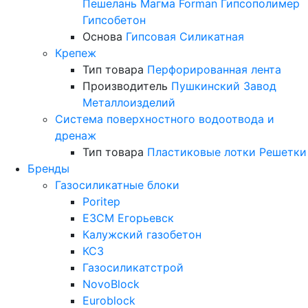
Пешелань
Магма
Forman
Гипсополимер
Гипсобетон
Основа
Гипсовая
Силикатная
Крепеж
Тип товара
Перфорированная лента
Производитель
Пушкинский Завод
Металлоизделий
Система поверхностного водоотвода и
дренаж
Тип товара
Пластиковые лотки
Решетки
Бренды
Газосиликатные блоки
Poritep
ЕЗСМ Егорьевск
Калужский газобетон
КСЗ
Газосиликатстрой
NovoBlock
Euroblock