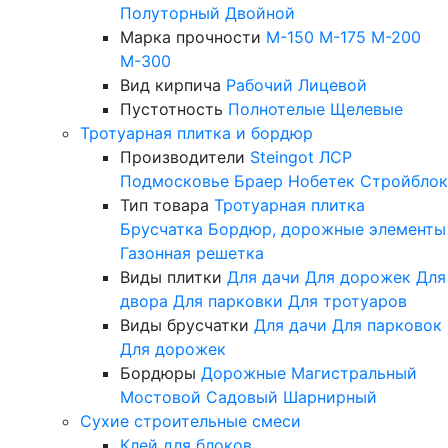
Полуторный
Двойной
Марка прочности
М-150
М-175
М-200
М-300
Вид кирпича
Рабочий
Лицевой
Пустотность
Полнотелые
Щелевые
Тротуарная плитка и бордюр
Производители
Steingot
ЛСР
Подмосковье
Браер
Нобетек
Стройблок
Тип товара
Тротуарная плитка
Брусчатка
Бордюр, дорожные элементы
Газонная решетка
Виды плитки
Для дачи
Для дорожек
Для
двора
Для парковки
Для тротуаров
Виды брусчатки
Для дачи
Для парковок
Для дорожек
Бордюры
Дорожные
Магистральный
Мостовой
Садовый
Шарнирный
Сухие строительные смеси
Клей для блоков