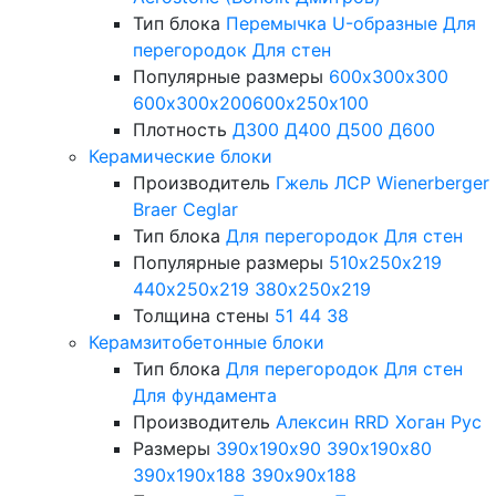
Тип блока
Перемычка
U-образные
Для
перегородок
Для стен
Популярные размеры
600х300х300
600х300х200
600х250х100
Плотность
Д300
Д400
Д500
Д600
Керамические блоки
Производитель
Гжель
ЛСР
Wienerberger
Braer
Ceglar
Тип блока
Для перегородок
Для стен
Популярные размеры
510х250х219
440х250х219
380х250х219
Толщина стены
51
44
38
Керамзитобетонные блоки
Тип блока
Для перегородок
Для стен
Для фундамента
Производитель
Алексин
RRD
Хоган Рус
Размеры
390х190х90
390х190х80
390х190х188
390х90х188