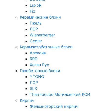
LuxoR
Fix
Керамические блоки
Гжель
ЛСР
Wienerberger
Ceglar
Керамзитобетонные блоки
Алексин
RRD
Хоган Рус
Газобетонные блоки
YTONG
ЛСР
SLS
Thermocube
Могилевский КСИ
Кирпич
Железногорский кирпич