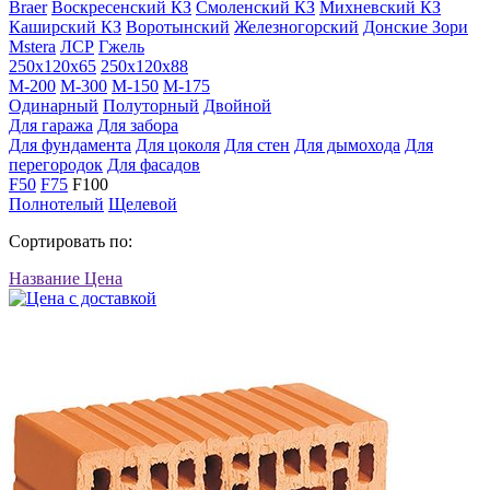
Braer
Воскресенский КЗ
Смоленский КЗ
Михневский КЗ
Каширский КЗ
Воротынский
Железногорский
Донские Зори
Mstera
ЛСР
Гжель
250х120х65
250х120х88
M-200
M-300
M-150
M-175
Одинарный
Полуторный
Двойной
Для гаража
Для забора
Для фундамента
Для цоколя
Для стен
Для дымохода
Для
перегородок
Для фасадов
F50
F75
F100
Полнотелый
Щелевой
Сортировать по:
Название
Цена