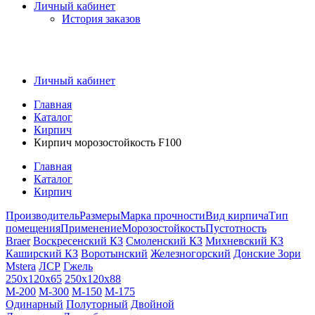
Личный кабинет
История заказов
Личный кабинет
Главная
Каталог
Кирпич
Кирпич морозостойкость F100
Главная
Каталог
Кирпич
Производитель
Размеры
Марка прочности
Вид кирпича
Тип
помещения
Применение
Морозостойкость
Пустотность
Braer
Воскресенский КЗ
Смоленский КЗ
Михневский КЗ
Каширский КЗ
Воротынский
Железногорский
Донские Зори
Mstera
ЛСР
Гжель
250х120х65
250х120х88
M-200
M-300
M-150
M-175
Одинарный
Полуторный
Двойной