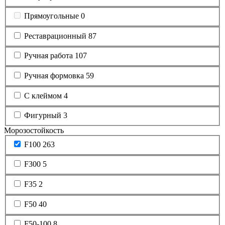
Прямоугольные
0
Реставрационный
87
Ручная работа
107
Ручная формовка
59
С клеймом
4
Фигурный
3
Морозостойкость
F100
263
F300
5
F35
2
F50
40
F50-100
8