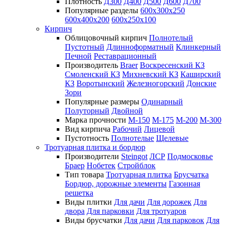
Плотность
Д300
Д400
Д500
Д600
Д700
Популярные разделы
600х300х250
600х400х200
600х250х100
Кирпич
Облицовочный кирпич
Полнотелый
Пустотный
Длинноформатный
Клинкерный
Печной
Реставрационный
Производитель
Braer
Воскресенский КЗ
Смоленский КЗ
Михневский КЗ
Каширский
КЗ
Воротынский
Железногорский
Донские
Зори
Популярные размеры
Одинарный
Полуторный
Двойной
Марка прочности
М-150
М-175
М-200
М-300
Вид кирпича
Рабочий
Лицевой
Пустотность
Полнотелые
Щелевые
Тротуарная плитка и бордюр
Производители
Steingot
ЛСР
Подмосковье
Браер
Нобетек
Стройблок
Тип товара
Тротуарная плитка
Брусчатка
Бордюр, дорожные элементы
Газонная
решетка
Виды плитки
Для дачи
Для дорожек
Для
двора
Для парковки
Для тротуаров
Виды брусчатки
Для дачи
Для парковок
Для