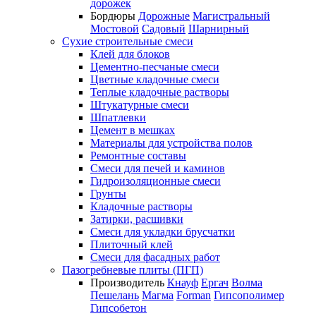
дорожек
Бордюры
Дорожные
Магистральный
Мостовой
Садовый
Шарнирный
Сухие строительные смеси
Клей для блоков
Цементно-песчаные смеси
Цветные кладочные смеси
Теплые кладочные растворы
Штукатурные смеси
Шпатлевки
Цемент в мешках
Материалы для устройства полов
Ремонтные составы
Смеси для печей и каминов
Гидроизоляционные смеси
Грунты
Кладочные растворы
Затирки, расшивки
Смеси для укладки брусчатки
Плиточный клей
Смеси для фасадных работ
Пазогребневые плиты (ПГП)
Производитель
Кнауф
Ергач
Волма
Пешелань
Магма
Forman
Гипсополимер
Гипсобетон