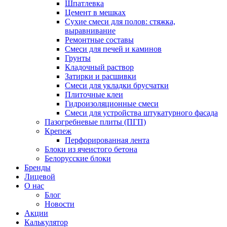
Шпатлевка
Цемент в мешках
Сухие смеси для полов: стяжка,
выравнивание
Ремонтные составы
Смеси для печей и каминов
Грунты
Кладочный раствор
Затирки и расшивки
Смеси для укладки брусчатки
Плиточные клеи
Гидроизоляционные смеси
Смеси для устройства штукатурного фасада
Пазогребневые плиты (ПГП)
Крепеж
Перфорированная лента
Блоки из ячеистого бетона
Белорусские блоки
Бренды
Лицевой
О нас
Блог
Новости
Акции
Калькулятор