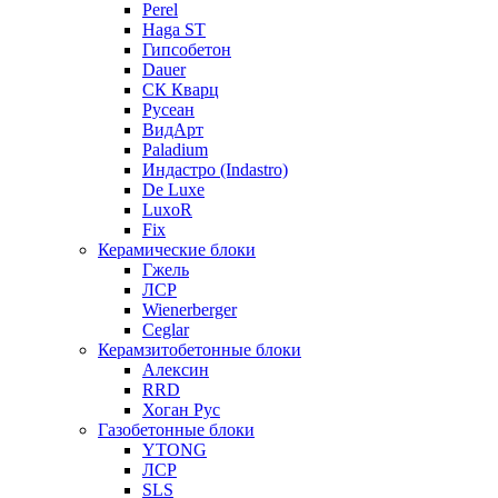
Perel
Haga ST
Гипсобетон
Dauer
СК Кварц
Русеан
ВидАрт
Paladium
Индастро (Indastro)
De Luxe
LuxoR
Fix
Керамические блоки
Гжель
ЛСР
Wienerberger
Ceglar
Керамзитобетонные блоки
Алексин
RRD
Хоган Рус
Газобетонные блоки
YTONG
ЛСР
SLS