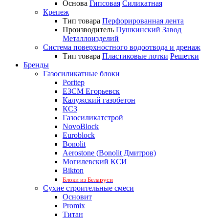
Основа
Гипсовая
Силикатная
Крепеж
Тип товара
Перфорированная лента
Производитель
Пушкинский Завод
Металлоизделий
Система поверхностного водоотвода и дренаж
Тип товара
Пластиковые лотки
Решетки
Бренды
Газосиликатные блоки
Poritep
ЕЗСМ Егорьевск
Калужский газобетон
КСЗ
Газосиликатстрой
NovoBlock
Euroblock
Bonolit
Aerostone (Bonolit Дмитров)
Могилевский КСИ
Bikton
Блоки из Беларуси
Сухие строительные смеси
Основит
Promix
Титан