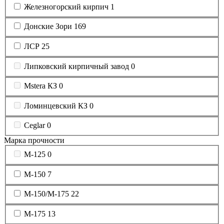
Железногорский кирпич
1
Донские Зори
169
ЛСР
25
Липковский кирпичный завод
0
Mstera КЗ
0
Ломинцевский КЗ
0
Ceglar
0
Марка прочности
М-125
0
М-150
7
М-150/M-175
22
М-175
13