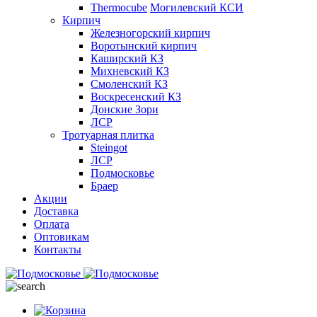
Thermocube
Могилевский КСИ
Кирпич
Железногорский кирпич
Воротынский кирпич
Каширский КЗ
Михневский КЗ
Смоленский КЗ
Воскресенский КЗ
Донские Зори
ЛСР
Тротуарная плитка
Steingot
ЛСР
Подмосковье
Браер
Акции
Доставка
Оплата
Оптовикам
Контакты