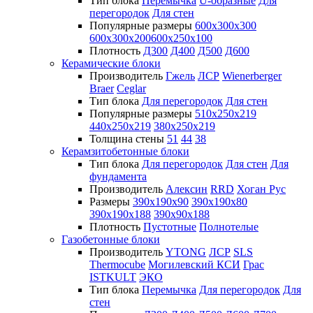
Тип блока
Перемычка
U-образные
Для
перегородок
Для стен
Популярные размеры
600х300х300
600х300х200
600х250х100
Плотность
Д300
Д400
Д500
Д600
Керамические блоки
Производитель
Гжель
ЛСР
Wienerberger
Braer
Ceglar
Тип блока
Для перегородок
Для стен
Популярные размеры
510х250х219
440х250х219
380х250х219
Толщина стены
51
44
38
Керамзитобетонные блоки
Тип блока
Для перегородок
Для стен
Для
фундамента
Производитель
Алексин
RRD
Хоган Рус
Размеры
390х190х90
390х190х80
390х190х188
390х90х188
Плотность
Пустотные
Полнотелые
Газобетонные блоки
Производитель
YTONG
ЛСР
SLS
Thermocube
Могилевский КСИ
Грас
ISTKULT
ЭКО
Тип блока
Перемычка
Для перегородок
Для
стен