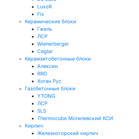
LuxoR
Fix
Керамические блоки
Гжель
ЛСР
Wienerberger
Ceglar
Керамзитобетонные блоки
Алексин
RRD
Хоган Рус
Газобетонные блоки
YTONG
ЛСР
SLS
Thermocube
Могилевский КСИ
Кирпич
Железногорский кирпич