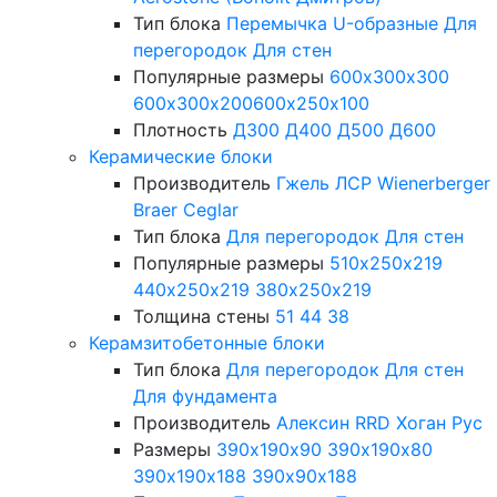
Тип блока
Перемычка
U-образные
Для
перегородок
Для стен
Популярные размеры
600х300х300
600х300х200
600х250х100
Плотность
Д300
Д400
Д500
Д600
Керамические блоки
Производитель
Гжель
ЛСР
Wienerberger
Braer
Ceglar
Тип блока
Для перегородок
Для стен
Популярные размеры
510х250х219
440х250х219
380х250х219
Толщина стены
51
44
38
Керамзитобетонные блоки
Тип блока
Для перегородок
Для стен
Для фундамента
Производитель
Алексин
RRD
Хоган Рус
Размеры
390х190х90
390х190х80
390х190х188
390х90х188