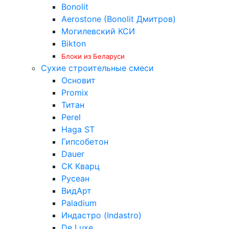
Bonolit
Aerostone (Bonolit Дмитров)
Могилевский КСИ
Bikton
Блоки из Беларуси
Сухие строительные смеси
Основит
Promix
Титан
Perel
Haga ST
Гипсобетон
Dauer
СК Кварц
Русеан
ВидАрт
Paladium
Индастро (Indastro)
De Luxe