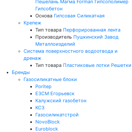
Пешелань
Магма
Forman
Гипсополимер
Гипсобетон
Основа
Гипсовая
Силикатная
Крепеж
Тип товара
Перфорированная лента
Производитель
Пушкинский Завод
Металлоизделий
Система поверхностного водоотвода и
дренаж
Тип товара
Пластиковые лотки
Решетки
Бренды
Газосиликатные блоки
Poritep
ЕЗСМ Егорьевск
Калужский газобетон
КСЗ
Газосиликатстрой
NovoBlock
Euroblock