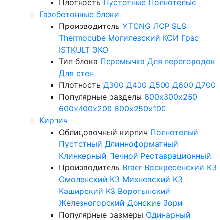
Плотность
Пустотные
Полнотелые
Газобетонные блоки
Производитель
YTONG
ЛСР
SLS
Thermocube
Могилевский КСИ
Грас
ISTKULT
ЭКО
Тип блока
Перемычка
Для перегородок
Для стен
Плотность
Д300
Д400
Д500
Д600
Д700
Популярные разделы
600х300х250
600х400х200
600х250х100
Кирпич
Облицовочный кирпич
Полнотелый
Пустотный
Длинноформатный
Клинкерный
Печной
Реставрационный
Производитель
Braer
Воскресенский КЗ
Смоленский КЗ
Михневский КЗ
Каширский КЗ
Воротынский
Железногорский
Донские Зори
Популярные размеры
Одинарный