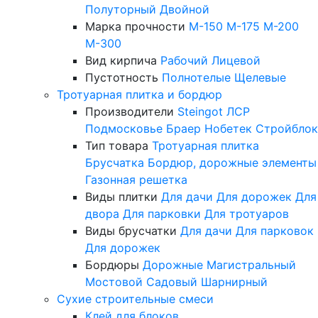
Полуторный
Двойной
Марка прочности
М-150
М-175
М-200
М-300
Вид кирпича
Рабочий
Лицевой
Пустотность
Полнотелые
Щелевые
Тротуарная плитка и бордюр
Производители
Steingot
ЛСР
Подмосковье
Браер
Нобетек
Стройблок
Тип товара
Тротуарная плитка
Брусчатка
Бордюр, дорожные элементы
Газонная решетка
Виды плитки
Для дачи
Для дорожек
Для
двора
Для парковки
Для тротуаров
Виды брусчатки
Для дачи
Для парковок
Для дорожек
Бордюры
Дорожные
Магистральный
Мостовой
Садовый
Шарнирный
Сухие строительные смеси
Клей для блоков