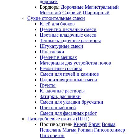
дорожек
Бордюры
Дорожные
Магистральный
Мостовой
Садовый
Шарнирный
Сухие строительные смеси
Клей для блоков
Цементно-песчаные смеси
Цветные кладочные смеси
Теплые кладочные растворы
Штукатурные смеси
Шпатлевки
Цемент в мешках
Материалы для устройства полов
Ремонтные составы
Смеси для печей и каминов
Гидроизоляционные смеси
Грунты
Кладочные растворы
Затирки, расшивки
Смеси для укладки брусчатки
Плиточный клей
Смеси для фасадных работ
Пазогребневые плиты (ПГП)
Производитель
Кнауф
Ергач
Волма
Пешелань
Магма
Forman
Гипсополимер
Гипсобетон