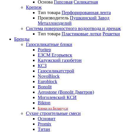
Основа
Гипсовая
Силикатная
Крепеж
Тип товара
Перфорированная лента
Производитель
Пушкинский Завод
Металлоизделий
Система поверхностного водоотвода и дренаж
Тип товара
Пластиковые лотки
Решетки
Бренды
Газосиликатные блоки
Poritep
ЕЗСМ Егорьевск
Калужский газобетон
КСЗ
Газосиликатстрой
NovoBlock
Euroblock
Bonolit
Aerostone (Bonolit Дмитров)
Могилевский КСИ
Bikton
Блоки из Беларуси
Сухие строительные смеси
Основит
Promix
Титан