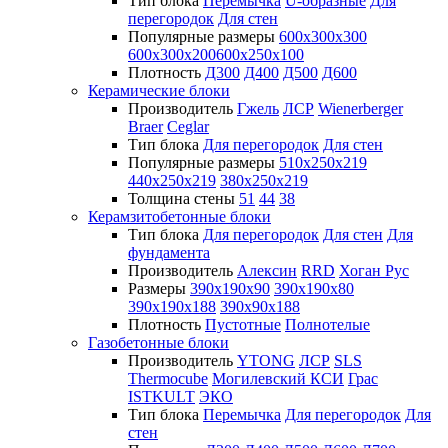
Тип блока
Перемычка
U-образные
Для
перегородок
Для стен
Популярные размеры
600х300х300
600х300х200
600х250х100
Плотность
Д300
Д400
Д500
Д600
Керамические блоки
Производитель
Гжель
ЛСР
Wienerberger
Braer
Ceglar
Тип блока
Для перегородок
Для стен
Популярные размеры
510х250х219
440х250х219
380х250х219
Толщина стены
51
44
38
Керамзитобетонные блоки
Тип блока
Для перегородок
Для стен
Для
фундамента
Производитель
Алексин
RRD
Хоган Рус
Размеры
390х190х90
390х190х80
390х190х188
390х90х188
Плотность
Пустотные
Полнотелые
Газобетонные блоки
Производитель
YTONG
ЛСР
SLS
Thermocube
Могилевский КСИ
Грас
ISTKULT
ЭКО
Тип блока
Перемычка
Для перегородок
Для
стен