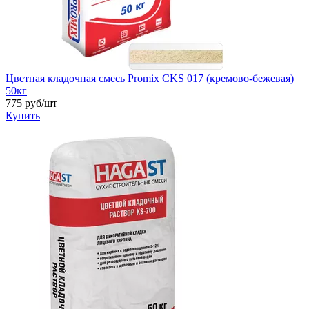
Цветная кладочная смесь Promix CKS 017 (кремово-бежевая)
50кг
775
руб/шт
Купить