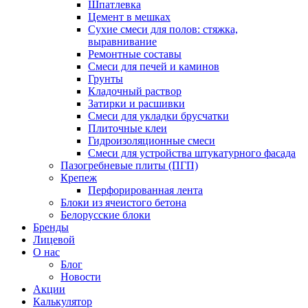
Шпатлевка
Цемент в мешках
Сухие смеси для полов: стяжка,
выравнивание
Ремонтные составы
Смеси для печей и каминов
Грунты
Кладочный раствор
Затирки и расшивки
Смеси для укладки брусчатки
Плиточные клеи
Гидроизоляционные смеси
Смеси для устройства штукатурного фасада
Пазогребневые плиты (ПГП)
Крепеж
Перфорированная лента
Блоки из ячеистого бетона
Белорусские блоки
Бренды
Лицевой
О нас
Блог
Новости
Акции
Калькулятор