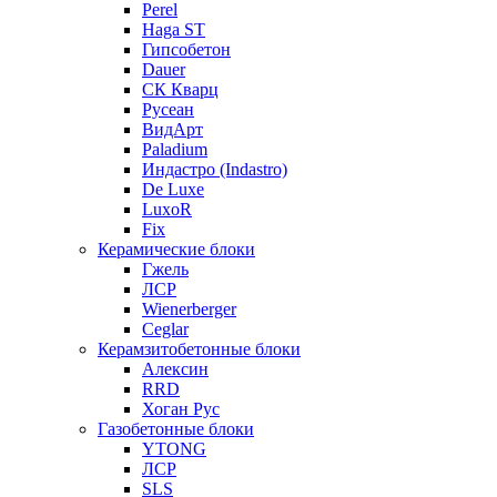
Perel
Haga ST
Гипсобетон
Dauer
СК Кварц
Русеан
ВидАрт
Paladium
Индастро (Indastro)
De Luxe
LuxoR
Fix
Керамические блоки
Гжель
ЛСР
Wienerberger
Ceglar
Керамзитобетонные блоки
Алексин
RRD
Хоган Рус
Газобетонные блоки
YTONG
ЛСР
SLS