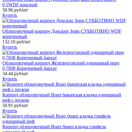
0,5WDF красный
50.96
руб/шт
Купить
Облицовочный кирпич Донские Зори СУББОТИНО WDF
коричневый
132.10
руб/шт
Купить
Облицовочный кирпич Железногорский одинарный евро
0,7НФ Коричневый бархат
34.44
руб/шт
Купить
Кирпич облицовочный Braer баварская кладка одинарный
риф с песком
50.91
руб/шт
Купить
Кирпич облицовочный Braer браер кладка грифель
одинарный риф