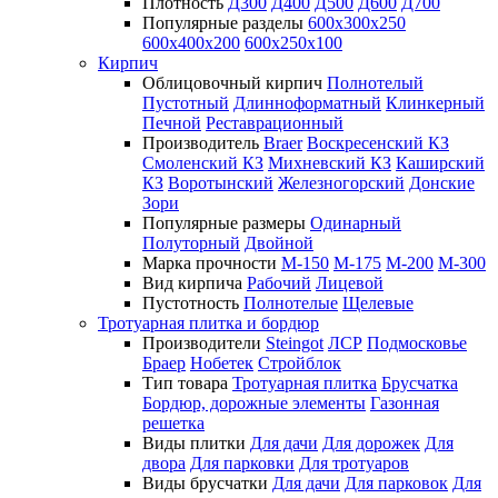
Плотность
Д300
Д400
Д500
Д600
Д700
Популярные разделы
600х300х250
600х400х200
600х250х100
Кирпич
Облицовочный кирпич
Полнотелый
Пустотный
Длинноформатный
Клинкерный
Печной
Реставрационный
Производитель
Braer
Воскресенский КЗ
Смоленский КЗ
Михневский КЗ
Каширский
КЗ
Воротынский
Железногорский
Донские
Зори
Популярные размеры
Одинарный
Полуторный
Двойной
Марка прочности
М-150
М-175
М-200
М-300
Вид кирпича
Рабочий
Лицевой
Пустотность
Полнотелые
Щелевые
Тротуарная плитка и бордюр
Производители
Steingot
ЛСР
Подмосковье
Браер
Нобетек
Стройблок
Тип товара
Тротуарная плитка
Брусчатка
Бордюр, дорожные элементы
Газонная
решетка
Виды плитки
Для дачи
Для дорожек
Для
двора
Для парковки
Для тротуаров
Виды брусчатки
Для дачи
Для парковок
Для