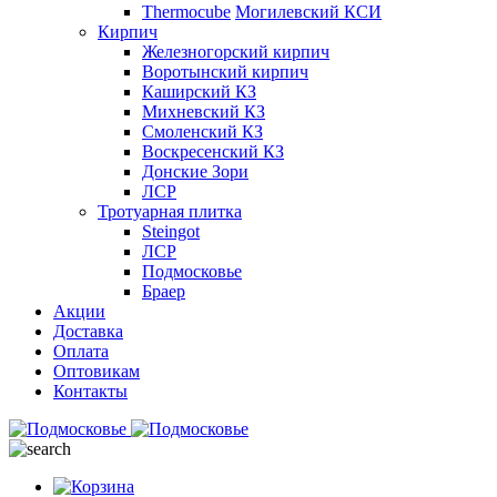
Thermocube
Могилевский КСИ
Кирпич
Железногорский кирпич
Воротынский кирпич
Каширский КЗ
Михневский КЗ
Смоленский КЗ
Воскресенский КЗ
Донские Зори
ЛСР
Тротуарная плитка
Steingot
ЛСР
Подмосковье
Браер
Акции
Доставка
Оплата
Оптовикам
Контакты