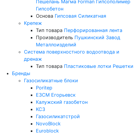
Пешелань
Магма
Forman
Гипсополимер
Гипсобетон
Основа
Гипсовая
Силикатная
Крепеж
Тип товара
Перфорированная лента
Производитель
Пушкинский Завод
Металлоизделий
Система поверхностного водоотвода и
дренаж
Тип товара
Пластиковые лотки
Решетки
Бренды
Газосиликатные блоки
Poritep
ЕЗСМ Егорьевск
Калужский газобетон
КСЗ
Газосиликатстрой
NovoBlock
Euroblock