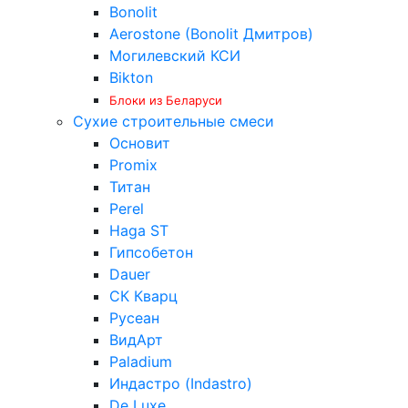
Bonolit
Aerostone (Bonolit Дмитров)
Могилевский КСИ
Bikton
Блоки из Беларуси
Сухие строительные смеси
Основит
Promix
Титан
Perel
Haga ST
Гипсобетон
Dauer
СК Кварц
Русеан
ВидАрт
Paladium
Индастро (Indastro)
De Luxe