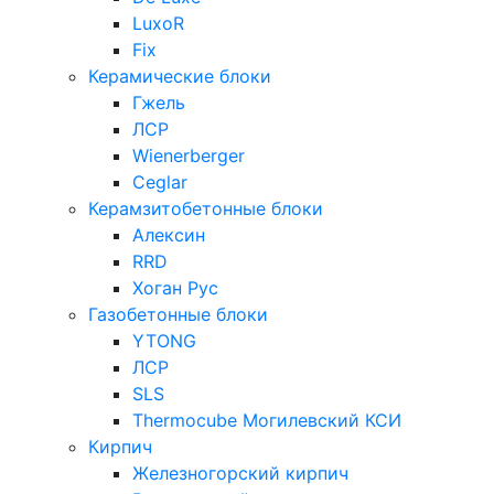
LuxoR
Fix
Керамические блоки
Гжель
ЛСР
Wienerberger
Ceglar
Керамзитобетонные блоки
Алексин
RRD
Хоган Рус
Газобетонные блоки
YTONG
ЛСР
SLS
Thermocube
Могилевский КСИ
Кирпич
Железногорский кирпич