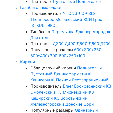
Плотность
Пустотные
Полнотелые
Газобетонные блоки
Производитель
YTONG
ЛСР
SLS
Thermocube
Могилевский КСИ
Грас
ISTKULT
ЭКО
Тип блока
Перемычка
Для перегородок
Для стен
Плотность
Д300
Д400
Д500
Д600
Д700
Популярные разделы
600х300х250
600х400х200
600х250х100
Кирпич
Облицовочный кирпич
Полнотелый
Пустотный
Длинноформатный
Клинкерный
Печной
Реставрационный
Производитель
Braer
Воскресенский КЗ
Смоленский КЗ
Михневский КЗ
Каширский КЗ
Воротынский
Железногорский
Донские Зори
Популярные размеры
Одинарный