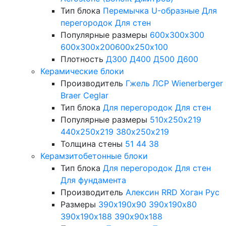
Тип блока
Перемычка
U-образные
Для
перегородок
Для стен
Популярные размеры
600х300х300
600х300х200
600х250х100
Плотность
Д300
Д400
Д500
Д600
Керамические блоки
Производитель
Гжель
ЛСР
Wienerberger
Braer
Ceglar
Тип блока
Для перегородок
Для стен
Популярные размеры
510х250х219
440х250х219
380х250х219
Толщина стены
51
44
38
Керамзитобетонные блоки
Тип блока
Для перегородок
Для стен
Для фундамента
Производитель
Алексин
RRD
Хоган Рус
Размеры
390х190х90
390х190х80
390х190х188
390х90х188