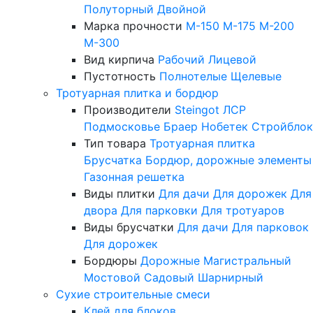
Полуторный
Двойной
Марка прочности
М-150
М-175
М-200
М-300
Вид кирпича
Рабочий
Лицевой
Пустотность
Полнотелые
Щелевые
Тротуарная плитка и бордюр
Производители
Steingot
ЛСР
Подмосковье
Браер
Нобетек
Стройблок
Тип товара
Тротуарная плитка
Брусчатка
Бордюр, дорожные элементы
Газонная решетка
Виды плитки
Для дачи
Для дорожек
Для
двора
Для парковки
Для тротуаров
Виды брусчатки
Для дачи
Для парковок
Для дорожек
Бордюры
Дорожные
Магистральный
Мостовой
Садовый
Шарнирный
Сухие строительные смеси
Клей для блоков